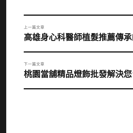
文
上一篇文章
章
高雄身心科醫師植髮推薦傳承的
上
一
導
篇
覽
文
下一篇文章
章:
桃園當舖精品燈飾批發解決您
下
一
篇
文
章: