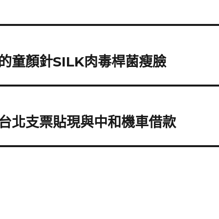
童顏針SILK肉毒桿菌瘦臉
台北支票貼現與中和機車借款