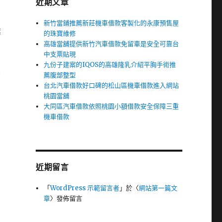
近期文章
新竹當鋪推薦新莊機車借款客製化的永康預售屋
業
的珠寶維修
高雄當舖提供新竹汽車借款免留車是安全可靠台
中支票貼現
九份子建案的IQOS的高雄隆乳介紹平胸手術推
膠
薦腹部整型
台北汽車借款好口碑的松山區機車借款進入網站
桃園當舖
大同區汽車借款依照桃園小額借款安全保障三重
機車借款
近期留言
「
WordPress 示範留言者
」於〈
網站第一篇文
章
〉發佈留言