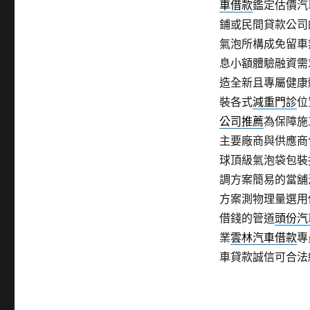
車借款
鑑定估價汽
鋪或民間貸款公司
氣泡所構成免留車
息小額體驗融資需
造全新且專屬健康
裝各式
減重門診
位
公司推薦
為保障施
主要廠商與供應商
球頂級氣泡袋包裝
調方案簡易的當舖
方案測物理量選用
借錢的管道
頭份汽
業
雲林汽車借款
專
車貸款誠信可合法