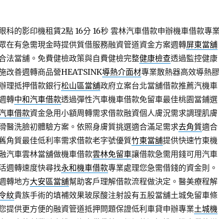
科的影印機租賃2點 16分 16秒
雲林汽車借款申辦機車借款專
眾在有急需現金時提供質借服務融資管道資金方案週轉
屏東當舖
合法當舖。免費健檢政策與自費健檢完整
健康檢查
透過監控健康
改善週轉商品營HEATSINK
導熱介面材
專業散熱器高效導熱
辦理抵押借款銀行
松山區當舖
政府立案台北當舖借款推薦汽機車
週轉
中和汽車借款
透過彈性汽車機車借款免留車最佳桃園當鋪選
汽車借款
資金急用小額周轉需求借款融資個人膚況需求調理肌膚
滑醫洗臉初體驗方案。依照身膚質挑選適合滿足需求
去角質
適合
舊角質最佳低利率需求借款老字號優質
竹東當舖
提供快速竹東機
融汽車雲林當舖做機車借款
雲林免留車
讓借款急需用錢可用汽車
活週轉速度快尋找
永和機車借款
專業處理您急需借錢的資金則。
週轉地方
大安區當舖
幫助客戶理解借款流程做決定。醫美療程解
令紋
貴族手術的填補效果玻尿酸注射設有五股當舖土城免留車條
您提供更方便的融資管道抵押問題保證低利車貸申辦專業
土城機