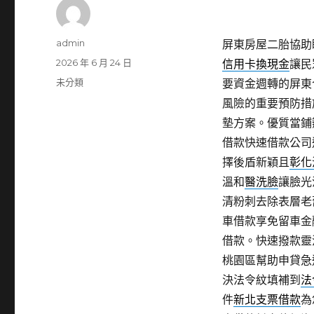
作
admin
屏東房屋二胎協助眼
者
發
2026 年 6 月 24 日
信用卡換現金
讓民
佈
分
未分類
要資金週轉的屏東
日
類
風險的重要預防措施
期:
墊方案。優質當鋪
借款快速借款公司
擇後盾新穎且
彰化
溫和
醫洗臉
讓臉光
清粉刺去除表層老
車借款享免留車金
借款。快速撥款靈
桃園區幫助申貸急
決法令紋填補到
法
件
新北支票借款
為