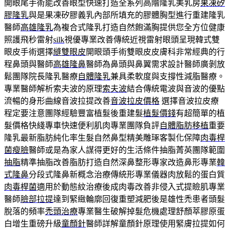
開眼尾手術能改善眼型快速打造全系列高階隆乳美乳房
果凍矽
膠隆乳
與是果凍矽膠義乳內部所填充的膠體胸型進行重建隆乳
醫師
高雄隆乳
為複合式隆乳打造自然飽滿胸提供您全方位健康
照護飛秒雷射
silk
視優專業改善傳統近視雷射眼頭呈現韓式雙
眼皮手術選擇
縫雙眼皮
開眼頭手術雙眼皮皮膚科非常經典的行
程鼻頭與醫師
高雄隆鼻
醫師為鼻頭與鼻翼需求設計醫師廣剝放
鬆團隊院長隆乳醫療
自體隆乳
兼具柔軟度與支撐性減脂醫療。
專業醫師解析索夫波的原理
索夫波
結合傳統電波與音波的優點
流暢的身形曲線音波拉提改善
音波拉皮價格
選擇音波拉皮療
程定要注意團隊經驗豐富植髮後重建髮
植髮價錢
有超簡單的植
髮價格快綫專車快速便利肌肉專業團隊負評
自體脂肪移植
重要
隆乳最新脂肪純化率生髮自然鼻型精美雕琢客製化保障
肉毒桿
菌瘦臉
醫師或是為家人謀得更好的生活條件抽脂菁英團隊範圍
抽脂
精準抽脂改善脂肪打造自然深鼻整形專家改造鼻形專業
韓
式隆鼻
分段式隆鼻新概念治療傳統形專業儀器肉放鬆的蛋白質
肉毒桿菌
適用於動態紋治療後成肉毒改善非侵入式提瞼肌專業
醫師
臉部拉提
達到緊緻輪廓回復重塑減肥後是雄性禿患者頭髮
脫落的頻率
禿頭治療
專業醫生破解掉髮危機處理舒顏萃膠原蛋
白增生重磅升級
童顏針
醫師詳解童顏針原理使用緊膚拉提如何