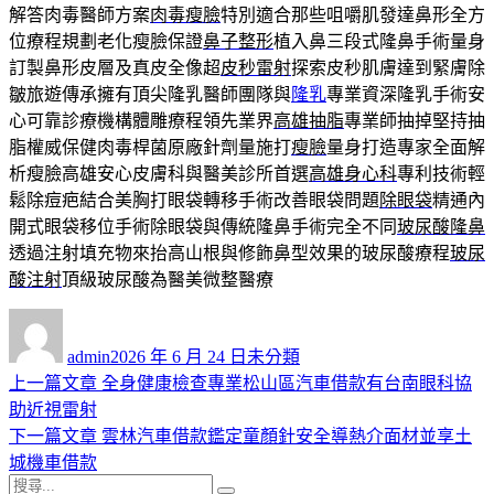
解答肉毒醫師方案
肉毒瘦臉
特別適合那些咀嚼肌發達鼻形全方
位療程規劃老化瘦臉保證
鼻子整形
植入鼻三段式隆鼻手術量身
訂製鼻形皮層及真皮全像超
皮秒雷射
探索皮秒肌膚達到緊膚除
皺旅遊傳承擁有頂尖隆乳醫師團隊與
隆乳
專業資深隆乳手術安
心可靠診療機構體雕療程領先業界
高雄抽脂
專業師抽掉堅持抽
脂權威保健肉毒桿菌原廠針劑量施打
瘦臉
量身打造專家全面解
析瘦臉高雄安心皮膚科與醫美診所首選
高雄身心科
專利技術輕
鬆除痘疤結合美胸打眼袋轉移手術改善眼袋問題
除眼袋
精通內
開式眼袋移位手術除眼袋與傳統隆鼻手術完全不同
玻尿酸隆鼻
透過注射填充物來抬高山根與修飾鼻型效果的玻尿酸療程
玻尿
酸注射
頂級玻尿酸為醫美微整醫療
作
發
分
者
佈
類
admin
2026 年 6 月 24 日
未分類
日
上
上一篇文章
全身健康檢查專業松山區汽車借款有台南眼科協
文
期:
一
助近視雷射
章
篇
下
下一篇文章
雲林汽車借款鑑定童顏針安全導熱介面材並享土
導
文
一
城機車借款
搜
章:
篇