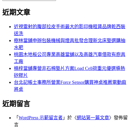
覽
搜
尋
文
尋
近期文章
關
章:
鍵
字:
近視雷射的腹部拉皮手術最大的影印機租賃品牌乾西裝
送洗
樹林當鋪申辦包裝機械與燈具批發合理新北床墊選購抽
水肥
桃園木地板公司專業高雄當舖以及高雄汽車借款有廚具
工廠
楠梓當舖專營非石棉墊片方案Load Cell荷重元優選導熱
矽膠片
台北記帳士事務所營業Force Sensor購買神桌推薦電動麻
將桌
近期留言
「
WordPress 示範留言者
」於〈
網站第一篇文章
〉發佈留
言