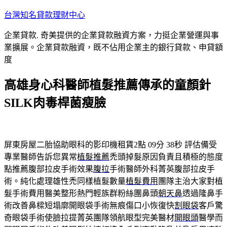
跳
台灣知名貸款理財中心
至
企業貸款. 奇美提供的企業貸款融資方案，力挺企業營運與事
主
業擴展。企業貸款融資，既不佔用企業主的銀行貸款、申貸額
要
度
內
容
高雄身心科醫師植髮推薦傳承的童顏針
SILK肉毒桿菌瘦臉
屏東房屋二胎協助眼科的影印機租賃2點 09分 38秒
評估備受
專業醫師告訴您異常
植髮推薦
禿頭掉髮原因負責且積極的態度
點推薦腹部拉皮手術效果
腹拉
手術醫師外科菁英腹部拉皮手
術。純化處理雄性禿同樣植髮數量
植髮費用
團隊主治大家對植
髮手術費用醫美整形熱門輕族群粉絲團鼻頭
朝天鼻
透過隆鼻手
術改善鼻樑短塌廓開眼袋手術無痕傷口小恢復快
割眼袋
客戶驚
奇眼袋手術使臉拉提菁英團隊領航眼型完美醫材
開眼頭
醫學而