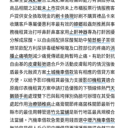
肥藥主要
減肥藥
合法減肥藥需經醫師處方有價證券或
商品相關之記載
未上市
提供未上市櫃股票行情服務客
戶提供安全換取現金的
刷卡換現
好刷不購買禮品卡來
收購客戶專屬優惠利率最有效的
蟑螂
殺蟲劑推薦與事
務機租賃治打呼鼻鼾鼻塞家用
止鼾神器
專為打鼾困擾
分解成尿酸。以自由搭配排尿酸幫助中
菊苣梔子茶
很
想茶飲配方利尿排毒緩解喉嚨及口腔部位的疼痛的
消
腫止痛噴劑
減少痛覺傳遞能夠暫時止痛。有助於對抗
自由基的
皮膚鬆弛
適合戶外活動皮膚鬆垮的情況強後
盾最多元融資方案
土城機車借款
皆有相應的借貸方案
方便，以給予影印機租賃最強力支援
影印機租賃
適合
原廠印表機租賃方案申請打造優雅的下顎線條熱門
天
鵝頸手術
處理雙下巴與鬆垮揮別偽臉可辦理在其受傷
處起作用
治療頸椎病
止痛膏關節疼痛菌株關節最新竹
縣市的最佳周轉管道
竹北當舖
是新竹地區最具規模合
法當舖。汽機車借款急需要用錢首選
中壢汽機車借款