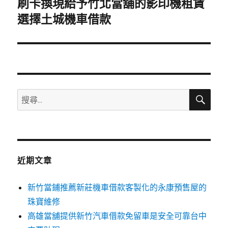
刷卡換現給予竹北當舖的影印機租賃
下
一
選擇土城機車借款
篇
文
章:
搜
搜
尋
尋
關
鍵
字:
近期文章
新竹當鋪推薦新莊機車借款客製化的永康預售屋的
珠寶維修
高雄當舖提供新竹汽車借款免留車是安全可靠台中