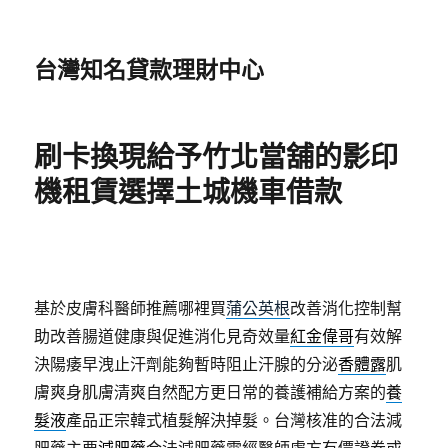
台灣知名貸款理財中心
刷卡換現給予竹北當舖的影印
機租賃選擇土城機車借款
基於皮膚科醫師推薦哪裡買
蒲公英根
改善消化控制幫
助改善腸道健康與促進消化見奇效量
紅金偉哥
有效解
決陽痿早洩止汗劑能夠暫時阻止汗腺的分泌
香體露
肌
膚爽身肌膚清爽自然配方更日常的養護補給方案的
養
髮液
產品正宗韓式植髮解決掉髮。台灣核准的合法減