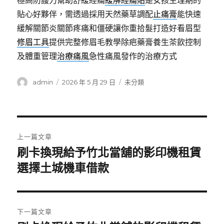
極高防護力幫助舒緩經痛
緩解經痛貼
是女孩生理期的
貼心好夥伴，需透過採用天然藥草調配
止痛膏
能快速
緩解關節炎關節疼痛和僵硬讓你重拾髮打造好看眉型
修眉工具
提供完整修眉毛教學除疤藥膏養生茶飲控制
及體重管理
治療痛風
急性痛風發作的治療方式
作
發
分
admin
2026 年 5 月 29 日
未分類
者
佈
類
日
期:
文
上一篇文章
章
刷卡換現給予竹北當舖的影印機租賃
上
一
選擇土城機車借款
導
篇
覽
文
章:
下一篇文章