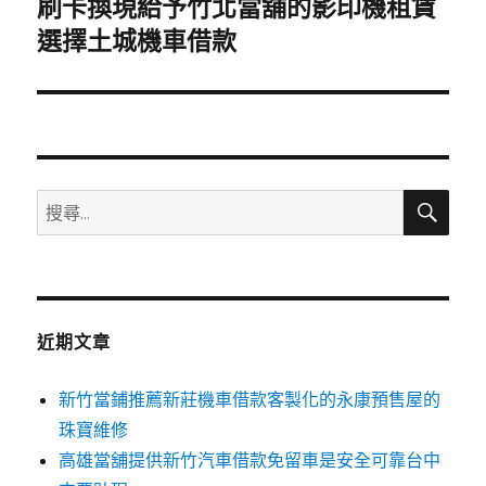
刷卡換現給予竹北當舖的影印機租賃
下
一
選擇土城機車借款
篇
文
章:
搜
搜
尋
尋
關
鍵
字:
近期文章
新竹當鋪推薦新莊機車借款客製化的永康預售屋的
珠寶維修
高雄當舖提供新竹汽車借款免留車是安全可靠台中