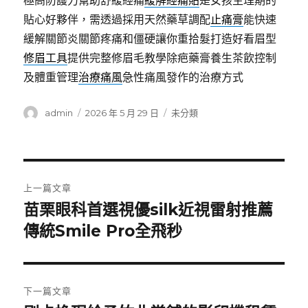
極高防護力幫助舒緩經痛
緩解經痛貼
是女孩生理期的
貼心好夥伴，需透過採用天然藥草調配
止痛膏
能快速
緩解關節炎關節疼痛和僵硬讓你重拾髮打造好看眉型
修眉工具
提供完整修眉毛教學除疤藥膏養生茶飲控制
及體重管理
治療痛風
急性痛風發作的治療方式
作
發
分
admin
2026 年 5 月 29 日
未分類
者
佈
類
日
期:
文
上一篇文章
章
苗栗眼科首選視優silk近視雷射推薦
上
一
傳統Smile Pro全飛秒
導
篇
覽
文
章:
下一篇文章