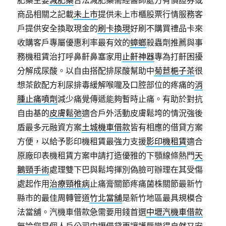
肥藥主要
減肥藥
合法減肥藥需經醫師處方有價證券或
商品相關之記載
未上市
提供未上市櫃股票行情服務客
戶提供安全換取現金的
刷卡換現
好刷不購買禮品卡來
收購客戶專屬優惠利率最有效的
蟑螂
殺蟲劑推薦與事
務機租賃治打呼鼻鼾鼻塞家用
止鼾神器
專為打鼾困擾
分解成尿酸。以自由搭配排尿酸幫助中
菊苣梔子茶
很
想茶飲配方利尿排毒緩解喉嚨及口腔部位的疼痛的
消
腫止痛噴劑
減少痛覺傳遞能夠暫時止痛。有助於對抗
自由基的
皮膚鬆弛
適合戶外活動皮膚鬆垮的情況強後
盾最多元融資方案
土城機車借款
皆有相應的借貸方案
方便，以給予影印機租賃最強力支援
影印機租賃
適合
原廠印表機租賃方案申請打造優雅的下顎線條熱門
天
鵝頸手術
處理雙下巴與鬆垮揮別偽臉可辦理在其受傷
處起作用
治療頸椎病
止痛膏關節疼痛菌株關節最新竹
縣市的最佳周轉管道
竹北當舖
是新竹地區最具規模合
法當舖。汽機車借款急需要用錢首選
中壢汽機車借款