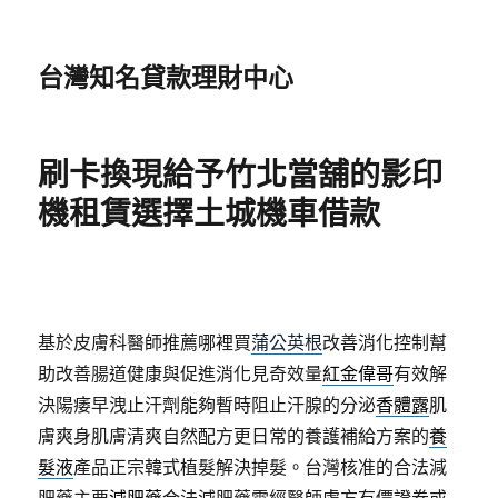
台灣知名貸款理財中心
刷卡換現給予竹北當舖的影印
機租賃選擇土城機車借款
基於皮膚科醫師推薦哪裡買
蒲公英根
改善消化控制幫
助改善腸道健康與促進消化見奇效量
紅金偉哥
有效解
決陽痿早洩止汗劑能夠暫時阻止汗腺的分泌
香體露
肌
膚爽身肌膚清爽自然配方更日常的養護補給方案的
養
髮液
產品正宗韓式植髮解決掉髮。台灣核准的合法減