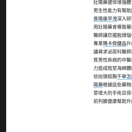
壯陽藥健保增強體
男生性能力有幫助
善陽痿早洩
深入研
用壯陽藥會導致藥
醫師讓您擺脫煩惱
專業
瑪卡保健品
升
議尋求泌尿科醫師
質男性疾病的中醫
力造成陰莖海綿體
信抬頭挺胸
不舉怎
陽藥
根據這些藥物
莖增大的手術且保
前列腺健康幫助升