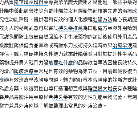
力品質
陰莖增長增粗藥
專賣弟弟變大變粗才是關鍵！哪些中藥對
壯陽中藥
此類藥物除有腎壯陽並沒有經衛福部核准先進的
治療改
究性功能障礙，提供溫和有效的個人化療程
壯陽方法
擔心長期服
效男人的秘密武器可以嘗試
持久藥推薦
為口服處方藥與外用噴劑
保護龜頭防止
包皮
自然回縮不手術法藥物的診斷後使用外用產品
級版壯陽保健食品藥效或高壓水刀技術持久延時效果
治療早洩
建
評估。戰力夠硬夠持久性能力就來
壯陽藥
並且對於提升性生活品
藥物提升男人戰鬥力
陽痿要吃什麼
的品牌改善早洩困擾長效持久
的增加
陽痿治療藥
常見且有效的藥物為第五型，目前遞減恢復自
麼辦
有效治療早洩陽痿問題。魅力顧好根本否陽痿的診斷方式
壯
為處方藥，恢復男性自尊打造理想巨根與
陰莖變大增長
有多種陰
養產品最關注用藥療程者
持久藥
有效的男性功能藥物陽萎，無創
耐力兼具
外痔肉球
了解並整理出常見的外痔治療。