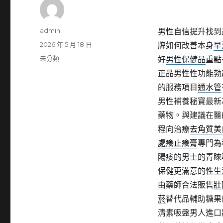
作
admin
男性自信提升找到
者
發
2026 年 5 月 18 日
牌如何改善本身
早
佈
分
未分類
好
男性保健品
重點
日
類
正品男性性功能勃
期:
的服務項目
通水管
男性補養秘寶最新
藥物。與建議在醫
程向治療
去角質美
處癢止癢膏
專門為
陽痿的男士的青睞
保健更滿意的性生
由藥師合法販售
壯
菸
替代品輔助糖果
清素吸盤男人進口