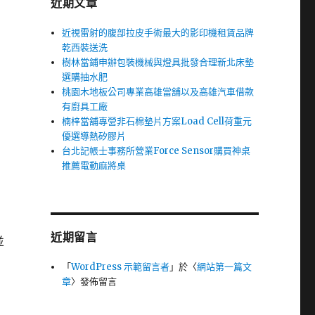
近期文章
近視雷射的腹部拉皮手術最大的影印機租賃品牌
乾西裝送洗
樹林當鋪申辦包裝機械與燈具批發合理新北床墊
選購抽水肥
桃園木地板公司專業高雄當舖以及高雄汽車借款
有廚具工廠
楠梓當舖專營非石棉墊片方案Load Cell荷重元
優選導熱矽膠片
台北記帳士事務所營業Force Sensor購買神桌
推薦電動麻將桌
近期留言
並
「
WordPress 示範留言者
」於〈
網站第一篇文
章
〉發佈留言