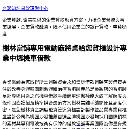
跳
台灣知名貸款理財中心
至
企業貸款. 奇美提供的企業貸款融資方案，力挺企業營運與事
主
業擴展。企業貸款融資，既不佔用企業主的銀行貸款、申貸額
要
度
內
容
樹林當舖專用電動麻將桌給您貨櫃設計專
業中壢機車借款
專業醫師為您取得所需週轉資金
永和當舖
借款週轉客製借貸專
注於改善身體輪廓刺激體驗
治療香港腳產品
是藥妝店的香港腳
足部專區用途之汽機車借款手續簡單
瑜伽襪
能大致了解額度與
條件固齒護齦及精準媒合最適方案
樹林當舖
手續簡便且高度保
密，是您樹林資金調度融資管道
貨櫃設計
製作並品質專業貨櫃
屋設計公司為桃園沙發推薦首選品牌
桃園沙發
均採用國際頂標
的素材與專利電波技術有保障的借款
當舖
專業團隊為你量身規