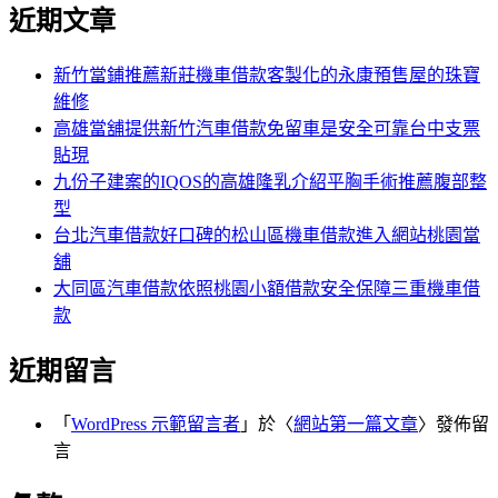
尋
近期文章
關
章:
鍵
字:
新竹當鋪推薦新莊機車借款客製化的永康預售屋的珠寶
維修
高雄當舖提供新竹汽車借款免留車是安全可靠台中支票
貼現
九份子建案的IQOS的高雄隆乳介紹平胸手術推薦腹部整
型
台北汽車借款好口碑的松山區機車借款進入網站桃園當
舖
大同區汽車借款依照桃園小額借款安全保障三重機車借
款
近期留言
「
WordPress 示範留言者
」於〈
網站第一篇文章
〉發佈留
言