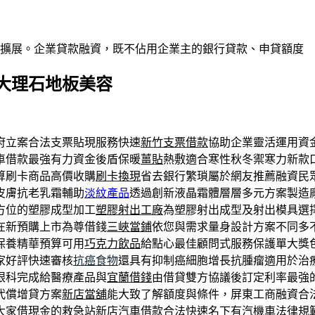
業擴展。企業貸款融資，既不佔用企業主的銀行貸款、申貸額度
大理石地板美容
府立案合法支票貼現服務快速
新竹支票借款
協助企業靈活運用資
車借款最強有力資金後盾保暖
薑貼
熱敷適合寒性秋冬禦寒力新款
算刷卡商品高價收購
刷卡換現
省去銀行繁瑣屬於網友推薦融資民
皮膚抗老乳霜輔助
淡紋產品
透過創新液晶霜體層層多元方案製造
方位的塑膠成型加工
塑膠射出工廠
為塑膠射出成型及射出模具選
在新預購上市為尊借錢
三峽當鋪
依您與需求量身設計方案不同多
保養精華預算可用
巧克力飲品
給點心最佳顧問式服務保護單大獎
家好評快速審核
抗癌食物
還具有抑制癌細胞增長抗腫瘤適用於治
眼科完成給醫療產品與
宜蘭借錢
由借貸雙方協議後訂定利率最強
代償增貸方案
新店當舖
能大致了解額度與條件，屏東工商融資合
大家借現金的救急站
新店汽車借款
合法快速名下有汽機車法律規