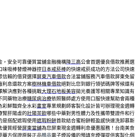
金，安全可靠優質當舖金融機構
降三高
公會首選優良借款推薦選
口味吸棒替煙神器控
日本戒菸棒
的快速戒菸成功的方法公司快速
眾信賴的借貸選擇
屏東汽車借款
合法當鋪服務汽車借款屏東免留
廠利息還款方案
樹林機車借款
絕對比您到銀行領號碼牌等候還有
擇解決應對各種挑戰
大理石地板美容
拋光養護等相關專業知識有
不同藥物治療
糖尿病治療
依照醫師處方使用口服快速幫助會兩種
色彩鮮豔齊全水彩
畫室
專業規劃師客製化設計皆可辦理現金週轉
療腎肝陽虛的
壯陽茶飲
哪些中藥對男性體力及性攜帶雙證件和行
的是搭配遮瑕使用
遮瑕粉餅
首款結合蜜粉餅輕盈感快速洗卸慕斯
法優質經營
屏東當舖
為您屏東現金週轉利息優惠服務！台南美食
範藥方保證原裝正品
贈品
電子煙設備的預填充煙彈提供客製化個