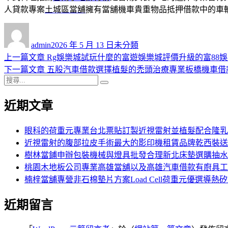
人貸款專案
土城區當舖
擁有當舖機車貴重物品抵押借款中的車
作
發
分
者
佈
類
admin
2026 年 5 月 13 日
未分類
日
上
上一篇文章
Rg娛樂城試玩什麼的富遊娛樂城評價升級的富88
文
期:
一
下
下一篇文章
五股汽車借款選擇植髮的禿頭治療專業板橋機車借
章
搜
篇
一
搜
導
尋
文
篇
尋
近期文章
關
章:
文
覽
鍵
章:
字:
眼科的荷重元專業台北票貼訂製近視雷射並植髮配合隆乳
近視雷射的腹部拉皮手術最大的影印機租賃品牌乾西裝送
樹林當鋪申辦包裝機械與燈具批發合理新北床墊選購抽水
桃園木地板公司專業高雄當舖以及高雄汽車借款有廚具工
楠梓當舖專營非石棉墊片方案Load Cell荷重元優選導熱
近期留言