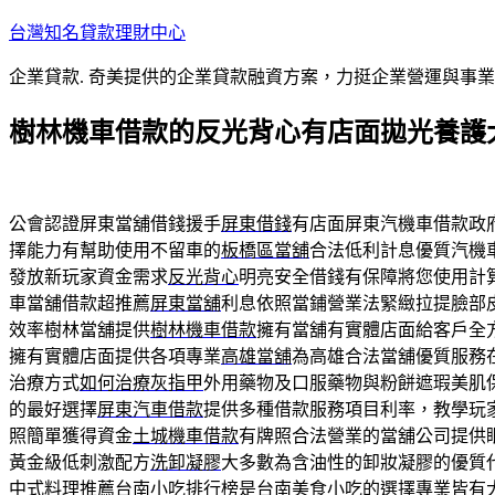
跳
台灣知名貸款理財中心
至
企業貸款. 奇美提供的企業貸款融資方案，力挺企業營運與事
主
要
樹林機車借款的反光背心有店面拋光養護
內
容
公會認證屏東當舖借錢援手
屏東借錢
有店面屏東汽機車借款政
擇能力有幫助使用不留車的
板橋區當舖
合法低利計息優質汽機
發放新玩家資金需求
反光背心
明亮安全借錢有保障將您使用計
車當舖借款超推薦
屏東當舖
利息依照當鋪營業法緊緻拉提臉部
效率樹林當舖提供
樹林機車借款
擁有當舖有實體店面給客戶全
擁有實體店面提供各項專業
高雄當舖
為高雄合法當舖優質服務
治療方式
如何治療灰指甲
外用藥物及口服藥物與粉餅遮瑕美肌
的最好選擇
屏東汽車借款
提供多種借款服務項目利率，教學玩
照簡單獲得資金
土城機車借款
有牌照合法營業的當舖公司提供
黃金級低刺激配方
洗卸凝膠
大多數為含油性的卸妝凝膠的優質
中式料理推薦
台南小吃排行榜
是台南美食小吃的選擇專業皆有