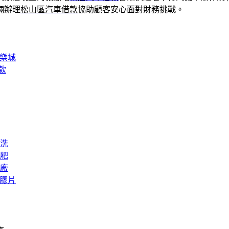
輛辦理
松山區汽車借款
協助顧客安心面對財務挑戰。
娛樂城
款
洗
肥
廠
矽膠片