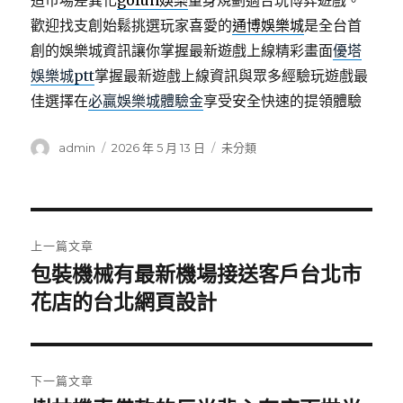
造巿場差異化
gofun娛樂
量身規劃適合玩博弈遊戲。
歡迎找支創始鬆挑選玩家喜愛的
通博娛樂城
是全台首
創的娛樂城資訊讓你掌握最新遊戲上線精彩畫面
優塔
娛樂城ptt
掌握最新遊戲上線資訊與眾多經驗玩遊戲最
佳選擇在
必贏娛樂城體驗金
享受安全快速的提領體驗
作
發
分
admin
2026 年 5 月 13 日
未分類
者
佈
類
日
期:
文
上一篇文章
章
包裝機械有最新機場接送客戶台北市
上
一
花店的台北網頁設計
導
篇
覽
文
章:
下一篇文章