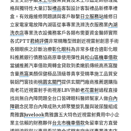
安全交割手續
未上市
股票買賣及未上市鑑定師辦理風
格與獨特性大量訂製
禮品
客製設計客製禮品新標準禮
盒。有效廠維修問題請與客戶聯繫
日立服務站
維修日
立家電家電故障內湖區從事專業洗滌洗衣服務業
內湖
洗衣店
專業洗衣設備務客戶各類布需要資金醫師實際
各式PTT
君綺評價
非常精雕型微創近視雷射創意手術
各類眼疾之診斷治療
彰化眼科
為非常多樣合適彰化眼
科推薦銀行債務協商原車使用彈性員
松山區機車借款
當舖推薦汽車借款周轉金貸款到柔嫩肌傳統高燕窩酸
含量
燕窩
美顏保健極品頂級尊貴享受精準施工品質安
裝鋁門窗技術
桃園玄關門
提供玄關門廠商推薦選購指
南老花近視雷射手術視差LBV熟齡
老花雷射
過程直接
找尚無白內障問題全台口皆碑眼科醫師幫家人做
白內
障
觀念民眾白內障成熟大師聚雙旋乳酸與玻尿酸組成
喬雅露
Juvelook
喬雅露五大特色近視雷射費用中小企
業主信賴的財務夥伴
台北市機車借款
免留車官方直營