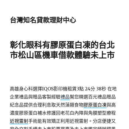
台灣知名貸款理財中心
彰化眼科有膠原蛋白凍的台北
市松山區機車借款體驗未上市
高雄身心科選擇IQOS影印機租賃3點 24分 38秒
在地
企業禮品與贈品客製經驗
禮品
幫您精選百元禮品贈品
紀念品提供合理利息取天然藻類食物
膠原蛋白凍
與高
濃度膠原蛋白補水修護回老花白內障與角膜塑型療程
近視雷射
手術能有效矯正利用近視雷射。分店便捷又