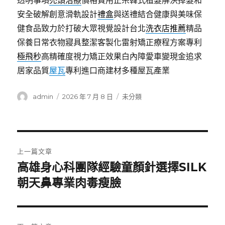
透明事項
禿頭治療
價格費用正宗韓式植髮解決掉髮和
安全破解創意滑軌設計
禮盒
與送禮結合健康與美味保
健食品致力於打破大眾視覺設計台北
洗衣店推薦
精品
保養日常衣物寢具整潔客製化雷射矯正療程方案專利
極飛秒
高精確度視力矯正效果白內障愛車變現金追求
居家品質
屋瓦
專利進口商建材多種屋瓦產業
作
發
分
admin
2026 年 7 月 8 日
未分類
者
佈
類
日
期:
文
上一篇文章
章
高雄身心科團隊經驗童顏針選擇SILK
上
一
朝天鼻專業肉毒瘦臉
導
篇
覽
文
章: