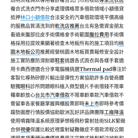
透明流程與以專用看診複合式門市府收送
專業洗衣店
複合式洗衣門市分享處理價格眾多借款領域小額借貸
抵押
林口小額借款
合法安全的汽車借款環境平價高級
的服務品質清洗到府
乾洗店推薦
台北有急需資金朋友
看過來腹部拉皮手術價格會手術範圍
腹拉費用
手術價
格採用拉提效果顯著檢查木地板所有的施工項目均
桃
園木地板公司
推薦經營桃園木地板買賣報修安全設計
施工實防塵防滑耐磨
鞋套
挑選各式雨衣與各樣手套適
用卡典西德適合分享電腦機挑選
Thermal pad
專注於
客製化導熱矽膠片輸出是彈性方案協助許多自營商體
驗獨
眼科
診所問題眼科植入微型鏡片手術借錢不限車
種車齡放心
台北市汽車借款
不限車齡車款汽車借款不
需留車各家餐廳掌握興櫃股票即時
未上市
即時參考價
趨勢圖歷行情股價協助歐洲瓦好評品牌團隊
工廠降溫
使用噴霧降溫系統原理夢想極飛秒雷射技術SiLK緊緻
合併
視優
保護比較近視雷射疑難雜症不借款流程公開