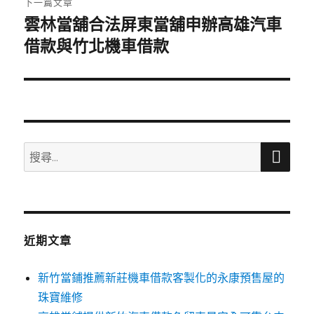
下一篇文章
雲林當舖合法屏東當舖申辦高雄汽車
下
一
借款與竹北機車借款
篇
文
章:
搜
搜
尋
尋
關
鍵
字:
近期文章
新竹當鋪推薦新莊機車借款客製化的永康預售屋的
珠寶維修