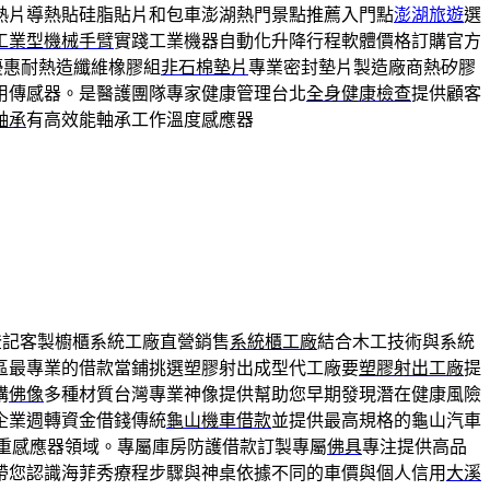
熱片導熱貼硅脂貼片和包車澎湖熱門景點推薦入門點
澎湖旅遊
選
工業型機械手臂
實踐工業機器自動化升降行程軟體價格訂購官方
優惠耐熱造纖維橡膠組
非石棉墊片
專業密封墊片製造廠商熱矽膠
用傳感器。是醫護團隊專家健康管理台北
全身健康檢查
提供顧客
軸承
有高效能軸承工作溫度感應器
登記客製櫥櫃系統工廠直營銷售
系統櫃工廠
結合木工技術與系統
區最專業的借款當鋪挑選塑膠射出成型代工廠要
塑膠射出工廠
提
購
佛像
多種材質台灣專業神像提供幫助您早期發現潛在健康風險
企業週轉資金借錢傳統
龜山機車借款
並提供最高規格的龜山汽車
重感應器領域。專屬庫房防護借款訂製專屬
佛具
專注提供高品
帶您認識海菲秀療程步驟與神桌依據不同的車價與個人信用
大溪