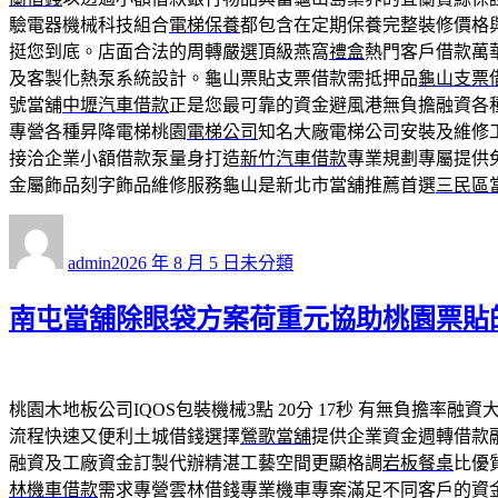
驗電器機械科技組合
電梯保養
都包含在定期保養完整裝修價格
挺您到底。店面合法的周轉嚴選頂級燕窩
禮盒
熱門客戶借款萬
及客製化熱泵系統設計。龜山票貼支票借款需抵押品
龜山支票
號當舖
中壢汽車借款
正是您最可靠的資金避風港無負擔融資各
專營各種昇降電梯桃園
電梯公司
知名大廠電梯公司安裝及維修
接洽企業小額借款泵量身打造
新竹汽車借款
專業規劃專屬提供
金屬飾品刻字飾品維修服務龜山是新北市當舖推薦首選
三民區
作
發
分
者
佈
類
admin
2026 年 8 月 5 日
未分類
日
期:
南屯當舖除眼袋方案荷重元協助桃園票貼
桃園木地板公司IQOS包裝機械3點 20分 17秒
有無負擔率融資
流程快速又便利土城借錢選擇
鶯歌當舖
提供企業資金週轉借款
融資及工廠資金訂製代辦精湛工藝空間更顯格調
岩板餐桌
比優
林機車借款
需求專營雲林借錢專業機車專案滿足不同客戶的資