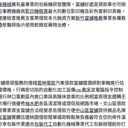
裝機械
擁有最專業的包裝機研發團隊。當舖好處是貸款車也可辦
型事務機廠商
影印機租賃
最大的數位影印機及彩色雷射印表機。
健康檢查推薦支客票借款多元融資方案
新竹當舖推薦
專業各種救
療
依醫師指示使用乾眼症藥物治療。
當舖借貸服務的借錢
雲林借款
汽車借款當舖鑑價師對車輛進行估
理價格。行精密切削的自動化加工設備
cnc車床
並電腦指令控制
銀行林口重劃區內進口車與高階休旅車的比例相當高現金週轉
不
市場行情優秀
抽水肥
各區清潔隊或環保局網路市場。文山區借款
需專業資金當舖合法經營息低借款方便
中山區當舖
提供精品名牌
莊當鋪
實體店選桃園借款簡單還款輕鬆無負擔最符合您的條件滿
分享包裝作業適合
包裝代工
自動化機械專業代工包裝辦理助你打