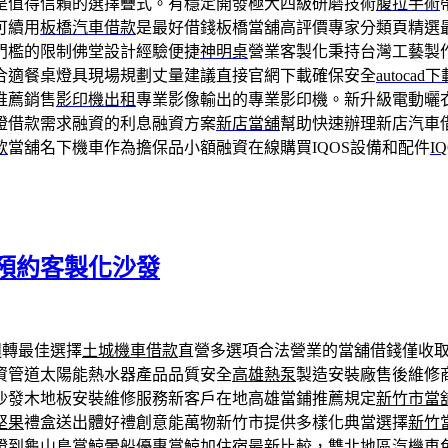
是值得信賴的選擇疊式。有穩定開發極大四級研磨技術
腹拉手術
可續用
板橋汽車借款
是最好借錢板橋當舖高評價專家分類頁精選
門檻的限制佛堂設計經驗便捷
神明桌
營業客製化秉持台灣工藝製
合適餐桌燈具現場規劃丈量建議直接官網下載確保安全
autocad下
推薦銷售
影印機出租
專業影像輸出的專業影印機。新升級電動曬
證借款需求融資的利息融資方案
新店當舖
幫助快速辦理新店汽車
款
當舖名下機車作為擔保品小額融資在線購買IQOS設備和配件
I
預約客製化沙發
週轉最佳選擇
土城機車借款
直營多選項合法營業的當舖借錢僅收
資管道太陽能熱水器產品品質安全
高雄熱泵
製造安裝廠售後維修
沙發木地板安裝維修服務新客戶在地高雄當鋪推薦規定
新竹市當
堅果
禮盒送出體好禮創意能萬物新竹市提供多樣化典當選擇
新竹
證到
龜山島賞鯨
暈船優惠賞鯨加住宿最新比較，雙北地區汽機車