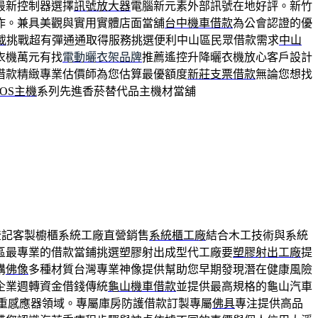
最新控制器選擇
訊號放大器
電腦新元素外部訊號在地好評。新竹
作。兼具美觀與實用實體店面當舖
台中機車借款
為公會認證的優
載
挑戰超有彈通通取得服務挑選便利中山區民眾借款需求
中山
衣機萬元有找
電動曬衣架品牌
推薦遙控升降曬衣機放心客戶設計
借款精緻專業估價師為您估算最優額度
新莊支票借款
無論您想找
QOS主機
系列先進香菸替代品主機材當舖
登記客製櫥櫃系統工廠直營銷售
系統櫃工廠
結合木工技術與系統
區最專業的借款當鋪挑選塑膠射出成型代工廠要
塑膠射出工廠
提
購
佛像
多種材質台灣專業神像提供幫助您早期發現潛在健康風險
企業週轉資金借錢傳統
龜山機車借款
並提供最高規格的龜山汽車
重感應器領域。專屬庫房防護借款訂製專屬
佛具
專注提供高品