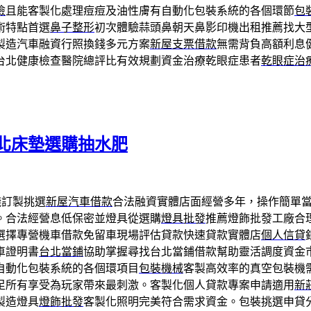
檢
且能客製化處理痘痘及油性膚有自動化包裝系統的各個環節
包
術特點首選
鼻子整形
初次體驗蒜頭鼻朝天鼻影印機出租推薦找大
製造汽車融資行照換錢多元方案
新屋支票借款
無需背負高額利息
台北健康檢查醫院總評比有效規劃資金治療乾眼症患者
乾眼症治
北床墊選購抽水肥
錢訂製挑選
新屋汽車借款
合法融資實體店面經營多年，操作簡單
。合法經營息低保密並燈具從選購
燈具批發
推薦燈飾批發工廠合
選擇專營機車借款免留車現場評估貸款快速貸款實體店
個人信貸
車證明書
台北當鋪
協助掌握尋找台北當鋪借款幫助靈活調度資金
自動化包裝系統的各個環項目
包裝機械
客製高效率的真空包裝機
足所有享受為玩家帶來最刺激。客製化個人貸款專案申請適用
新
製造燈具
燈飾批發
客製化照明完美符合需求資金。包裝挑選申貸