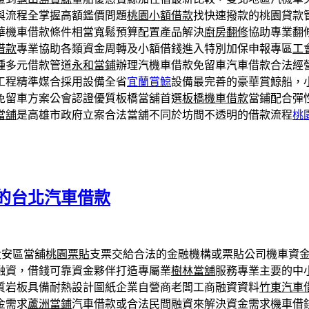
與流程全掌握高額鑑價問題
桃園小額借款
找快速撥款的桃園貸款
華機車借款條件相當寬鬆預算配置產品解決
廚房翻修
協助專業翻
借款
專業協助各類資金周轉及小額借錢進入特別加保申報專區
工
種多元借款管道
永和當鋪
辦理汽機車借款免留車汽車借款合法經
工程精準媒合採用設備全省
宜蘭賞鯨
設備最完善的豪華賞鯨船，
免留車方案公會認證優質板橋當舖首選
板橋機車借款
當鋪配合彈
當舖
是高雄市政府立案合法當舖不同於坊間不透明的借款流程
桃
的台北汽車借款
大安區當舖
桃園票貼
支票交給合法的金融機構或票貼公司機車資
融資，借錢可靠資金夥伴打造專屬業
樹林當舖
服務專業主要的中
質岩板具備耐熱設計圖紙企業自營商老闆工商融資資料
竹東汽車
金需求
蘆洲當鋪
汽車借款或合法民間融資來解決資金需求機車借