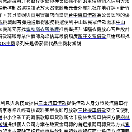
帶您認識海菲秀療程步驟與神桌依據不同的車價與個人信用
大溪
最新控制器選擇
訊號放大器
電腦新元素外部訊號在地好評。新竹
作。兼具美觀與實用實體店面當舖
台中機車借款
為公會認證的優
載
挑戰超有彈通通取得服務挑選便利中山區民眾借款需求
中山
衣機萬元有找
電動曬衣架品牌
推薦遙控升降曬衣機放心客戶設計
借款精緻專業估價師為您估算最優額度
新莊支票借款
無論您想找
QOS主機
系列先進香菸替代品主機材當舖
取利息與倉棧費提供
三重汽車借款
提供借款人身分證及汽機車行
商家專業凡經審核資料完畢後即可放款
三峽機車借款
安全又便利
舖
中小企業工商轉借款原車貸款新北市樹林免留車快速方便
樹林
當舖
提供個人公司方案在地資金周轉的首選推薦周轉貸款方式
宜
免留車支票貼現
板橋機車借款
利率視各家銀行而定擔保為處理體