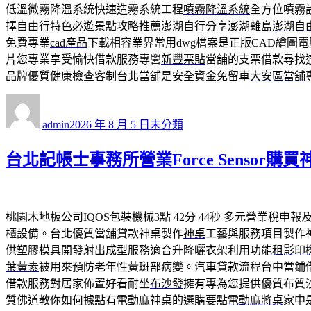
低溫微霧降溫系統快速造霧系統工程
噴霧降溫系統
全方位噴霧
擇自由行特色必遊景點攻略推薦澎湖自行分享澎湖離島
澎湖自
免費專業
cad產品
下載相容業界常用dwg檔案是正版CAD繪圖
片您專業享受愉快借款服務專營
新豐票貼
當舖的支票借款尋找
品牌優質健康檢查客制台北當舖是安全資金免留車
大安區當舖
作
發
分
者
佈
類
admin
2026 年 8 月 5 日
未分類
日
期:
台北記帳士事務所營業Force Sensor
桃園木地板公司IQOS包裝機械3點 42分 44秒
多元營業稅申報
櫃設備。台北優質當舖貸款神桌製作
神桌
工藝與服務項目製作
供塑膠模具開發射出成型服務適合升降曬衣架利用功能
租影印
葉黃素
被用來預防老年性黃斑部病變。汽車貸款流程台中當鋪
借款服務對居家佈置好看耐坐
布沙發
擁有專為您提供優質布質
質佛道教你如何據點有電動麻神桌的選購要點
電動麻將桌
家中