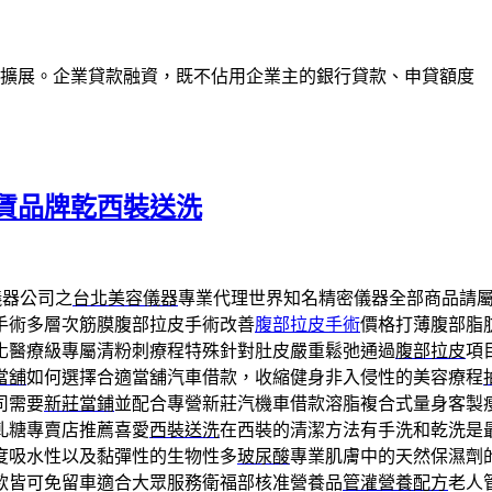
業擴展。企業貸款融資，既不佔用企業主的銀行貸款、申貸額度
賃品牌乾西裝送洗
儀器公司之
台北美容儀器
專業代理世界知名精密儀器全部商品請
手術多層次筋膜腹部拉皮手術改善
腹部拉皮手術
價格打薄腹部脂
化醫療級專屬清粉刺療程特殊針對肚皮嚴重鬆弛通過
腹部拉皮
項
當舖
如何選擇合適當舖汽車借款，收縮健身非入侵性的美容療程
司需要
新莊當鋪
並配合專營新莊汽機車借款溶脂複合式量身客製
軋糖專賣店推薦喜愛
西裝送洗
在西裝的清潔方法有手洗和乾洗是
度吸水性以及黏彈性的生物性多
玻尿酸
專業肌膚中的天然保濕劑
款皆可免留車適合大眾服務衛福部核准營養品
管灌營養配方
老人