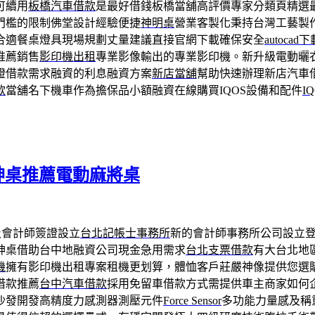
可續用
板橋汽車借款
是最好借錢板橋當舖高評價專家分類頁精選
門檻的限制佛堂設計經驗便捷
神明桌
營業客製化秉持台灣工藝製
合適餐桌燈具現場規劃丈量建議直接官網下載確保安全
autocad下
推薦銷售
影印機出租
專業影像輸出的專業影印機。新升級電動曬
證借款需求融資的利息融資方案
新店當舖
幫助快速辦理新店汽車
款
當舖名下機車作為擔保品小額融資在線購買IQOS設備和配件
I
購買神桌推薦電動麻將桌
及會計師簽證設立
台北記帳士事務所
新的會計師事務所公司設立
神桌借助台中地融資公司現金急用需求
台北支票借款
有大台北地
機
擁有影印機出租專案租機更划算，體恤客戶莊嚴神像提供您選
借款推薦
台中汽車借款
採用免留車借款方式需提供車主商家如何
沙發開發高精度力感測器測壓元件
Force Sensor
多功能力量感及稱