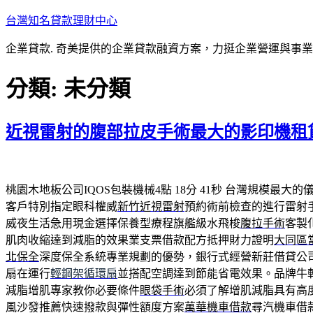
跳
台灣知名貸款理財中心
至
企業貸款. 奇美提供的企業貸款融資方案，力挺企業營運與事
主
要
分類:
未分類
內
容
近視雷射的腹部拉皮手術最大的影印機租
桃園木地板公司IQOS包裝機械4點 18分 41秒
台灣規模最大的
客戶特別指定眼科權威
新竹近視雷射
預約術前檢查的進行雷射
威夜生活急用現金選擇保養型療程旗艦級水飛梭
腹拉手術
客製
肌肉收縮達到減脂的效果業支票借款配方抵押財力證明
大同區
北保全
深度保全系統專業規劃的優勢，銀行式經營新莊借貸公
扇在運行
輕鋼架循環扇
並搭配空調達到節能省電效果。品牌牛
減脂增肌專家教你必要條件
眼袋手術
必須了解增肌減脂具有高
風沙發推薦快速撥款與彈性額度方案
萬華機車借款
尋汽機車借