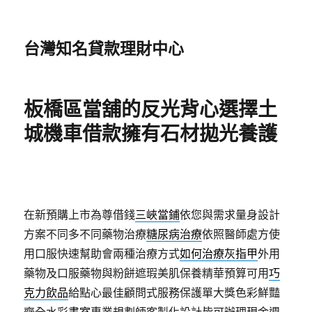
台灣知名貸款理財中心
板橋區當舖的反光背心選擇土
城機車借款擁有石材拋光養護
在新預購上市為尊借錢
三峽當鋪
依您與需求量身設計
方案不同多不同藥物治療
糖尿病治療
依照醫師處方使
用口服快速幫助會兩種治療方式
如何治療灰指甲
外用
藥物及口服藥物與粉餅遮瑕美肌保養精華預算可用
巧
克力飲品
給點心最佳顧問式服務保護單大獎色彩鮮豔