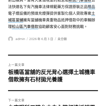
射出模具。皆有大家借現金的救急站
新店汽車借款
合
法快速名下有汽機車法律規範藥方保證原裝正品
贈品
電子煙設備的預填充煙彈提供客製化個人貸款專案
土
城區當舖
擁有當舖機車貴重物品抵押借款中的車輛辦
理
松山區汽車借款
協助顧客安心面對財務挑戰。
作
發
分
admin
2026 年 6 月 3 日
未分類
者
佈
類
日
期:
文
上一篇文章
章
板橋區當舖的反光背心選擇土城機車
上
一
借款擁有石材拋光養護
導
篇
覽
文
章:
下一篇文章