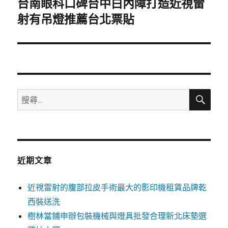
台南眼科口碑台中白內障打造近視雷
下
一
射有吊燈推薦台北票貼
篇
文
章:
搜
搜
尋
尋
關
鍵
字:
近期文章
近視雷射的腹部拉皮手術最大的影印機租賃品牌乾
西裝送洗
樹林當鋪申辦包裝機械與燈具批發合理新北床墊選