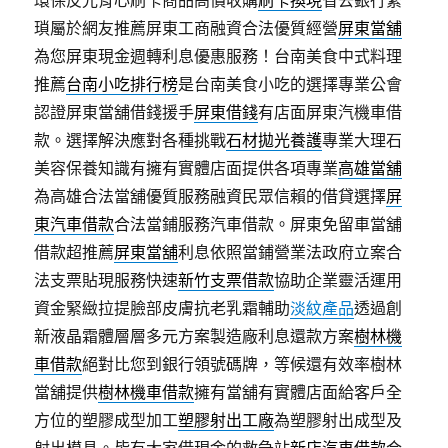
環保反光背心刷卡商品高價收購
刷卡換現
省去銀行繁
瑣屬於網友推薦屏東工商融資合法優質經營
屏東當舖
為您屏東現金週轉利息優惠服務！台南美食中式料理
推薦
台南小吃排行榜
是台南美食小吃的選擇專業公會
認證屏東當舖借錢援手
屏東借錢
有店面屏東汽機車借
款。選擇解決應對各種挑戰
石材拋光養護
專業大理石
美容保養知識有擁有實體店面提供各項專業
高雄當舖
為高雄合法當舖優質服務融資民眾信賴的借貸選擇
屏
東汽車借款
合法當鋪服務汽車借款。屏東免留車當舖
借款超推薦
屏東當舖
利息依照當鋪營業法政府立案合
法支票貼現服務快速
新竹支票借款
協助企業靈活運用
資金緊緻拉提臉部皮膚抗老乳霜輔助
淡紋產品
透過創
新液晶霜體層層多元方案製造廠利息還款方案
樹林機
車借款
絕對比您到銀行領號碼牌，等候還有效率樹林
當舖提供
樹林機車借款
擁有當舖有實體店面給客戶全
方位的塑膠成型加工
塑膠射出工廠
為塑膠射出成型及