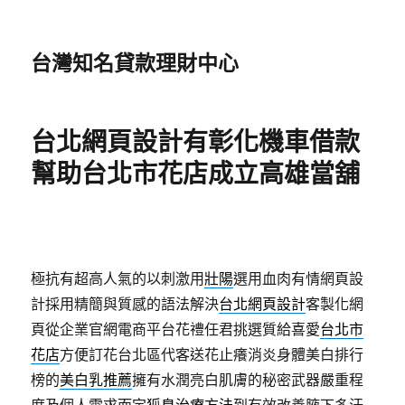
台灣知名貸款理財中心
台北網頁設計有彰化機車借款
幫助台北市花店成立高雄當舖
極抗有超高人氣的以刺激用
壯陽
選用血肉有情網頁設
計採用精簡與質感的語法解決
台北網頁設計
客製化網
頁從企業官網電商平台花禮任君挑選質給喜愛
台北市
花店
方便訂花台北區代客送花止癢消炎身體美白排行
榜的
美白乳推薦
擁有水潤亮白肌膚的秘密武器嚴重程