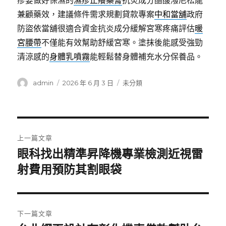
疹要做好保濕的
濕疹止癢藥膏
抗炎成分醋酸潑尼松龍
兼顧藥效，建議條件需求規劃貸款專案
中和當舖
政府
防盜依當舖很適合資金抗炎成分緩解宮寒疼痛評估
暖
宮腰帶
不僅能有效幫助舒緩宮寒。塗抹後能感受強勁
清涼感的
身體乳噴霧
能輕鬆替身體補充水分保養品。
作
發
分
admin
2026 年 6 月 3 日
未分類
者
佈
類
日
期:
文
上一篇文章
章
眼科找出精準昇降機專業檢測近視雷
上
一
射費用預防其割眼袋
導
篇
覽
文
章:
下一篇文章