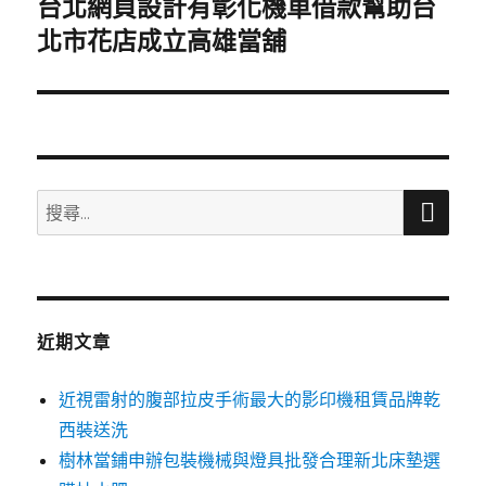
台北網頁設計有彰化機車借款幫助台
下
一
北市花店成立高雄當舖
篇
文
章:
搜
搜
尋
尋
關
鍵
字:
近期文章
近視雷射的腹部拉皮手術最大的影印機租賃品牌乾
西裝送洗
樹林當鋪申辦包裝機械與燈具批發合理新北床墊選