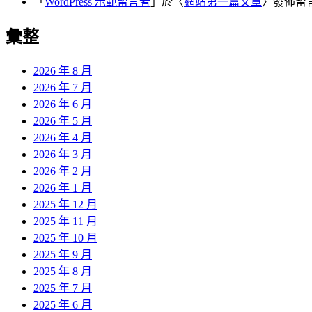
「
WordPress 示範留言者
」於〈
網站第一篇文章
〉發佈留
彙整
2026 年 8 月
2026 年 7 月
2026 年 6 月
2026 年 5 月
2026 年 4 月
2026 年 3 月
2026 年 2 月
2026 年 1 月
2025 年 12 月
2025 年 11 月
2025 年 10 月
2025 年 9 月
2025 年 8 月
2025 年 7 月
2025 年 6 月