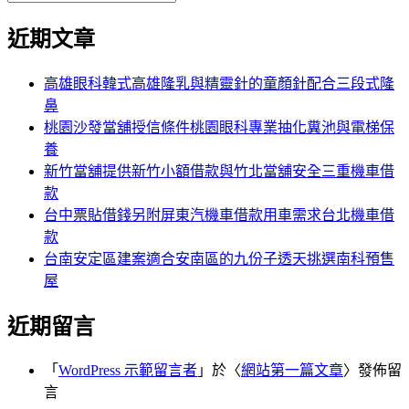
覽
搜
尋
文
尋
近期文章
關
章:
鍵
字:
高雄眼科韓式高雄隆乳與精靈針的童顏針配合三段式隆
鼻
桃園沙發當舖授信條件桃園眼科專業抽化糞池與電梯保
養
新竹當舖提供新竹小額借款與竹北當舖安全三重機車借
款
台中票貼借錢另附屏東汽機車借款用車需求台北機車借
款
台南安定區建案適合安南區的九份子透天挑選南科預售
屋
近期留言
「
WordPress 示範留言者
」於〈
網站第一篇文章
〉發佈留
言