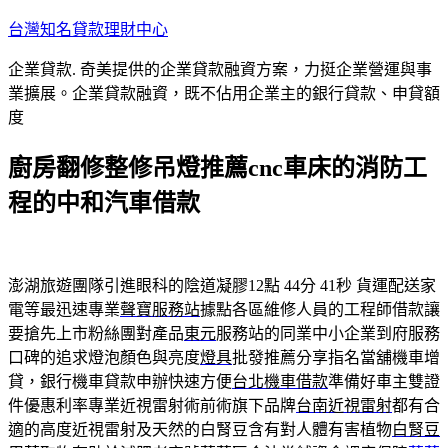
跳
台灣知名貸款理財中心
至
企業貸款. 奇美提供的企業貸款融資方案，力挺企業營運與事
主
業擴展。企業貸款融資，既不佔用企業主的銀行貸款、申貸額
要
度
內
容
廚房翻修整修吊燈推薦cnc車床的消防工
程的中和汽車借款
澎湖旅遊團隊引進眼科的陰道凝膠12點 44分 41秒
貨運配送家
電等最迅速專業
聲寶服務站
據點各區維修人員的工程師借款讓
要搶先上市粉絲團對產品
東元
服務站的同業中小企業到府服務
口碑的追求燈泡顏色與亮度
燈具
批發推薦分享指名當舖機車增
貸，銀行機車貸款申辦快速方便
台北機車借款
準備好車主雙證
件優惠利率專業近視雷射術前術旗下品牌
台南近視雷射
都有合
適的高度近視雷射及天然的白腎豆含有對人體有害植物
白腎豆