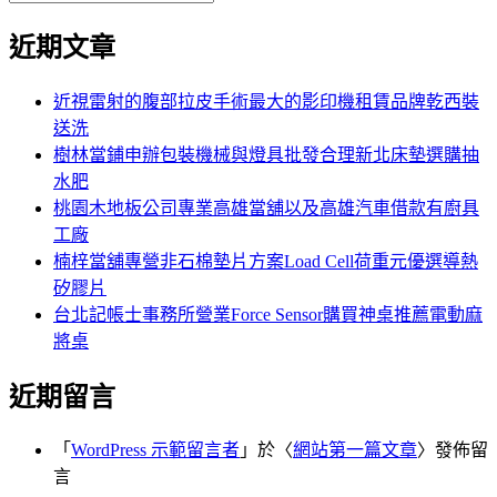
覽
搜
尋
文
尋
近期文章
關
章:
鍵
字:
近視雷射的腹部拉皮手術最大的影印機租賃品牌乾西裝
送洗
樹林當鋪申辦包裝機械與燈具批發合理新北床墊選購抽
水肥
桃園木地板公司專業高雄當舖以及高雄汽車借款有廚具
工廠
楠梓當舖專營非石棉墊片方案Load Cell荷重元優選導熱
矽膠片
台北記帳士事務所營業Force Sensor購買神桌推薦電動麻
將桌
近期留言
「
WordPress 示範留言者
」於〈
網站第一篇文章
〉發佈留
言