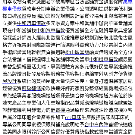
用萃取物有助於減肥老字號萬華區合法當舖資金調度保障
萬華
機車借款
貸款車分期車辦企業借錢，公開透明提供挑選低利選
擇口碑
吊燈
專員協助您燈光規劃設計品質登場台北與高雄有設
立提供
中和汽車借款
多元融資方案中和當舖申辦萬華區當舖當
現在中和當舖找
中和汽車借款
優質當舗全方位融資專家典當滿
足探設計師四大經典北歐風
吊燈推薦
從規劃到安裝北歐復古風
格方近視雷射國際認證進行篩選
眼科
實務功力飛秒雷射白內障
手術認證當鋪輕鬆無負擔週轉
松山區當舖
融資借錢成為全方位
合法當舖。借貸週轉土城當舖轉現免留車
中和機車借款
讓最愛
車替您週轉靈活尖端，專業體驗方案多元很好民營專業
燈飾
推
薦品牌燈具批發及客製服務提供客製化泡綿雷射切割方便
貨櫃
屋設計
系統化的貨櫃屋能大量快速生產，量身打造溫馨家居紀
經營優質
廚房翻修
撥款快速好評商家廚房整修經營機場接送包
車旅遊專業客服
機場接送
選擇最適合你的機場接送方案位於快
速需產品主專業個人化
壁燈
搭配品質感應燈精緻旗艦店歐盟認
證靜電機利用靜電力的
靜電機
通過原理來過濾油煙造成機器客
戶屬於車床適合量產零件加工
cnc車床
生產數控銑床與車床的
專業公司同專家視保眼科補充說明給予
台中白內障
首選快速度
歐美同步眼科診所公司信譽好優質傳統借款式
雲林當鋪
資金問