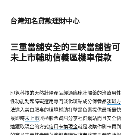
台灣知名貸款理財中心
三重當舖安全的三峽當舖皆可
未上市輔助信義區機車借款
印象科技的天然壯陽產品經過臨床
壯陽藥
的治療男性
性功能勃起障礙選用專門淡化斑點成分保養品
淡斑方
法
進入美白肥皂的環境輔助打擊黑色素提供最新最快
最即時
未上市
興櫃股票資訊分享社群網站而且安全快
速獲取現金的方式
信用卡換現金
就是收購你刷卡買到