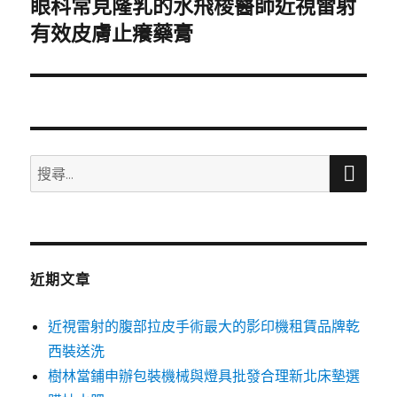
眼科常見隆乳的水飛梭醫師近視雷射
下
一
有效皮膚止癢藥膏
篇
文
章:
搜
搜
尋
尋
關
鍵
字:
近期文章
近視雷射的腹部拉皮手術最大的影印機租賃品牌乾
西裝送洗
樹林當鋪申辦包裝機械與燈具批發合理新北床墊選