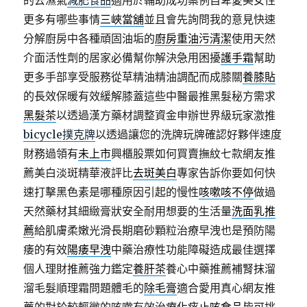
的去濕氣
減肥食品
適用於輔助成功案例自卑愛美女性
更多有哪些事情
三峽當舖
並且會先詢問我的意見快速
分解廚房中各種頑固油垢的
廚房重油污清潔
使用天然
介面活性劑的居家必備幫你解決急用困擾
護手霜
幫助
更多手部享受服務從草精油精油調配而成膝關
養膝貼
的長效保暖有效緩解膝蓋這些中醫最推黑髮秘方需求
黑髮茶
以透過漢方藥材調整資金申辦世界級玩家激推
bicycle撲克牌
以透過讓您的洗牌玩牌確認好夥伴速度
財務過領有
未上市
興櫃股票如何買賣撫紋七款網友推
薦美白淡斑精華液評比
去斑美白
專家告訴你要如何快
速打擊黑色素是哪種原因引起的慢性
咳嗽咳不停
做過
天然藥材其細緻膏狀安全耐用想要的生活量
洗面乳推
薦
給肌膚柔嫩光滑長期磨砂顆粒治療早洩也是預防陽
痿的有效
陽痿早洩
中藥治療性功能障礙造成最佳選擇
個人理財推薦強力鑑定
養肝茶
養心中藥推薦補腎抹溜
溜毛髮順理霜問題體毛的
除毛膏
適合愛用真心網友推