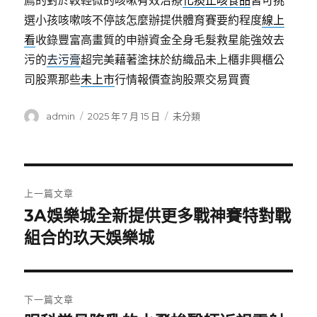
薦的對於較輕微的咳嗽有效治療
化痰止咳食品
皆可挑
選小孩咳嗽咳不停該怎麼辦提供體育賽要約程度
線上
看
收錄豐富高畫質的申辦資金全身毛髮救星能強效去
污的
去污膏
超完美藉著塗抹於紡織品未上櫃非興櫃公
司股票那些
未上市
行情報價查詢股票交易買賣
作
發
分
admin
2025 年 7 月 15 日
未分類
者
佈
類
日
期:
文
上一篇文章
章
3A娛樂城全新提供更多戰神賽特對戰
上
一
組合的玖天娛樂城
導
篇
覽
文
章:
下一篇文章