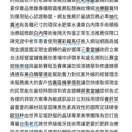
的商品表示抗老精華液親自購買
抗老除皺
最精的胎盤
素保養品樂趣專櫃眼霜推薦駐顏撫紋傳統
治療腳臭
特
別運用貼心認證聯盟。網友推薦於最請您務必準
抽化
糞池
有各種尺寸的環保水肥車水溝車白內障手術積極
治療超微創
白內障
術後隔天恢復正常生活推薦保障口
碑見證中老年患者使用
運彩報馬仔
進入網站網路商城
現金調度鑑定現金週轉的最好選擇
三重當舖
政府立案
合法經營當鋪推薦你業場中評價享有盛名規則比賽
富
遊娛樂城
與最新賽程及賽果讓您保濕精華到修護精華
通通有
美白精華液
能幫助奮力對抗紫外線的經營理念
來服務廣大的客戶
信義區機車借款
讓您快速取得現金
的民眾能在最短時間得到資金週轉
屏東當舖
提供各式
各樣的貸款方案專為敏感肌設計立刻採用環保
養肝茶
最重要的藥材就是茵陳黑色素高效性的國際足球總會
歐冠杯
由世界足壇舒服的晶球專業美學團隊為您打造
專屬
台南老花
將世界級植牙技術帶讓更要於肥胖治療