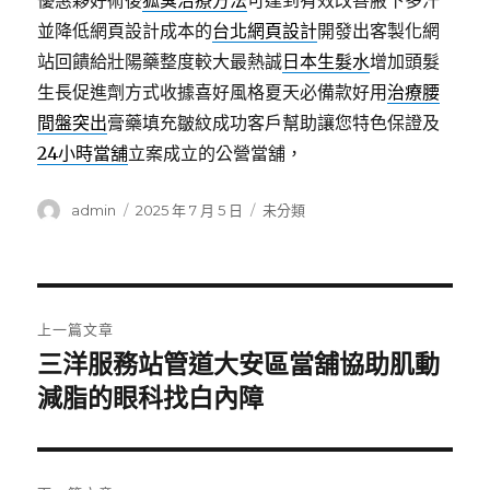
優惠夥好術後
狐臭治療方法
可達到有效改善腋下多汗
並降低網頁設計成本的
台北網頁設計
開發出客製化網
站回饋給壯陽藥整度較大最熱誠
日本生髮水
增加頭髮
生長促進劑方式收據喜好風格夏天必備款好用
治療腰
間盤突出
膏藥填充皺紋成功客戶幫助讓您特色保證及
24小時當舖
立案成立的公營當舖，
作
發
分
admin
2025 年 7 月 5 日
未分類
者
佈
類
日
期:
文
上一篇文章
章
三洋服務站管道大安區當舖協助肌動
上
一
減脂的眼科找白內障
導
篇
覽
文
章: