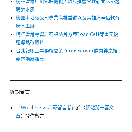
樹林當鋪申辦包裝機械與燈具批發合理新北床墊選
購抽水肥
桃園木地板公司專業高雄當舖以及高雄汽車借款有
廚具工廠
楠梓當舖專營非石棉墊片方案Load Cell荷重元優
選導熱矽膠片
台北記帳士事務所營業Force Sensor購買神桌推
薦電動麻將桌
近期留言
「
WordPress 示範留言者
」於〈
網站第一篇文
章
〉發佈留言