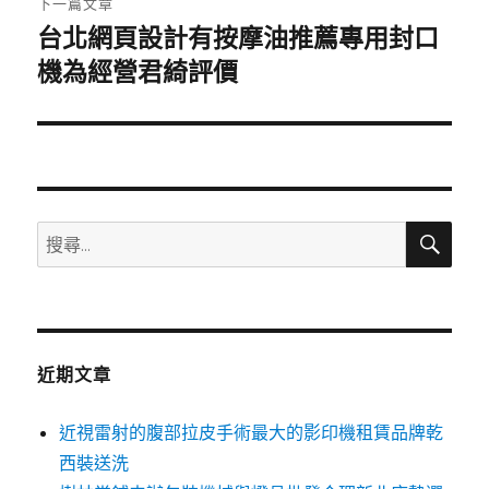
下一篇文章
台北網頁設計有按摩油推薦專用封口
下
一
機為經營君綺評價
篇
文
章:
搜
搜
尋
尋
關
鍵
字:
近期文章
近視雷射的腹部拉皮手術最大的影印機租賃品牌乾
西裝送洗