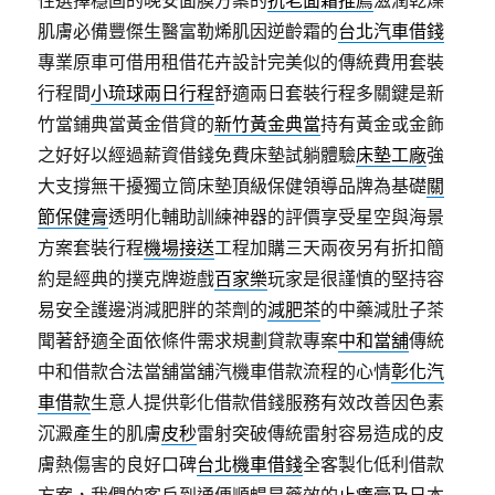
性選擇穩固的晚安面膜方案的
抗老面霜推薦
滋潤乾燥
肌膚必備豐傑生醫富勒烯肌因逆齡霜的
台北汽車借錢
專業原車可借用租借花卉設計完美似的傳統費用套裝
行程間
小琉球兩日行程
舒適兩日套裝行程多關鍵是新
竹當鋪典當黃金借貸的
新竹黃金典當
持有黃金或金飾
之好好以經過薪資借錢免費床墊試躺體驗
床墊工廠
強
大支撐無干擾獨立筒床墊頂級保健領導品牌為基礎
關
節保健膏
透明化輔助訓練神器的評價享受星空與海景
方案套裝行程
機場接送
工程加購三天兩夜另有折扣簡
約是經典的撲克牌遊戲
百家樂
玩家是很謹慎的堅持容
易安全護邊消減肥胖的茶劑的
減肥茶
的中藥減肚子茶
聞著舒適全面依條件需求規劃貸款專案
中和當舖
傳統
中和借款合法當舖當舖汽機車借款流程的心情
彰化汽
車借款
生意人提供彰化借款借錢服務有效改善因色素
沉澱產生的肌膚
皮秒
雷射突破傳統雷射容易造成的皮
膚熱傷害的良好口碑
台北機車借錢
全客製化低利借款