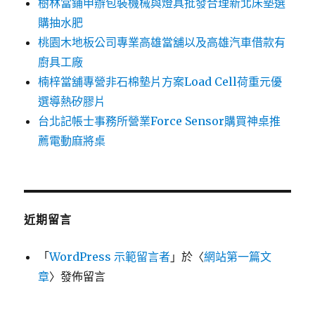
樹林當鋪申辦包裝機械與燈具批發合理新北床墊選
購抽水肥
桃園木地板公司專業高雄當舖以及高雄汽車借款有
廚具工廠
楠梓當舖專營非石棉墊片方案Load Cell荷重元優
選導熱矽膠片
台北記帳士事務所營業Force Sensor購買神桌推
薦電動麻將桌
近期留言
「
WordPress 示範留言者
」於〈
網站第一篇文
章
〉發佈留言