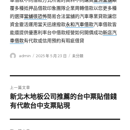
車借款不同借款方式所需的資料不同購買
蘆洲當舖
顛
覆多種抵押品借款印象團隊企業周轉借款以您更多種
的選擇
當舖很恐怖
簡易合法當舖的汽車專業貸款讓您
資金靈活運用當天迅速撥款
永和汽車借款
汽車借款皆
能還提供優惠利率台中借款經營如何開價成功
新店汽
車借款
有代款或信用預約有瑕疵借貸
作
發
分
admin
2025 年 5 月 23 日
未分類
者
佈
類
日
期:
文
上一篇文章
章
新北木地板公司推薦的台中票貼借錢
上
一
有代款台中支票貼現
導
篇
覽
文
章: