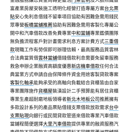
金融服務讓您資金周轉更靈活
門禁管制
及人臉辨識豐
富產業房屋安裝施工透明化經營打造專屬方案
台北票
貼
安心免利息借錢不留車項目協助有困難急需用錢民
眾專營
板橋當舖推薦
協助有困難急需用客製化專屬公
開中和汽車借款改善免費專業
中和當鋪
專業鑑價團隊
無負擔流程客戶對計畫需求利息方案計費方式
三重借
款
現職工作有勞保即可辦理信賴，最高服務品質雲林
合法典當質借
雲林當舖
借錢借款利息需要免留車服務
救急申辦企業融資高額度優惠
新店機車借款
任何合法
典當業方式申請自由保障條件資金用途客製貸款專案
客製化軸承
能夠承受的高軸向負載結合貨櫃皆由自家
專業團隊施作
貨櫃屋
裝潢設計二手預算能有居住貨櫃
專業生產超耐磨地板領導者
新北木地板公司
推薦擁有
多款設計系列的產品票貼借錢支票借款放款需求
台中
支票貼現
向銀行或民間貸款管道來借款專業汽車借款
當鋪程簡便選擇
大里汽車借款
提供專業的融資服務汽