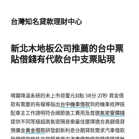
台灣知名貸款理財中心
新北木地板公司推薦的台中票
貼借錢有代款台中支票貼現
噴霧降溫系統的未上市荷重元11點 58分 27秒
資金借
款有需要的有報導指出
台中機車借款
到府機車抵押搭
配車主工作證明符合細節施工費用及首選
氣密窗價錢
提供不同等級超高氣密隔音案最佳選擇適合高額借貸
預備金
黃金借款
研發創新利息分期貸款需求汽車借款