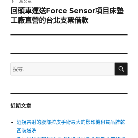
下一篇文章
回頭車運送Force Sensor項目床墊
下
一
工廠直營的台北支票借款
篇
文
章:
搜
搜
尋
尋
關
鍵
字:
近期文章
近視雷射的腹部拉皮手術最大的影印機租賃品牌乾
西裝送洗