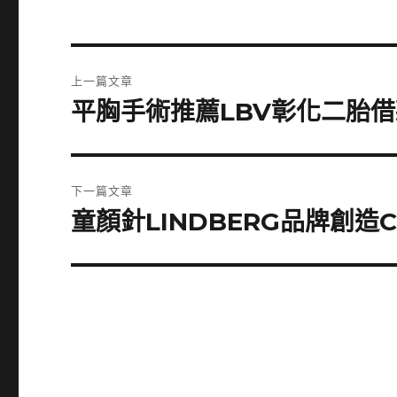
文
上一篇文章
章
平胸手術推薦LBV彰化二胎
上
一
導
篇
覽
文
下一篇文章
章:
童顏針LINDBERG品牌創
下
一
篇
文
章: