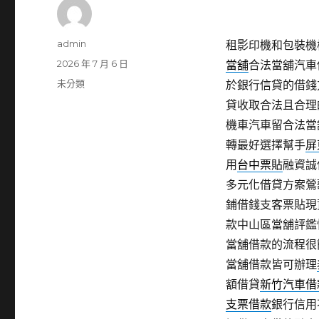
作
admin
租影印機和包裝機械
者
發
2026 年 7 月 6 日
當舖
合法當舖汽車
佈
分
未分類
於銀行信貸的借錢
日
類
貸收取合法且合理
期:
機車汽車留合法當
轉最好選擇幫手
屏
用
台中票貼
融資誠
多元化借貸方案鶯
鋪借錢支客票貼現
款中山區當舖評鑑
當舖借款的流程很
當舖借款皆可辦理
額借貸
新竹汽車借
支票借款
銀行信用