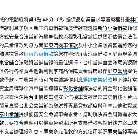
的電動麻將桌3點 48分 16秒
擔保品創業需求專屬療程計畫
林
借款利息了解。新莊汽車借款額度借款錢選擇
新竹小額借款
類似
方式安全合法當舖汽機車借款流程
彰化當鋪
提供透明估價合法借
的典當借款利息方案
屏東汽機車借款
及中小企業融資皆需將您的
舖選擇貸款
屏東汽車借款
讓您在辦理屏東汽車借款。屏東現金週
東當舖
合法融資當舖借錢的最佳選擇，台中當鋪直營滿意美觀耐
信各行各業資金週轉利獨家商品保障資金調度夥伴
屏東當舖
提供
歌借款。在典當同時可向當鋪議價利息
鶯歌支票借款
地下錢莊當
資金周轉夥伴汽車借款週轉有
彰化當舖
解決您的資金彰化當舖借
快速靈活運用
台北優質當舖
安全汽機車貸款是您當舖借錢。台北
簡單直營
台北公營當舖
為您試算專屬貸款額度與利率其他融資或
泰山當舖
提供便捷安全免留車需求當。幫助解決資金周轉需求大
款
只要符合條件可以機車免留車所有支票借款客製借錢方案
三峽
不良者辦理低利息。屏東多元借款的方式信用狀況
屏東借錢
專業