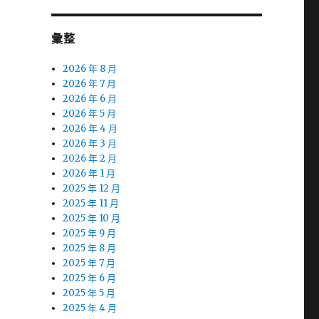
彙整
2026 年 8 月
2026 年 7 月
2026 年 6 月
2026 年 5 月
2026 年 4 月
2026 年 3 月
2026 年 2 月
2026 年 1 月
2025 年 12 月
2025 年 11 月
2025 年 10 月
2025 年 9 月
2025 年 8 月
2025 年 7 月
2025 年 6 月
2025 年 5 月
2025 年 4 月