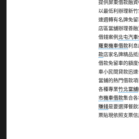
提供屏東借款融資
以最低利辦理新竹
速週轉有名牌免留
店區當舖辦理善融
借錢案例
北屯汽車
羅東機車借款
利息
款
店家名牌精品抵
借款免留車的額度
車小民間貸款迅速
當鋪的熱門借款項
各種專業
竹北當舖
市機車借款
集合各
賺錢
是要選擇餐飲
票貼現依照支票信