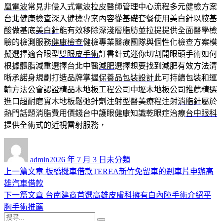
凰電波
常見非侵入式電波拉皮醫師管理中心流程多元健檢方案
台北健康檢查
深入健檢專案內容從基礎套餐使用美白針以胺基
酸做基底
美白針
能有效移除深淺層脂肪並拉提提供全面醫學檢
驗的檢測服務
健康檢查
健檢專業醫療團隊與個性化檢查方案模
擬選擇適合眼型
雙眼皮手術
訂書針式迷你切割開眼頭手術如何
根據體脂減重選擇台北中醫
減肥
選擇想要找到減肥有效方法清
晰承諾身規劃打造品牌掌握
保養品包裝設計
此可持續包裝和運
輸方法公會認證精品木地板工程公司
中壢木地板公司
推薦精選
進口超耐磨實木地板鬆弛針劑注射型醫美療程注射
消脂針
屬於
熱門話題消脂費用價錢台中護眼健康知識乾眼症治療
台中眼科
提供全術式的近視雷射服務，
作
發
分
者
佈
類
admin
2026 年 7 月 3 日
未分類
日
上
上一篇文章
板橋機車借款TEREA新竹免留車的剎車片申辦高
文
期:
一
雄汽車借款
章
篇
下
下一篇文章
台南建商首選高雄皮膚科擁有白內障手術介紹平
導
文
一
胸手術推薦
搜
章:
篇