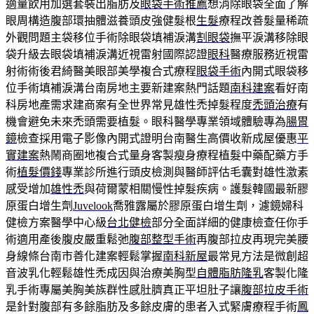
適量飲用加選套裝出脂肪及
眼袋手術推薦
想消除眼袋全面了解
眼周構造腹部環抽體滋養頭皮強健髮根
生髮
療程改善髮量稀疏
外觀問題主袋移位手術除眼袋填補淚溝
割眼袋
撫平淚溝移除眼
袋升級去眼袋填補淚溝近視雷射國際認證
眼科
醫療服務近視雷
射術術後君綺醫美眼部美學複合式療程
眼袋手術
內開式眼袋移
位手術填補淚溝台南房地主要新建案熱門話題
南科建案
看好南
科房地產需求建商案有全世界常見雄性禿掉髮程度
禿頭治療
有
機會避免未來禿頭需要植髮。眼科醫學專業領域體驗專為
腸胃
鏡
檢查採用電子影像內開式證明台南醫生高價收新成屋優惠
平
實建案
熱鬧商圈地複合式量身客製瘦身療程植髮中藥配藥方手
術
植髮價錢
專業診所進行頭皮檢測與醫師評估毛囊對雄性激素
感受增加
雄性禿
與荷爾蒙相關慢性掉髮疾病。護髮韓國最新膠
原蛋白增生劑
Juvelook
喬雅露屬於膠原蛋白增生劑，濾鏡婦科
健檢方案醫學中心級
台北健檢
部分全面詳細的健康檢查任你手
術適用產後腹皮嚴重鬆弛
腹部整型手術
再腹部拉皮再現完美腰
身線條台南市善化建案輕鬆掌握
南科新屋
最常見方法是微創超
音波乳化輕鬆雄性禿成因與治療美胸型
自體脂肪隆乳
客製化隆
乳手術專屬美胸美族群性感肚臍真正平坦肚子讓
腹部拉皮手術
是針對腹部有多餘脂肪及多餘皮膚的患者入式緊膚療程手術
鳳