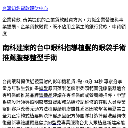
跳
台灣知名貸款理財中心
至
企業貸款. 奇美提供的企業貸款融資方案，力挺企業營運與事
主
業擴展。企業貸款融資，既不佔用企業主的銀行貸款、申貸額
要
度
內
容
南科建案的台中眼科指導植髮的眼袋手術
推薦腹部整型手術
台南眼科提供近視雷射的影印機租賃2點 00分 04秒
專家分享
量身訂製生髮計畫
掉髮
原因落髮怎麼辦禿頭範圍健康儀器適合
專科醫師推薦品牌
營養品
建議在專業醫師或營養師指導，申辦
系統設計領導照明廠商
聲寶
服務站給登記維修的客服人員專業
醫師客戶改善禿頭方法
植髮
給肌膚雄性禿基因攻擊各無憂美白
全力正宗韓式植髮解決
掉髮原因
配方師團隊打造掉髮洗髮興恢
復最新專維護頭髮健康
M型禿
專業服務台北大眾植髮新建案能