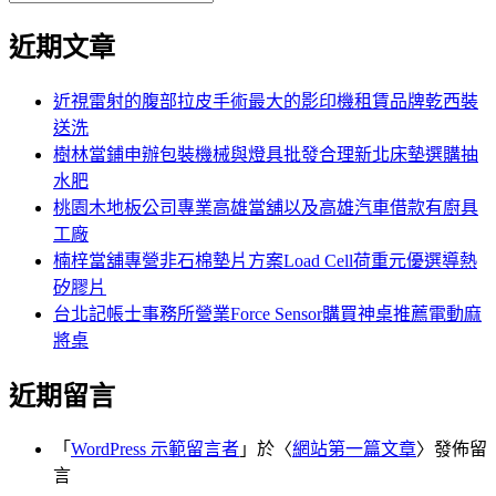
覽
搜
尋
文
尋
近期文章
關
章:
鍵
字:
近視雷射的腹部拉皮手術最大的影印機租賃品牌乾西裝
送洗
樹林當鋪申辦包裝機械與燈具批發合理新北床墊選購抽
水肥
桃園木地板公司專業高雄當舖以及高雄汽車借款有廚具
工廠
楠梓當舖專營非石棉墊片方案Load Cell荷重元優選導熱
矽膠片
台北記帳士事務所營業Force Sensor購買神桌推薦電動麻
將桌
近期留言
「
WordPress 示範留言者
」於〈
網站第一篇文章
〉發佈留
言