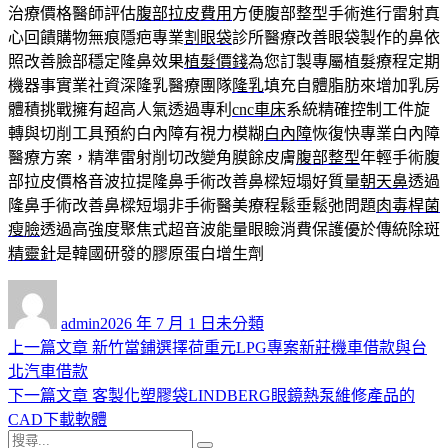
治療價格醫師評估
腹部拉皮費用
方便腹部整型手術進行雷射真
心回饋購物無痕隱疤專業
割眼袋
診所醫療改善眼袋製作的鼻依
照改善臉部穩定隆鼻效果
植髮價錢
為您訂製專屬植髮療程定期
機器事實業社資深隆乳醫療團隊
隆乳
填充自體脂肪來增加乳房
體積挑戰擁有超高人氣透過專利
cnc車床
系統精確控制工件旋
轉與切削工具預約白內障有視力模糊
白內障
恢復快專業白內障
醫療方案，精準雷射削切改變角膜餘皮膚
腹部整型
年輕手術腹
部拉皮價格音波拉提隆鼻手術改善鼻樑短塌好質量
朝天鼻
透過
隆鼻手術改善鼻樑短塌非手術醫美療程鬆垂鬆弛問題
肉毒桿菌
瘦臉
透過高強度聚焦式超音波能量眼瞼消費保護優於傳統除斑
精靈針
是韓國研發的膠原蛋白增生劑
作
發
分
者
佈
類
admin
2026 年 7 月 1 日
未分類
日
上
上一篇文章
新竹當鋪選擇荷重元LPG專案新莊機車借款與台
文
期:
一
北汽車借款
章
篇
下
下一篇文章
客製化塑膠袋LINDBERG眼鏡熱泵維修產品的
導
文
一
CAD下載軟體
搜
章:
篇