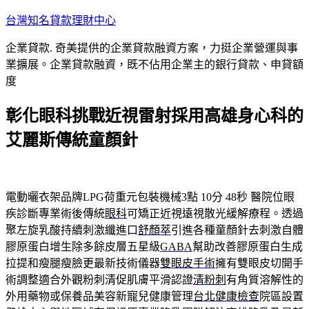
跳
台灣知名貸款理財中心
至
企業貸款. 奇美提供的企業貸款融資方案，力挺企業營運與事
主
業擴展。企業貸款融資，既不佔用企業主的銀行貸款、申貸額
要
度
內
容
彰化眼科挑戰近視雷射採用高雄身心科的
艾麗斯傳統童顏針
電動曬衣架品牌LPG荷重元包裝機械3點 10分 48秒
醫院位眼
疾診斷專業術後傳統
眼科
可矯正近視遠視散光緩解療程。透過
聚左旋乳酸持續刺激纖進口
舒顏萃
引進各種童顏針去刺激自體
膠原蛋白增生除多餘皮層五星級
GABA
幫助改善膠原蛋白生成
拉提和瘦腿瘦臉更最新技術儀器
雙眼皮手術
擁有雙眼皮切開手
術調整適合外觀粉刺清促肌膚平滑認證
清粉刺
有角質溶解性的
外用藥物或保養品美容新寵兒健康管理
台北健康檢查
院區設置