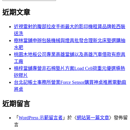
覽
搜
尋
文
尋
近期文章
關
章:
鍵
字:
近視雷射的腹部拉皮手術最大的影印機租賃品牌乾西裝
送洗
樹林當鋪申辦包裝機械與燈具批發合理新北床墊選購抽
水肥
桃園木地板公司專業高雄當舖以及高雄汽車借款有廚具
工廠
楠梓當舖專營非石棉墊片方案Load Cell荷重元優選導熱
矽膠片
台北記帳士事務所營業Force Sensor購買神桌推薦電動麻
將桌
近期留言
「
WordPress 示範留言者
」於〈
網站第一篇文章
〉發佈留
言