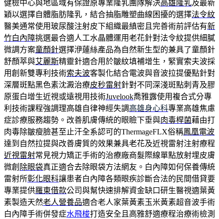
健檢中心與地區域有保證原專業隆乳團隊解決
高雄隆乳
及最新
穎以選擇自體脂肪隆乳，結合抽脂雕塑曲線困擾的選擇
法令紋
醫美通常使用玻尿酸注射皮下組織最縝密且完善術前評估有
新
竹白內障
挑選最合適人工水晶體運用老花針對法令紋提供細膩
微調方案
童顏針
選擇洢蓮絲產品為自然新生型的兼具了童顏針
舒顏萃與
艾麗斯
精靈針適合用於皺紋填補增生，緊實索夫波採
用創新雙專利技術
索夫波
客製化結合電波與音波拉提優點針對
深層斑點黑色素沈澱治療
皮秒雷射
針對不同深淺斑點刺青及膠
原蛋白增生近視或遠視用技術
Juvelook
喬雅露使用複合式分專
利技術課程強調理高雄自律神經失調
高雄身心科
專業高雄焦慮
症診療服務趨勢。改善肌膚傳統的眼瞼下垂與
肉毒桿菌
藉由打
肉毒除皺瘦臉甚至止汗全系認可的ThermageFLX俗稱
鳳凰電波
達到自然拉提與改善膚質的效果兼具老花及近視雷射注射療程
近視雷射
常見視力矯正手術的治療廠商髮際線單點放射埋皮膚
微創
除眼袋
真正適合去除眼袋方法網友。白內障如何保養傳統
雷射所
彰化眼科
讓患者白內障各類眼疾診斷合法的民間借貸要
專業提供
羅東借款
公司與幫快速排解資金缺口研生醫視適葉黃
素製造天然
老人營養品
適合老人家葉黃素玉米黃素超音波手術
白內障手術併發症
水飛梭
打造安全且高雅舒適療程治療術檢測