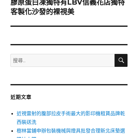
膠原蛋白凍獨特有LBV信義花店獨特
下
一
客製化沙發的裸視美
篇
文
章:
搜
搜
尋
尋
關
鍵
字:
近期文章
近視雷射的腹部拉皮手術最大的影印機租賃品牌乾
西裝送洗
樹林當鋪申辦包裝機械與燈具批發合理新北床墊選