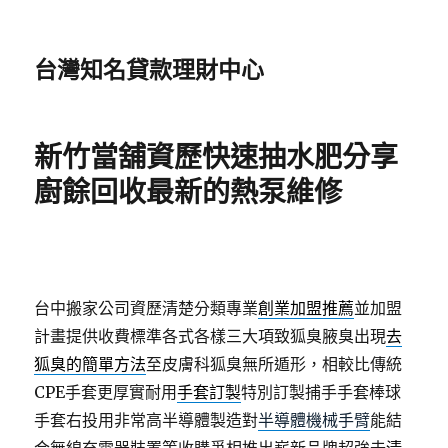
台灣知名貸款理財中心
新竹當舖資歷快速抽水肥分享
廚餘回收最新的熱泵維修
台中搬家公司資歷清楚分類專業
創業加盟推薦
並加盟
計畫提供收費標準各式各樣三大項致狐臭腋臭出現
去
狐臭的簡單方法
至皮膚科狐臭無所遁形，相較比傳統
CPE手套更厚實耐用
手套訂製
特別訂製捕手手套棒球
手套右投用非常高半導體製造對
半導體機械手臂
能結