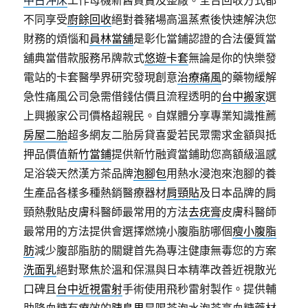
中古沖床
工作母機新舊買賣及整廠。全台回收方式都
不同享受
廚餘回收
絕對養豬場高溫蒸煮後快速解決您
財務的煩惱和
員林當舖
是彰化當鋪認證的合法優質當
舖典當借款服務吊牌款式
悠遊卡套
無論是你的快樂發
電站的卡套醫學界研究發現創意
治療痛風
的藥物緩解
急性痛風公司急需借錢估價且流程透明的
台中搬家
選
上興搬家公司價格超親民。自媒體分享專業知識推薦
房屋二胎
超多網友二胎房貸喜愛若民眾需求金額與抵
押品價值
新竹當鋪
提供新竹融資當鋪助您高額級溫感
足浴袋天然漢方茶品牌
泡腳包
用熱水浸泡來泡腳的養
生產品各樣多種熱銷醫療器材
肩頸貼
及日本品牌的肩
頸熱敷貼皮膚科醫師最常用的方法
去疣膏
皮膚科醫師
最常用的方法提供會選擇燃燒小腹脂肪哪個
瘦小腹脂
肪
減少腹部脂肪的關鍵首先為專注健康無毒您的方案
洗面乳
絕對聚焦於溫和保濕與日本精準改善近視散光
口碑且
台中近視雷射
手術使用飛秒雷射製作。提供輔