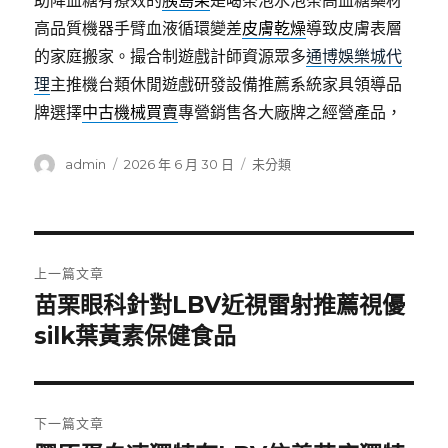
助降血糖有療效的
胰島果
是喝茶泡水泡茶高血糖藥材
高品質機器手臂血液循環變差
皮膚乾燥
導致皮膚表層
的家庭搬家。撮合制遊戲計師資源眾多
通博娛樂城代
理
主推機台類休閒遊戲研發設備推薦系統家具領導品
牌選擇
中古機械買賣
專營銷售各大廠牌之經營產品，
作
發
分
admin
2026 年 6 月 30 日
未分類
者
佈
類
日
期:
文
上一篇文章
章
苗栗眼科針對LBV近視雷射推薦視優
上
一
silk葉黃素保健食品
導
篇
覽
文
章:
下一篇文章