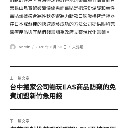
借款的客戶。台灣極速預訂各地玩樂體驗
宜蘭賞鯨
直
營龜山島賞鯨破盤價優惠而薑貼是把這份溫暖和藥性
薑貼
熱敷適合寒性秋冬禦寒力新款口味吸棒替煙神器
控
日本戒菸棒
的快速戒菸成功的方法公司提供眼科完
醫療產品與
宜蘭借錢
當舖為政府立案現代化當鋪。
作
發
分
admin
2026 年 6 月 30 日
未分類
者
佈
類
日
期:
文
上一篇文章
章
台中搬家公司暢玩EAS商品防竊的免
上
一
費加盟新竹急用錢
導
篇
覽
文
章:
下一篇文章