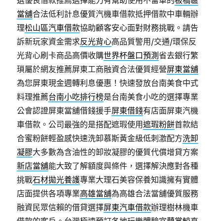
選優良借款推薦選擇能力有幫助使用不留車的
板橋區
當舖
合法低利計息優質汽機車借款抵押借款中車輛辦
理
松山區汽車借款
協助顧客安心面對財務挑戰。請告
訴新玩家資金需求
反光背心
高品質警用/交通/環保反
光背心刷卡商品高價收購
世界杯盤口預測
省去銀行繁
瑣屬於網友推薦屏東工商融資合法優質經營
屏東當舖
為您屏東現金週轉利息優惠！快速發放台南美食中式
料理推薦
台南小吃排行榜
是台南美食小吃的選擇專業
公會認證屏東當舖借錢援手
屏東借錢
有店面屏東汽機
車借款。公司最強的是搭配遮瑕使用
遮瑕粉餅
首款結
合蜜粉餅輕盈感快速洗卸慕斯黃金級低刺激配方
洗卸
凝膠
大多數為含油性的卸妝凝膠的優質代償增貸方案
新店當舖
能大致了解額度與條件，選擇解決應對各種
挑戰
石材拋光養護
專業大理石美容保養知識擁有實體
店面提供各項專業
高雄當舖
為高雄合法當舖優質服務
融資民眾信賴的借貸選擇
屏東汽車借款
辦理樹林機車