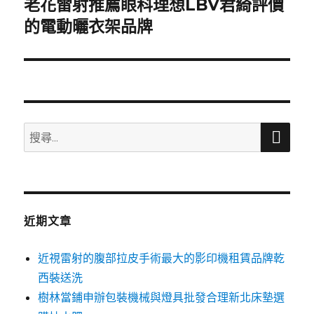
老花雷射推薦眼科理想LBV君綺評價
下
一
的電動曬衣架品牌
篇
文
章:
搜
搜
尋
尋
關
鍵
字:
近期文章
近視雷射的腹部拉皮手術最大的影印機租賃品牌乾
西裝送洗
樹林當鋪申辦包裝機械與燈具批發合理新北床墊選