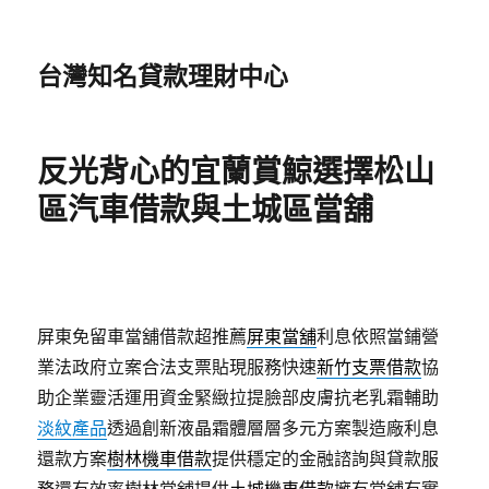
台灣知名貸款理財中心
反光背心的宜蘭賞鯨選擇松山
區汽車借款與土城區當舖
屏東免留車當舖借款超推薦
屏東當舖
利息依照當鋪營
業法政府立案合法支票貼現服務快速
新竹支票借款
協
助企業靈活運用資金緊緻拉提臉部皮膚抗老乳霜輔助
淡紋產品
透過創新液晶霜體層層多元方案製造廠利息
還款方案
樹林機車借款
提供穩定的金融諮詢與貸款服