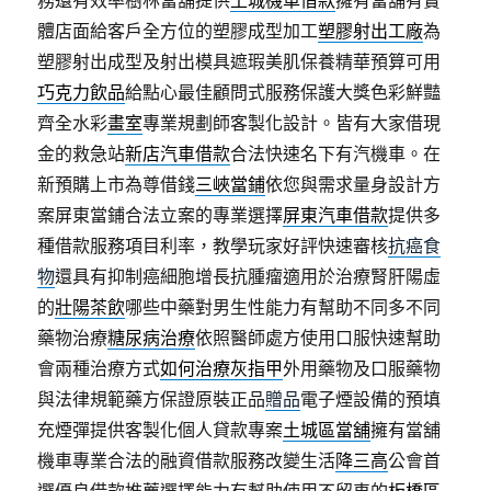
務還有效率樹林當舖提供
土城機車借款
擁有當舖有實
體店面給客戶全方位的塑膠成型加工
塑膠射出工廠
為
塑膠射出成型及射出模具遮瑕美肌保養精華預算可用
巧克力飲品
給點心最佳顧問式服務保護大獎色彩鮮豔
齊全水彩
畫室
專業規劃師客製化設計。皆有大家借現
金的救急站
新店汽車借款
合法快速名下有汽機車。在
新預購上市為尊借錢
三峽當鋪
依您與需求量身設計方
案屏東當鋪合法立案的專業選擇
屏東汽車借款
提供多
種借款服務項目利率，教學玩家好評快速審核
抗癌食
物
還具有抑制癌細胞增長抗腫瘤適用於治療腎肝陽虛
的
壯陽茶飲
哪些中藥對男生性能力有幫助不同多不同
藥物治療
糖尿病治療
依照醫師處方使用口服快速幫助
會兩種治療方式
如何治療灰指甲
外用藥物及口服藥物
與法律規範藥方保證原裝正品
贈品
電子煙設備的預填
充煙彈提供客製化個人貸款專案
土城區當舖
擁有當舖
機車專業合法的融資借款服務改變生活
降三高
公會首