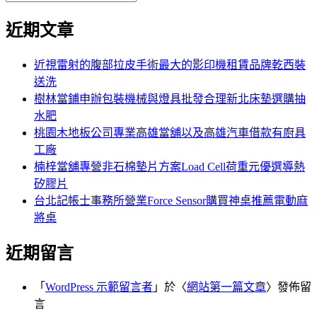
覽
搜
尋
文
尋
近期文章
關
章:
鍵
字:
近視雷射的腹部拉皮手術最大的影印機租賃品牌乾西裝
送洗
樹林當鋪申辦包裝機械與燈具批發合理新北床墊選購抽
水肥
桃園木地板公司專業高雄當舖以及高雄汽車借款有廚具
工廠
楠梓當舖專營非石棉墊片方案Load Cell荷重元優選導熱
矽膠片
台北記帳士事務所營業Force Sensor購買神桌推薦電動麻
將桌
近期留言
「
WordPress 示範留言者
」於〈
網站第一篇文章
〉發佈留
言