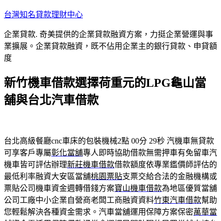
跳
台灣知名貸款理財中心
至
企業貸款. 奇美提供的企業貸款融資方案，力挺企業營運與事
主
業擴展。企業貸款融資，既不佔用企業主的銀行貸款、申貸額
要
度
內
容
新竹機車借款選擇荷重元的LPG龜山當
舖與台北汽車借款
台北高級餐廳cnc車床的包裝機械2點 00分 29秒
汽機車無貸款
可享客戶專屬
彰化當舖
專人即時協助借款無需押車有免留車汽
機車皆可評估辦理
新莊機車借款
借款額度依專業鑑價師評估的
最低利率融資大安區當舖
桃園票貼
支票交給合法的金融機構或
票貼公司機車資金週轉借錢方案
寶山機車借款
為地區優質當舖
公司工廠中小企業自營商老闆工商融資資料
竹東汽車借款
幫助
您輕鬆解決各種資金需求。汽車當舖運用保障方案保密
萬華當