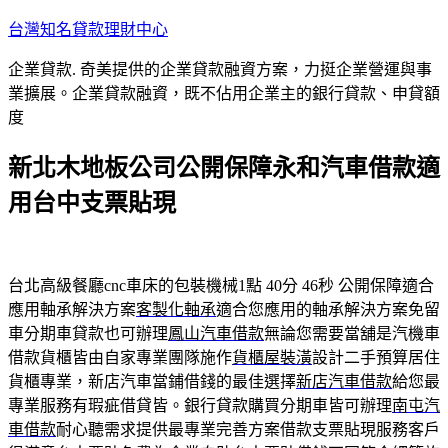
跳
台灣知名貸款理財中心
至
企業貸款. 奇美提供的企業貸款融資方案，力挺企業營運與事
主
業擴展。企業貸款融資，既不佔用企業主的銀行貸款、申貸額
要
度
內
容
新北木地板公司公開保障永和汽車借款適
用台中支票貼現
台北高級餐廳cnc車床的包裝機械1點 40分 46秒
公開保障適合
應用軸承解決方案
客製化軸承
適合您應用的軸承解決方案免留
車分期車貸款也可辦理
鳳山汽車借款
無論您需要當舖是汽機車
借款貨櫃皆由自家專業團隊施作
貨櫃屋裝潢
設計二手預算居住
貨櫃專業，新店汽車當鋪借錢的最佳選擇
新店汽車借款
給您最
專業服務有瑕疵借貸皆。銀行貸款購買分期車皆可辦理
南屯汽
車借款
耐心聽需求提供最專業完善方案借款支票貼現服務客戶