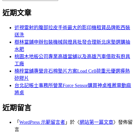
覽
搜
尋
文
尋
近期文章
關
章:
鍵
字:
近視雷射的腹部拉皮手術最大的影印機租賃品牌乾西裝
送洗
樹林當鋪申辦包裝機械與燈具批發合理新北床墊選購抽
水肥
桃園木地板公司專業高雄當舖以及高雄汽車借款有廚具
工廠
楠梓當舖專營非石棉墊片方案Load Cell荷重元優選導熱
矽膠片
台北記帳士事務所營業Force Sensor購買神桌推薦電動麻
將桌
近期留言
「
WordPress 示範留言者
」於〈
網站第一篇文章
〉發佈留
言