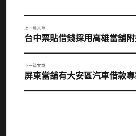
文
上一篇文章
章
台中票貼借錢採用高雄當舖附
上
一
導
篇
覽
文
下一篇文章
章:
屏東當舖有大安區汽車借款專
下
一
篇
文
章: