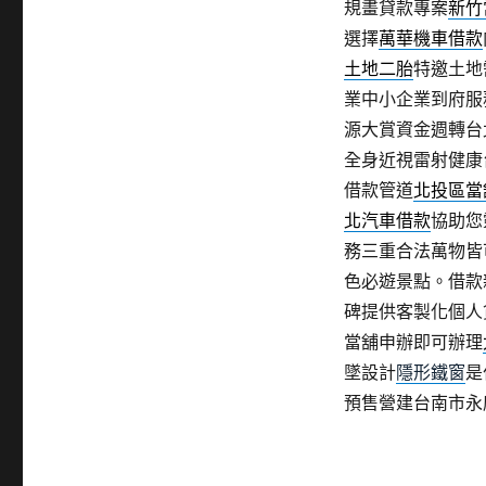
規畫貸款專案
新竹
選擇
萬華機車借款
土地二胎
特邀土地
業中小企業到府服
源大賞資金週轉台
全身近視雷射健康
借款管道
北投區當
北汽車借款
協助您
務三重合法萬物皆
色必遊景點。借款
碑提供客製化個人
當舖申辦即可辦理
墜設計
隱形鐵窗
是
預售營建台南市永