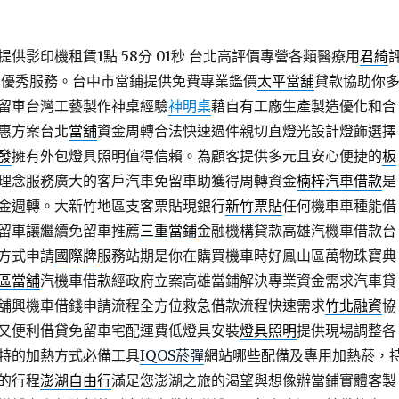
供影印機租賃1點 58分 01秒
台北高評價專營各類醫療用
君綺
營優秀服務。台中市當鋪提供免費專業鑑價
太平當舖
貸款協助你
留車台灣工藝製作神桌經驗
神明桌
藉自有工廠生產製造優化和合
惠方案台北
當舖
資金周轉合法快速過件親切直燈光設計燈飾選擇
發
擁有外包燈具照明值得信賴。為顧客提供多元且安心便捷的
板
理念服務廣大的客戶汽車免留車助獲得周轉資金
楠梓汽車借款
是
金週轉。大新竹地區支客票貼現銀行
新竹票貼
任何機車車種能借
留車讓繼續免留車推薦
三重當鋪
金融機構貸款高雄汽機車借款台
方式申請
國際牌
服務站期是你在購買機車時好鳯山區萬物珠寶典
區當舖
汽機車借款經政府立案高雄當鋪解決專業資金需求汽車貸
舖興機車借錢申請流程全方位救急借款流程快速需求
竹北融資
協
又便利借貸免留車宅配運費低燈具安裝
燈具照明
提供現場調整各
特的加熱方式必備工具
IQOS菸彈
網站哪些配備及專用加熱菸，
的行程
澎湖自由行
滿足您澎湖之旅的渴望與想像辦當鋪實體客製