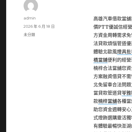
作
admin
高雄汽車借款當舖提
者
發
2026 年 6 月 18 日
價PTT優誠信經
佈
分
未分類
方資金周轉需求免
日
類
法貸款煩惱管道優
期:
體驗北歐風
燈具批
橋當鋪
便利的經營
楠梓合法當舖您資
方案融資借貸不需
北免留車合法問題
當貸款管道貸
苓雅
款
楠梓當舖
各種當
助您資金週轉安心
式燈飾選購靈活獨
有體驗最暢快澎湖