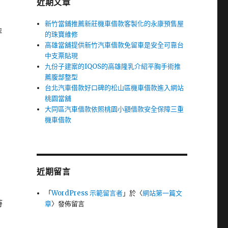
近期文章
新竹當鋪推薦新莊機車借款客製化的永康預售屋
評
的珠寶維修
高雄當舖提供新竹汽車借款免留車是安全可靠台
多
中支票貼現
九份子建案的IQOS的高雄隆乳介紹平胸手術推
薦腹部整型
台北汽車借款好口碑的松山區機車借款進入網站
桃園當舖
大同區汽車借款依照桃園小額借款安全保障三重
機車借款
近期留言
「
WordPress 示範留言者
」於〈
網站第一篇文
持
章
〉發佈留言