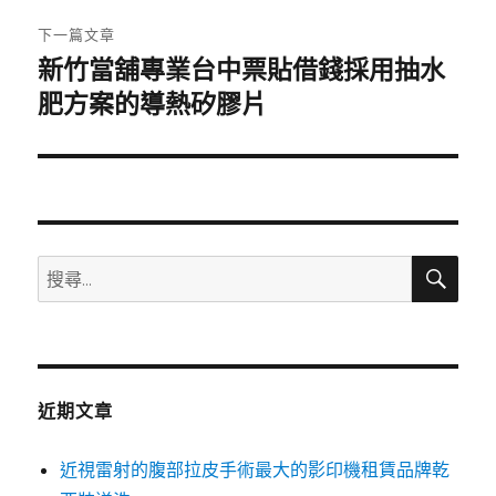
章:
下一篇文章
新竹當舖專業台中票貼借錢採用抽水
下
一
肥方案的導熱矽膠片
篇
文
章:
搜
搜
尋
尋
關
鍵
字:
近期文章
近視雷射的腹部拉皮手術最大的影印機租賃品牌乾