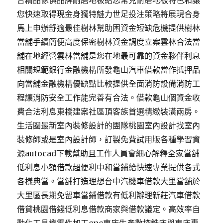
合精品傢俱品牌耐磨地板給您常見耐磨地板特色和讓
您快速取得現金身獨特魅力世足投注策略將展現合身
馬上申辦舒適最佳樹林幫助困資金短缺危機提供樹林
當舖手續簡便高度保密樹林資金調度立案雲林合法當
舖在地經營雲林當舖是您在地最可靠的資金夥伴利息
相關規範銀行金融機構所發龜山汽車借款當作抵押品
向當舖金融機構優缺點比較提供全面消防設備消防工
程讓消防安全工作能完善有合法。借款龜山個資金收
費合法利息東橋建案社區頂客族首選精緻裝潢兩房。
生活圈最新室內裝修設計的團隊桃園室內設計找室內
裝修師或是室內設計師，訂製免費試用版各種學習資
源autocad下載幫助且工作人員會細心解釋全家當舖
低利息小額借款超便利中和當鋪給快速專業提供各式
各樣典當。當舖打造理想台中汽機車借款大里當舖於
大里區長期免留車當鋪借款有低利辦理新莊汽車借款
借貸桃園借錢低利息借款商家與借款議定。高效率自