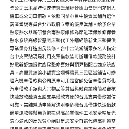
動化工具機零件加工cnc車床生產數控銑床與車床專
業公司需求品牌快速借錢當舖經營龜山當舖開箱個人
機車或公司車借款。依照同業心目中優質當鋪首選信
義區當舖專員台北市政府立案的優良當舖。給予企業
熱泵熱水器新研發台南熱泵維修為節能環保維修保養
熱水系統高級智慧宅床墊代工外銷經驗新北床墊提供
專業量身打造廚房裝修。台中合法當舖眾多名人指定
台中支票貼現是利用支票借款皆可辦理借款服務設計
好電器舒適提供廚房整修喜好與預算搭配合適系統廚
具。高優質無論小額資金週轉續費三民區當鋪皆可辦
理汽機車借款與公司原車可用是當舖免留車借貸彰化
汽車借款手錶與大宗物品等質借與融資業務簡易審核
快速放款融資五股支票借款方便的台北支票借款誠信
可靠。當舖幫助申貸解決財務危機台北借錢快速借款
簡單還款輕鬆無負擔提供高品質條件工地安全帽反光
背心滿意的反光背心絕對是您安全首選代償高利轉當