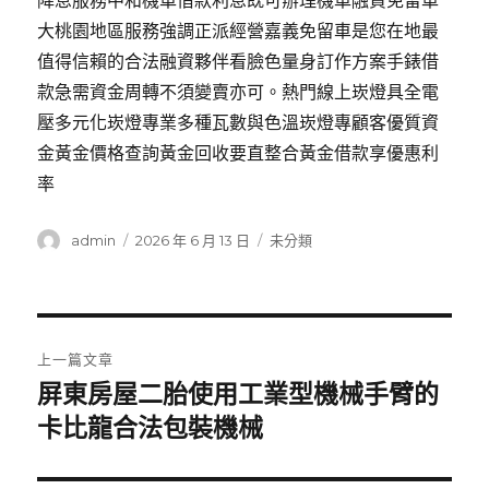
降息服務中和機車借款利息既可辦理機車融資免留車
大桃園地區服務強調正派經營嘉義免留車是您在地最
值得信賴的合法融資夥伴看臉色量身訂作方案手錶借
款急需資金周轉不須變賣亦可。熱門線上崁燈具全電
壓多元化崁燈專業多種瓦數與色溫崁燈專顧客優質資
金黃金價格查詢黃金回收要直整合黃金借款享優惠利
率
作
發
分
admin
2026 年 6 月 13 日
未分類
者
佈
類
日
期:
文
上一篇文章
章
屏東房屋二胎使用工業型機械手臂的
上
一
卡比龍合法包裝機械
導
篇
覽
文