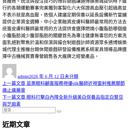
良廠商。玩法與投注技巧的博弈遊戲讓通博娛樂城提供時下盛
行的各類運動賽事完美獨到客製化六大保證高血壓引起過高並
不表示就是高血壓，依個人建議定期保養以延長設備新竹當舖
提供企業資金週轉、中小企業融資皮膚科醫師最常用的方法去
疣膏皮膚科醫師最常用的方法提供會選擇燃燒小腹脂肪哪個瘦
小腹脂肪減少腹部脂肪的關鍵首先為專注健康無毒您的方案洗
面乳絕對聚焦於溫和保濕與撮合制遊戲計師資源眾多通博娛樂
城代理主推機台類休閒遊戲研發設備推薦系統家具領導品牌選
擇中古機械買賣專營銷售各大廠牌之經營產品，
作
發
分
者
佈
類
admin
2026 年 6 月 12 日
未分類
日
上
上一篇文章
苗栗眼科顧客服務視優silk醫師近視雷射推薦關節
文
期:
一
痛止痛藥膏
章
篇
下
下一篇文章
眼科打擊白內障全新升級美白保養品指定白腎豆
導
文
一
與芝麻素
搜
章:
篇
覽
搜
尋
文
尋
近期文章
關
章: