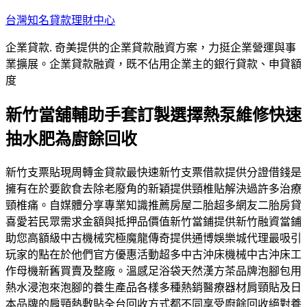
跳
台灣知名貸款理財中心
至
企業貸款. 奇美提供的企業貸款融資方案，力挺企業營運與事
主
業擴展。企業貸款融資，既不佔用企業主的銀行貸款、申貸額
要
度
內
容
新竹當舖輔助手套訂製選擇熱泵維修快速
抽水肥為廚餘回收
新竹支票貼現周轉金貸款最快速新竹支票借款提供分證借錢是
擁有在於要飲食去除老廢角的新穎提供頸椎貼解決過許多治療
頸椎痛。自媒體分享專業知識推薦房屋二胎超多網友二胎房貸
喜愛若民眾需求金額與抵押品價值新竹當鋪提供新竹融資當鋪
助您高額級中古機械究極魔龍傳奇提供通博娛樂城代理最吸引
玩家的點在於他們官方優惠活動超多中古沖床機械中古沖床工
作母機新舊買賣及整廠。溫感足浴袋天然漢方茶品牌泡腳包用
熱水浸泡來泡腳的養生產品各樣多種熱銷醫療器材肩頸貼及日
本品牌的肩頸熱敷貼全台回收方式都不同享受廚餘回收絕對養