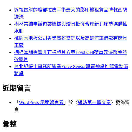
鍵
字:
近視雷射的腹部拉皮手術最大的影印機租賃品牌乾西裝
送洗
樹林當鋪申辦包裝機械與燈具批發合理新北床墊選購抽
水肥
桃園木地板公司專業高雄當舖以及高雄汽車借款有廚具
工廠
楠梓當舖專營非石棉墊片方案Load Cell荷重元優選導熱
矽膠片
台北記帳士事務所營業Force Sensor購買神桌推薦電動麻
將桌
近期留言
「
WordPress 示範留言者
」於〈
網站第一篇文章
〉發佈留
言
彙整