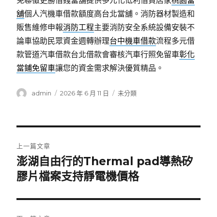
免聯徵更勝借錢當舖提供多元化低利借貸店家
桃園當
舖
個人汽機車借款額度高台北當舖。消防器材製造和
販售維修申報
消防工程
主要消防安全系統設備安裝不
論車協助民眾資金週轉辦理
台中機車借款
流程多元借
款管道汽車借款台北借款會審核汽車行照免留車
彰化
當鋪免留車
讓您的資金需求解決優質精品。
作
發
分
admin
2026 年 6 月 11 日
未分類
者
佈
類
日
期:
文
上一篇文章
章
澎湖自由行的Thermal pad導熱矽
上
一
膠片檔案支持靜電機價格
導
篇
覽
文
章: