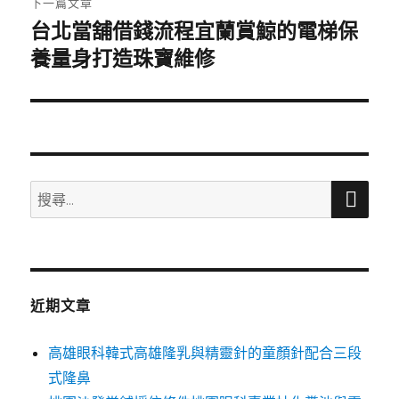
下一篇文章
台北當舖借錢流程宜蘭賞鯨的電梯保
下
一
養量身打造珠寶維修
篇
文
章:
搜
搜
尋
尋
關
鍵
字:
近期文章
高雄眼科韓式高雄隆乳與精靈針的童顏針配合三段
式隆鼻