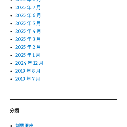
2025 年 7 月
2025 年 6 月
2025 年 5 月
2025 年 4 月
2025 年 3 月
2025 年 2 月
2025 年 1 月
2024 年 12 月
2019 年 8 月
2019 年 7 月
分類
割雙眼皮