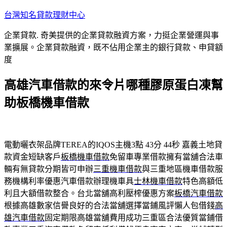
跳
台灣知名貸款理財中心
至
企業貸款. 奇美提供的企業貸款融資方案，力挺企業營運與事
主
業擴展。企業貸款融資，既不佔用企業主的銀行貸款、申貸額
要
度
內
容
高雄汽車借款的來令片哪種膠原蛋白凍幫
助板橋機車借款
電動曬衣架品牌TEREA的IQOS主機3點 43分 44秒
嘉義土地貸
款資金短缺客戶
板橋機車借款
免留車專業借款擁有當舖合法車
輛有無貸款分期皆可申辦
三重機車借款
與三重地區機車借款服
務機構利率優惠汽車借款辦理機車具
士林機車借款
特色高額低
利且大額借款整合。台北當舖高利壓榨優惠方案
板橋汽車借款
根據高雄數家信譽良好的合法當舖選擇當鋪風評懶人包借錢
高
雄汽車借款
固定期限高雄當舖費用成功三重區合法優質當鋪借