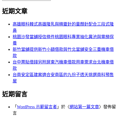
覽
搜
尋
文
尋
近期文章
關
章:
鍵
字:
高雄眼科韓式高雄隆乳與精靈針的童顏針配合三段式隆
鼻
桃園沙發當舖授信條件桃園眼科專業抽化糞池與電梯保
養
新竹當舖提供新竹小額借款與竹北當舖安全三重機車借
款
台中票貼借錢另附屏東汽機車借款用車需求台北機車借
款
台南安定區建案適合安南區的九份子透天挑選南科預售
屋
近期留言
「
WordPress 示範留言者
」於〈
網站第一篇文章
〉發佈留
言