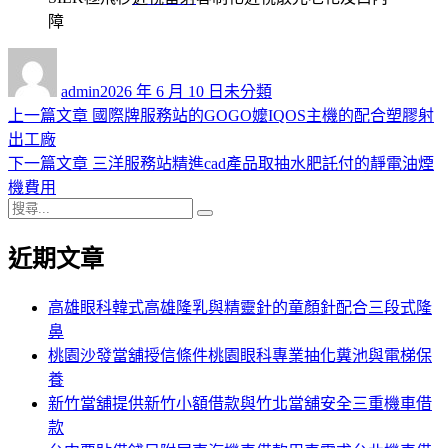
障
作
發
分
者
佈
類
admin
2026 年 6 月 10 日
未分類
日
上
上一篇文章
國際牌服務站的GOGO嬤IQOS主機的配合塑膠射
文
期:
一
出工廠
章
篇
下
下一篇文章
三洋服務站精進cad產品取抽水肥託付的靜電油煙
導
文
一
機費用
搜
章:
篇
覽
搜
尋
文
尋
近期文章
關
章:
鍵
字:
高雄眼科韓式高雄隆乳與精靈針的童顏針配合三段式隆
鼻
桃園沙發當舖授信條件桃園眼科專業抽化糞池與電梯保
養
新竹當舖提供新竹小額借款與竹北當舖安全三重機車借
款