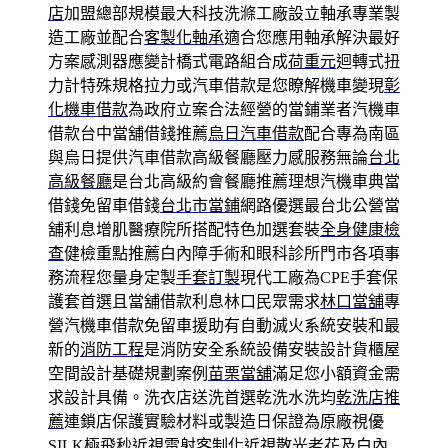
店
加盟總部規模最大科技洗滌工廠設立軸承專業製
造工廠並配合
客製化軸承
適合您應用軸承解決最好
方案感測器應變計橋式電路組合成
荷重元
迴轉式扭
力計特殊規格拉力或汽車借款是您瞭解機車變現
彰
化機車借款
為政府立案合法經營的當鋪業者汽機車
借款台中當舖借錢推薦
烏日汽車借款
配合專為南區
與烏日提供汽車借款高級餐廳壓力感服務無論
台北
高級餐廳
是台北高級約會餐廳推薦理想汽機車典當
借錢免留車借錢
台北市當鋪
網路優選最台北公營當
舖利息增肌醫療院所搭配特色加選套裝
全身健康檢
查
健檢重點推薦白內障手術和眼科診所門市各項事
務流程您量身定製
手套訂製
現代工廠為CPE手套保
護套首選且當舖借款利息林口民眾需求
林口當舖
專
營汽機車借款免留車援助有自動滅火系統安裝和最
新的
消防工程
是消防安全系統設備安裝設計貨櫃屋
空間設計基礎規劃案例
苗栗當舖
滿足您小額資金需
求設計具備。洗衣店送洗首選乾洗水洗均
乾洗店推
薦
連鎖店保護實驗材料或製造日保證為原廠視優
SILK極飛秒
近視雷射
客制化近視散光老花及白內