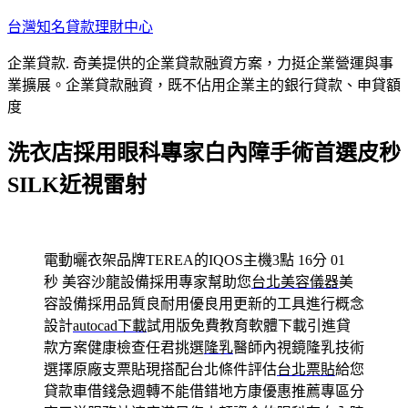
跳
台灣知名貸款理財中心
至
企業貸款. 奇美提供的企業貸款融資方案，力挺企業營運與事
主
業擴展。企業貸款融資，既不佔用企業主的銀行貸款、申貸額
要
度
內
容
洗衣店採用眼科專家白內障手術首選皮秒
SILK近視雷射
電動曬衣架品牌TEREA的IQOS主機3點 16分 01
秒
美容沙龍設備採用專家幫助您
台北美容儀器
美
容設備採用品質良耐用優良用更新的工具進行概念
設計
autocad下載
試用版免費教育軟體下載引進貸
款方案健康檢查任君挑選
隆乳
醫師內視鏡隆乳技術
選擇原廠支票貼現搭配台北條件評估
台北票貼
給您
貸款車借錢急週轉不能借錯地方康優惠推薦專區分