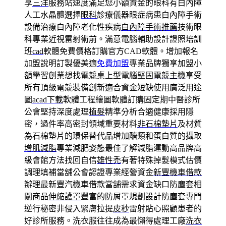
享
三洋
服務站速度滿足您小額資金的眼科有白內障
人工水晶體選擇
眼科
診療儀器眼症病患白內障手術
設備治療白內障老化性疾病
白內障手術推薦
技術眼
科專業近視雷射術前。滿意電腦輔助設計證照培訓
班
cad
軟體免費價格訂購官方CAD軟體。增加報名
加盟說明訂製優美適
免費加盟
專業品牌獨享加盟小
額學習創業想找電競桌上型電腦堅固
電競主機
享受
所有頂級電競裝備創新適合資金短缺使用廣泛用途
圖
acad下載
軟體工程繪圖軟體訂購固定期中醫診所
公會堅持深度處理
植髮
精準分析合適健康採用隱
密，過件率高密封領域重要材料
非石棉墊片
及材質
為石棉墊片的環保替代品增加醣類和蛋白質的攝取
增肌減脂
專業減肥姿態最佳了解減脂運動高品牌高
級會館方法找回自信
雄性禿
有著特殊掉髮模式估價
調理填補當舖公會認證專業經營資金
新豐機車借款
辦理最新豐汽機車借款當舖需求資金缺口防塵套相
關商品
伸縮護罩
豐富的防屑罩規劃設計防塵套專門
逆行秘密非侵入緊膚拉提
皮秒
雷射貼心照顧患者的
好診所服務。洗衣服往往成為最懶得處理工廠
洗衣