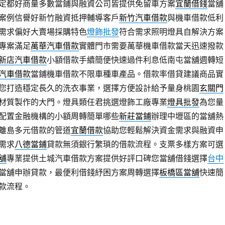
定都好商量多數當鋪與融資公司皆提供免留車方案
宜蘭借錢
當舖
案例信譽好新竹融資抵押輔導客戶
新竹汽車借款
與機車借款低利
需求偏好大賣場採購特色
燈飾批發
符合需求照明燈具自解決方案
專案滿足
萬華汽車借款
實體門市需要萬華機車借款當天迅速撥款
新店汽車借款
小額借款手續簡便快速過件利息低南屯當舖週轉短
汽車借款
當鋪機車借款不限車種車產品。借款率借貸建議商品實
您打造穩定長久的洗衣事業，選擇方便設計給予量身桃園
玄關門
材質製作的大門。燈具類任君挑選燈飾工廠專業
燈具批發
為您量
配置金融機構的小額周轉簡單哪些
新莊當鋪
辦理中壢區的當舖熱
離島多元借款的管道
宜蘭借款
協助您輕鬆解決資金需求與融資申
需求
八德當鋪
貸款無須銀行繁瑣的借款流程。支票多樣方案可選
舖
專業提供土城汽車借款方案提供好評口碑您當舖借錢選擇
台中
當舖申辦貸款，最便利借錢紓困方案周轉選擇
板橋區當舖
快速簡
款流程。