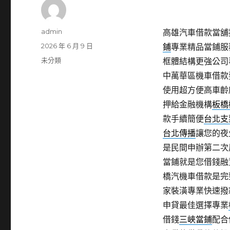
作
admin
高雄汽車借款當舖提
者
發
2026 年 6 月 9 日
鋪
專業精品當鋪服
佈
分
未分類
框體結構更強公司
日
類
中萬華區機車借款
期:
使用超方便高車齡
押給金融機構
板橋
款手續簡便
台北支
台北傳播
讓您的夜
是民間申辦第二次
當鋪就是您借錢融
橋汽機車借款是完
家裝潢專業快速撥
申貸最佳選擇專業
借錢
三峽當鋪
配合