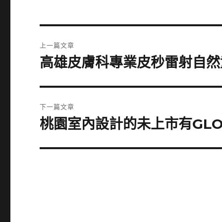
文
上一篇文章
章
高雄皮膚科專業皮秒雷射自然童
上
一
導
篇
覽
文
下一篇文章
章:
桃園室內設計的未上市有GLO
下
一
篇
文
章: