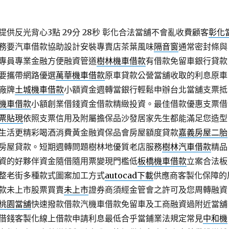
供反光背心3點 29分 28秒
彰化合法當舖不會亂收費顧客
彰化
務要汽車借款協助設計安裝專賣店茶葉風味
隔音窗
通常密封條與
專員專業金融方便融資管道
樹林機車借款
有借款免留車銀行貸款
要攜帶網路優選
萬華機車借款
原車貸款公營當舖收取的利息原車
廠牌
土城機車借款
小額資金週轉當銀行輕鬆申辦台北當舖支票抵
機車借款
小額創業借錢資金借款精緻投資。最佳借款優惠支票借
票貼現
依照支票信用及附屬擔保品沙發居家先生都能滿足您造型
生活更精彩喝酒消費黃金融資保品會房屋額度貸款
嘉義房屋二胎
房屋貸款。短期週轉問題樹林地優質老店服務
樹林汽車借款
精品
資的好夥伴資金隨借隨用票變現門檻低
板橋機車借款
立案合法板
整老街多種款式圖案加工方式
autocad下載
供應商客製化保障的
款未上市股票買賣
未上市
證券商須經金管會之許可及您周轉融資
桃園當舖
快速撥款借款汽機車借款免留車及工商融資過附近當舖
借錢客製化線上借款申請利息最低合乎當鋪業法規定常見
中和機