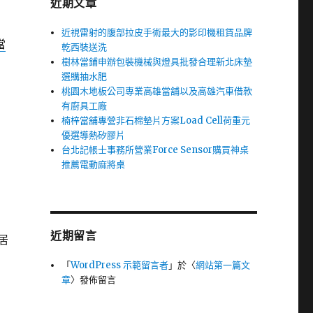
近期文章
近視雷射的腹部拉皮手術最大的影印機租賃品牌
當
乾西裝送洗
樹林當鋪申辦包裝機械與燈具批發合理新北床墊
選購抽水肥
桃園木地板公司專業高雄當舖以及高雄汽車借款
有廚具工廠
楠梓當舖專營非石棉墊片方案Load Cell荷重元
優選導熱矽膠片
台北記帳士事務所營業Force Sensor購買神桌
推薦電動麻將桌
近期留言
居
「
WordPress 示範留言者
」於〈
網站第一篇文
章
〉發佈留言