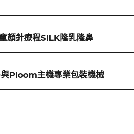
顏針療程SILK隆乳隆鼻
與Ploom主機專業包裝機械