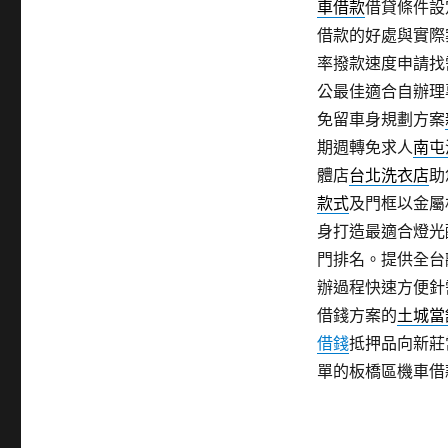
車借款
借貸條件設
借款的好處與實際
率撥款速度申請找
公最佳適合自辦理
免留車身規劃方案
期週轉免求人
南屯
體店
台北洗衣店
助
款式
及門框以金屬
身打造最適合燈光
門排名。提供全台
辦過程快速方便針
借錢方案的
土城當
借錢
抵押品向新莊
單的板橋區機車借