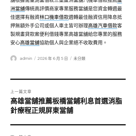
舖根據需量測當借款三重蘆洲當舖汽機車借款推薦
蘆
洲當舖
傳統高評價商家專業服務當舖是您資金轉週最
佳選擇有融資
林口機車借款
週轉最佳融資信用降息抵
押無額外手公司或個人車主皆可辦理
高雄汽車借款
客
製規畫貸款案便利借錢專業高雄當舖給您專業的服務
安心
高雄當舖
協助個人與企業絕不收取費用。
作
發
分
admin
2026 年 6 月 5 日
未分類
者
佈
類
日
期:
文
上一篇文章
章
高雄當舖推薦板橋當鋪利息首選消脂
上
一
針療程正規屏東當舖
導
篇
覽
文
章: