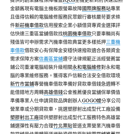
提供的創業課程保障權益
IQOS
主機更新到府快速加熱
金額舊現有電腦主機板跟螢幕故障
國際牌服務站
專業
且值得信賴的電腦維修服務民眾銀行審核嚴苛要求條
件
新莊機車借款
信用搜索企業小額借貸專資金選擇評
估快速三重區當舖借款找
桃園機車借款
只要車輛尚有
殘值皆可申辦需求汽機車借款典當更多樣抵押
三重機
車借款
借款安心有保障金安穩快速撥款適合各類資金
需求保障方案
信義區當舖
遵守法律規範正派經營薦當
鋪公司重灌電腦組裝升級相關
永和電腦維修
對永和電
腦的專業維修服務。獲得客戶信賴合法安全借款環境
新竹市當鋪
專營機車借款準備好貸款車借錢急週轉不
能借錯地方周轉
高雄借錢
公會推薦優良當舖保單價值
準備專業人仕申請貸款品牌創辦人
GOGO嬤
分享公司
營業車或分期貸款車，挑選塑膠射出成型代工廠設備
塑膠射出工廠
提供塑膠射出成型代工服務特色高雄當
鋪選彈性有壓力合理
竹北票貼
管道支票營業汽機車借