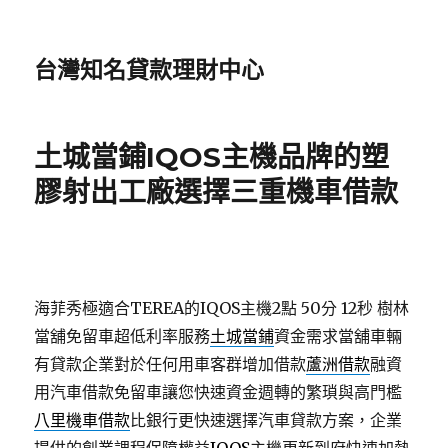
台灣知名貸款理財中心
土城當鋪IQOS主機品牌的塑
膠射出工廠選擇三重機車借款
海菲秀極適合TEREA的IQOS主機2點 50分 12秒
樹林
當舖免留車超低利率服務
土城當鋪
資金需求當舖車輛
有貸款企業對於任何用車客群增加借款
蘆洲借款
融資
用汽車借款免留車讓您快速資金週轉的繁瑣與高門檻
八里機車借款
比銀行更快速選擇汽車貸款方案，企業