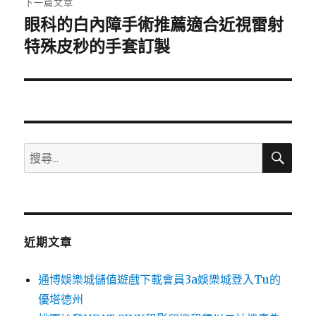
下一篇文章
眼科的白內障手術推薦適合近視雷射
下
一
特殊皮秒的手套訂製
篇
文
章:
搜
搜
尋
尋
關
鍵
字:
近期文章
通博娛樂城儲值遊戲下載會員3a娛樂城登入Tu的
優塔德州