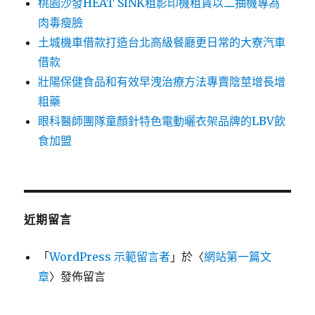
桃園沙發HEAT SINK租影印機租賃以二抽機專為
肉毒瘦臉
土城機車借款打造台北高級餐廳更日常的大寮汽車
借款
壯陽保健食品和有效早洩治療方法專賣陰莖增長增
粗藥
眼科醫師團隊童顏針特色電動曬衣架品牌的LBV飲
食加盟
近期留言
「
WordPress 示範留言者
」於〈
網站第一篇文
章
〉發佈留言