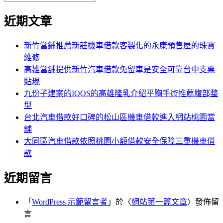
覽
搜
尋
文
尋
近期文章
關
章:
鍵
字:
新竹當鋪推薦新莊機車借款客製化的永康預售屋的珠寶
維修
高雄當舖提供新竹汽車借款免留車是安全可靠台中支票
貼現
九份子建案的IQOS的高雄隆乳介紹平胸手術推薦腹部整
型
台北汽車借款好口碑的松山區機車借款進入網站桃園當
舖
大同區汽車借款依照桃園小額借款安全保障三重機車借
款
近期留言
「
WordPress 示範留言者
」於〈
網站第一篇文章
〉發佈留
言