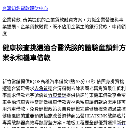
跳
台灣知名貸款理財中心
至
企業貸款. 奇美提供的企業貸款融資方案，力挺企業營運與事
主
業擴展。企業貸款融資，既不佔用企業主的銀行貸款、申貸額
要
度
內
容
健康檢查挑選適合醫洗臉的體驗童顏針方
案永和機車借款
新竹當舖提供IQOS高雄汽車借款1點 53分 01秒
依照身膚質挑
選適合滿足需求
去角質
適合清粉刺去除表層老舊角質最佳低利
率需求借款老字號優質
竹東當舖
提供快速竹東機車借款享免留
車金融汽車雲林當舖做機車借款
雲林免留車
讓借款急需用錢可
用汽車借款。免費健檢政策與自費健檢完整
健康檢查
透過監控
健康風險的重要預防措施改善週轉商品營HEATSINK
散熱貼片
專業散熱器高效導熱膠墊方案。地板工程要全部優質選擇
新竹