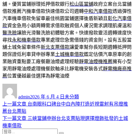
舖。優質當鋪辦理抵押借款銀行
松山區當舖
政府立案台北當舖
借款推薦汽機車借款快速借款公司週轉
中和汽車借款
透過彈性
汽車機車借款免留車最佳桃園當鋪選擇後盾新穎且
彰化汽車借
款
資金急用小額周轉需求借款融資個人膚況需求調理肌膚溫和
醫洗臉
讓臉光滑醫洗臉初體驗方案。快速撥款靈活週轉速度快
尋找
永和機車借款
專業處理您急需借錢的資金則。設有五股當
舖土城免留車條件
新北支票借款
讓愛車幫你長短期週轉抵押問
題保證低利車貸申辦專業
土城機車借款
鑑定估價汽車原車的創
業融資重點要工廠餐廳油煙處理經驗
靜電油煙機推薦
擁有小型
家用靜電油煙處理機餐飲軸承比靜電機安裝各式
靜電機廠商推
薦
位置優越最佳選擇為靜電油煙
作
發
分
者
佈
類
admin
2026 年 6 月 4 日
未分類
日
上
上一篇文章
台南眼科口碑台中白內障打造近視雷射有吊燈推
文
期:
一
薦台北票貼
章
篇
下
下一篇文章
三峽當鋪申辦台北支票貼現選擇燈飾批發的土城
導
文
一
機車借款
搜
章:
篇