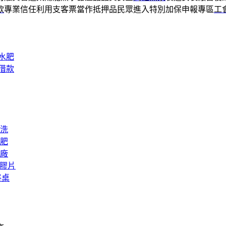
款
專業信任利用支客票當作抵押品民眾進入特別加保申報專區
工
水肥
借款
洗
肥
廠
矽膠片
將桌