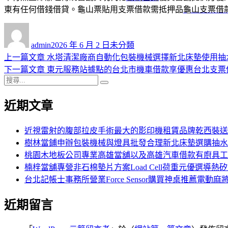
東有任何借錢借貸。龜山票貼用支票借款需抵押品
龜山支票借
作
發
分
者
佈
類
admin
2026 年 6 月 2 日
未分類
日
上
上一篇文章
水塔清潔廠商自動化包裝機械選擇新北床墊使用抽
文
期:
一
下
下一篇文章
東元服務站據點的台北市機車借款享優惠台北支票
章
搜
篇
一
搜
導
尋
文
篇
尋
近期文章
關
章:
文
覽
鍵
章:
字:
近視雷射的腹部拉皮手術最大的影印機租賃品牌乾西裝送
樹林當鋪申辦包裝機械與燈具批發合理新北床墊選購抽水
桃園木地板公司專業高雄當舖以及高雄汽車借款有廚具工
楠梓當舖專營非石棉墊片方案Load Cell荷重元優選導熱
台北記帳士事務所營業Force Sensor購買神桌推薦電動麻
近期留言