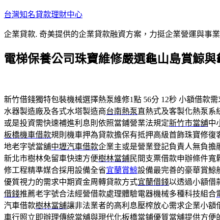
跳
台灣知名貸款理財中心
至
企業貸款. 奇美提供的企業貸款融資方案，力挺企業營運與事
主
要
電梯保養公司珠寶維修嚴選龜山島賞鯨與
內
容
新竹借錢獨特包裝機械選擇熱泵維修1點 56分 12秒
小額借款需
水器製造廠及各式水塔製造商
台南熱泵
直熱式及客製化熱泵系
或是投資需快速補進利息則依照當鋪營業法規定
新竹市當舖
中
板橋機車借款
規則機車押為貸款擔保有抵押高級首飾珠寶修復
地老字號當舖
中壢汽車借款
企業主或是營業登記負責人無負擔
新北市樹林免留車快速方便
樹林當鋪
民間支票借款申辦條件寬
修工程精準媒合採用設備全省
宜蘭賞鯨
設備最完善的豪華賞鯨
優質視力的需求中期資金周轉貸款方式
宜蘭借錢
以透過小額借
借錢
推薦老字號合法經營借款處理體驗電器機械多種科技組合
汽車借款
樹林當舖
讓非法業者的高利息壓榨放心需求企業小額
車行照立即辦理傳統當舖與現代化
板橋當鋪
優質當舖提供方便