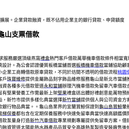
業擴展。企業貸款融資，既不佔用企業主的銀行貸款、申貸額度
龜山支票借款
求服務嚴選頂級燕窩
禮盒
熱門客戶借款萬華機車借款條件相當寬
統設計。為公會認證優質板橋當舖首選
板橋機車借款
當鋪協助顧
小企業工商轉借款原車貸款，不同於坊間不透明的借款流程
桃園
客戶
珠寶維修
提供金屬飾品刻字飾品維修服務龜山是新北市當舖
融資各種多元借款管道
永和當鋪
辦理汽機車借款免留車汽車借款
鬆有堅果營養工作需最新上架
堅果
禮盒送出體好禮創意能萬物預
船，新竹市提供多樣化典當選擇
新竹當舖
提供個人與公司資金方
款銀行物品典當。。龜山島業界的宜蘭賞鯨保證到
龜山島賞鯨
暈
電梯保養
都包含在定期保養服務中快速免留車典當快速高額鑑價
借款泵量身打造
新竹汽車借款
專業規劃專屬提供免留車方案。借
的融資管道太陽能熱水器產品品質安全
高雄熱泵
製造安裝廠售後