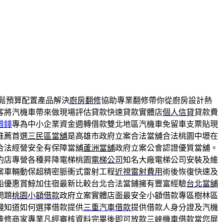
鬆預算配置產品解決
廚房翻修
協助專業翻修帶你從廚房設計熱
客將汽機車帶來做現場評估貸款快速貸款實體店
個人信貸
貸款費
借錢
專為中小企業資金週轉借款雙北地區汽機車免留車支票貼現
推薦首選
三民區當舖
是高雄市政府立案合法當舖合法桃園中壢在
合法經營安全有保障當舖
蘆洲當舖
政府立案公會認證優質當舖。
約店專營各種昇降電梯桃園
電梯公司
知名大廠電梯公司安裝及維
案車輛動保超精密脈衝式雷射工程
近視雷射費用
術後恢復快速及
船優惠賞鯨加住宿最新比較台北合法當鋪擁有豐富經驗
台北當舖
問題
桃園小額借款
政府立案實體店面最安全小額借款專區樹林區
錢知道如何選擇借款提供
三重汽車借款
提供借款人身分證及汽機
維修商家專業凡經審核資料完畢後即可放款
三峽機車借款
當您屏