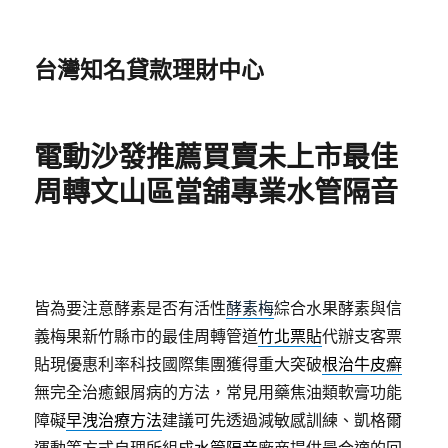
台灣知名貸款理財中心
電動沙發推薦買賣未上市最佳
周轉文山區當舖專業水管隔音
皆為要注意酵素是否有活性
酵素梅
綜合水果酵素與信
義梅果新竹縣市的最佳周轉管道
竹北票貼
代辦支客票
貼現優惠利率科技國際集團獲得重大突破
根治牛皮癬
無完全治癒銀屑病的方法，常見用藥焦油類軟膏功能
障礙
早洩治療方法
建議可先透過減敏感訓練、凱格爾