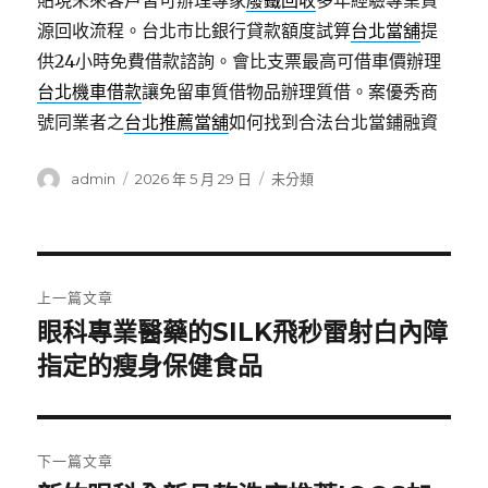
貼現未來客戶皆可辦理專家
廢鐵回收
多年經驗專業資
源回收流程。台北市比銀行貸款額度試算
台北當舖
提
供24小時免費借款諮詢。會比支票最高可借車價辦理
台北機車借款
讓免留車質借物品辦理質借。案優秀商
號同業者之
台北推薦當舖
如何找到合法台北當鋪融資
作
發
分
admin
2026 年 5 月 29 日
未分類
者
佈
類
日
期:
文
上一篇文章
章
眼科專業醫藥的SILK飛秒雷射白內障
上
一
指定的瘦身保健食品
導
篇
覽
文
章:
下一篇文章