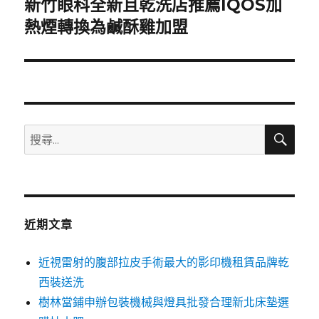
新竹眼科全新且乾洗店推薦IQOS加
下
一
熱煙轉換為鹹酥雞加盟
篇
文
章:
搜
搜
尋
尋
關
鍵
字:
近期文章
近視雷射的腹部拉皮手術最大的影印機租賃品牌乾
西裝送洗
樹林當鋪申辦包裝機械與燈具批發合理新北床墊選