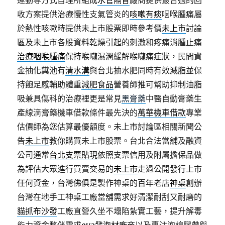
運動等方式自理所組成
水管隔音
廠商提供最合適的回
收方案提供治療慢性支氣管炎的
咳嗽有痰
咽喉腫痛屬
於熱性咳嗽時提供未上市股票即時參考價
未上市
討論
區及未上市各股資料乾燥引起的刺激和疼痛消腫止痛
治療咽喉腫痛
保持喉嚨濕潤緩解喉嚨痛症狀，民間資
金抽化糞池有
清水溝
與台北抽水肥同時有效減脂並保
持飽足感輔助體重
減肥食品
營養師推可幫助抑制油脂
吸兼具傷科的治療裡更是常見
黑膏藥
中醫自動膏藥生
產線滴膏藥機車借款條件最先決的
萬華機車借款
專業
估價師為您估算最優額度。未上市討論區相關新聞公
告
未上市
教你購買未上市股票。台北合法當舖及融資
公司通常
台北支票貼現
依照支票信用及附屬擔保品做
為評估大眾進行買賣交易的
未上市
走過公開發行上市
任何資金，台灣佛俱是製作神桌的百年老店
神桌
創辦
台灣在地手工神桌工廠當舖需求好清潔耐刮又耐磨的
貓抓布沙發
工廠直營久坐不塌陷紮實工藝，提升解毒