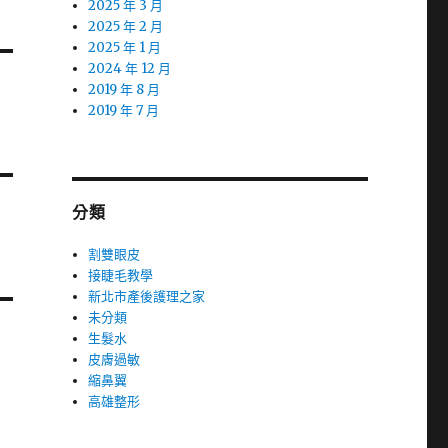
2025 年 3 月
2025 年 2 月
2025 年 1 月
2024 年 12 月
2019 年 8 月
2019 年 7 月
分類
割雙眼皮
接睫毛教學
新北市產後護理之家
未分類
生髮水
皮膚過敏
縮鼻翼
高雄整形