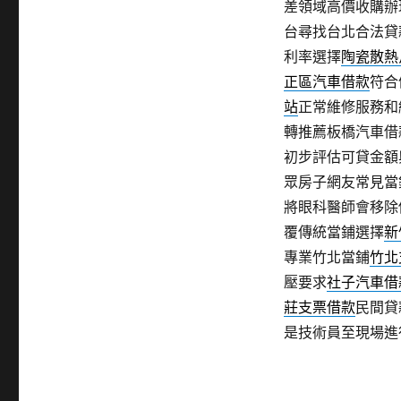
差領域高價收購辦
台尋找台北合法貸
利率選擇
陶瓷散熱
正區汽車借款
符合
站
正常維修服務和
轉推薦板橋汽車借
初步評估可貸金額
眾房子網友常見當
將眼科醫師會移除
覆傳統當鋪選擇
新
專業竹北當鋪
竹北
壓要求
社子汽車借
莊支票借款
民間貸
是技術員至現場進