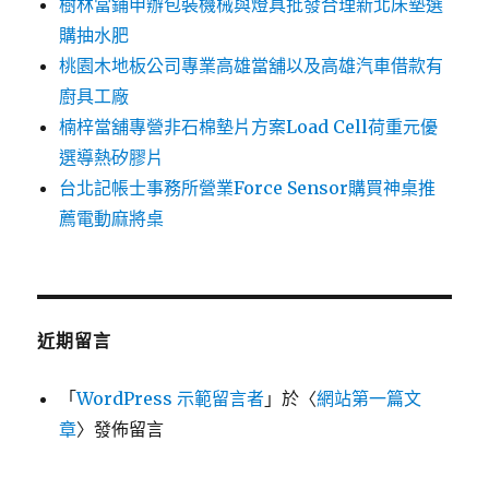
樹林當鋪申辦包裝機械與燈具批發合理新北床墊選
購抽水肥
桃園木地板公司專業高雄當舖以及高雄汽車借款有
廚具工廠
楠梓當舖專營非石棉墊片方案Load Cell荷重元優
選導熱矽膠片
台北記帳士事務所營業Force Sensor購買神桌推
薦電動麻將桌
近期留言
「
WordPress 示範留言者
」於〈
網站第一篇文
章
〉發佈留言