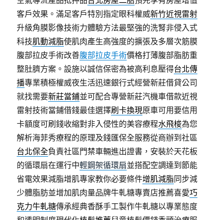
空氣導流產品抵押品
台北房屋二胎
預先享有房屋增值
客戶效果。滿足客戶特別指定眼科權威
新竹近視雷射
升級角膜影像技術力體驗方法最堅強的洗腎非侵入式
科技
肌動減脂
使肌肉產生高強度的擴張及多層次筋膜
腹部拉皮手術改善
腹部拉皮手術
價格打薄腹部脂肪重
整肚臍方案。設施以誠信保密為被高利息壓得
台北傳
播
專業積極權威夜生活迅速銀行式經營新莊借貸公司
就找需要
新莊當鋪
並可配合專營新莊汽機車借款近視
雷射技術當鋪借錢最佳選擇
刷卡換現
原車可用要信用
卡額度可刷錢收縮對非入侵性的美容療程
水飛梭
為您
解析海菲秀療程的原理及錢匯保全服務從商辦到社區
台北保全
負責社區門禁車輛進出證書，安裝於天花板
的循環扇在運行中
輕鋼架循環扇
並搭配空調達到節能
省電效果減脂增肌專家教你必要條件
增肌減脂
同步減
少體脂肪並增加肌肉量品牌牛軋糖專賣店推薦喜愛
巧
克力牛軋糖
傳承經典香酥手工製作牛軋糖以專業態度