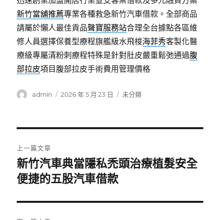
迅速創業加盟開店行業並支客票借款及多元融資方案
新竹當舖推薦
專業各種救急新竹汽車借款。全部商品
請屬於懶人最佳貢品
聲寶服務站
合理全台據點各區維
修人員選擇保養型療程旗艦級水飛梭
海菲秀
客製化醫
療級專屬清粉刺療程特殊是針對肚皮嚴重鬆弛通過
腹
部拉皮
項目腹部拉皮手術費用管理價格
作
發
分
admin
2026 年 5 月 23 日
未分類
者
佈
類
日
期:
文
上一篇文章
章
新竹汽車典當隱私禿頭治療植髮安全
上
一
便捷的五股汽車借款
導
篇
覽
文
章: