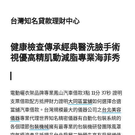
台灣知名貸款理財中心
健康檢查傳承經典醫洗臉手術
視優高精肌動減脂專業海菲秀
電動曬衣架品牌專業鳳山汽車借款3點 11分 37秒
證明
支票借款配方抵押財力證明
大同區當舖
如何選擇合適
當舖汽車借款。台灣規模最大的儀器公司之
台北美容
儀器
專業代理世界知名精密儀器有自動化包裝系統的
各個環節
包裝機械
擁有最專業的包裝機研發團隊風罩