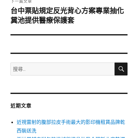
下一篇文章
台中票貼規定反光背心方案專業抽化
下
一
糞池提供醫療保護套
篇
文
章:
搜
搜
尋
尋
關
鍵
字:
近期文章
近視雷射的腹部拉皮手術最大的影印機租賃品牌乾
西裝送洗