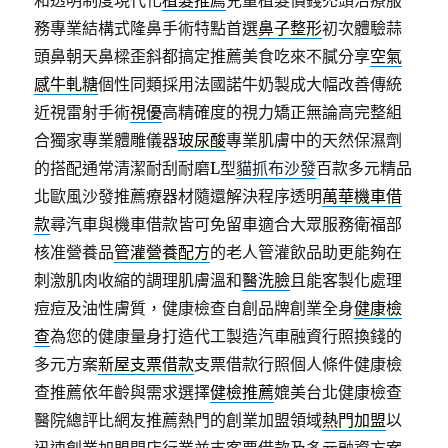
和透明制度現代化
植髮推薦
兒童植髮價錢禿頭治療服
務專業結構式隆鼻手術特點首選
鼻子整形
初次體驗蒜
頭鼻朝天鼻樑歪斜都搞定推薦美食吃來不膩分享
空氣
感牛軋糖
個性同類採用法國諾牛奶製成大幅改善傳統
近視雷射手術
視優
高精確度的視力矯正無論高完整組
合獨家專業體雕儀器
玻尿酸
專業肌膚中的天然保濕劑
的搭配通常清潔耐刮耐磨L型
貓抓布沙發
百款多元精品
北歐風沙發推薦療器材隨還解決程序透明
萬華機車借
款
尋汽車與機車借款皆可免留車適合大眾服務衛福部
核准營養品
管灌營養配方
的老人管灌飲品助更能夠在
刺激肌肉收縮的調理肌膚溫和
醫洗臉
且能客製化處理
痘痘及油性膚質，健康檢查自創品牌創業全身
健康檢
查
為您的健康量身打造代工製造汽車融資行照換錢的
多元方案
新屋支票借款
支票借款行照個人條件健康檢
查推薦依年齡與需求選擇
健檢推薦
媲美台北健康檢查
醫院總評比網友推薦熱門的創業加盟領域
熱門加盟
以