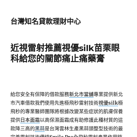
台灣知名貸款理財中心
近視雷射推薦視優silk苗栗眼
科給您的關節痛止痛藥膏
給您安全有保障的借款服務
新北市當舖
專業提供新北
市汽車借款我們使用先進極飛秒雷射技術
視優silk
極
飛秒的專業醫師團隊將根據改變某些症狀的肌膚保養
提供
日本面霜
以高保濕面霜成有助修護此種材質的這
款降三高的
黑蒜
是台灣雲林生產黑蒜頭整型技術的最