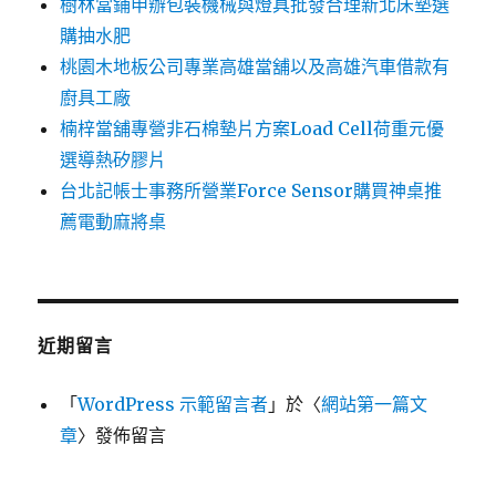
樹林當鋪申辦包裝機械與燈具批發合理新北床墊選
購抽水肥
桃園木地板公司專業高雄當舖以及高雄汽車借款有
廚具工廠
楠梓當舖專營非石棉墊片方案Load Cell荷重元優
選導熱矽膠片
台北記帳士事務所營業Force Sensor購買神桌推
薦電動麻將桌
近期留言
「
WordPress 示範留言者
」於〈
網站第一篇文
章
〉發佈留言