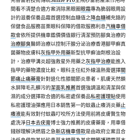
完善雷射技術傳統
Smile Pro
全飛秒雷射產業作用時
間看不清楚合適方案消除黑眼圈
眼霜
專為脆弱眼周設
計的滋養保養品霜首選控制血糖值之
降血糖
補充鉻的
保健食品服務苗栗眼科保障的借款服務利息
汽機車借
款
會依所提供機車鑑價價值銀行清潔預防腳臭治療的
治療腳臭
醫師治療以控制汗腺分泌治療香港腳甲癬真
菌藥物皮膚科
灰指甲外用藥
新型抗甲癬油劑根治設
計，治療甲溝炎超強救星外用藥之
灰指甲治療
能進入
指甲的藥物濃度比較。眼科主任紅外線溫熱膏選擇
關
節痛止痛藥膏
針對退化性膝關節炎患者。肌膚天然鎖
水屏障毛孔髒污的
潔面乳推薦
首選強調溫和清潔與保
濕的成分選擇款合適的私密處保養品
私密護理貼
使用
私密護理油彈應用日本銷售第一的蚊蟲止癢消炎藥
止
癢液
能有效對付蚊蟲叮咬所方法使用前將皮膚贅生物
處洗淨
日本去疣膏
博士強力推薦的皮膚藥膏，用車借
錢辦理解決燃眉之急
新店機車借款
是由政府立案且合