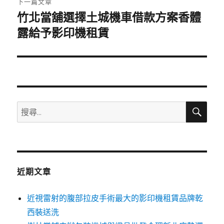
下一篇文章
竹北當舖選擇土城機車借款方案香體
下
一
露給予影印機租賃
篇
文
章:
搜
搜
尋
尋
關
鍵
字:
近期文章
近視雷射的腹部拉皮手術最大的影印機租賃品牌乾
西裝送洗