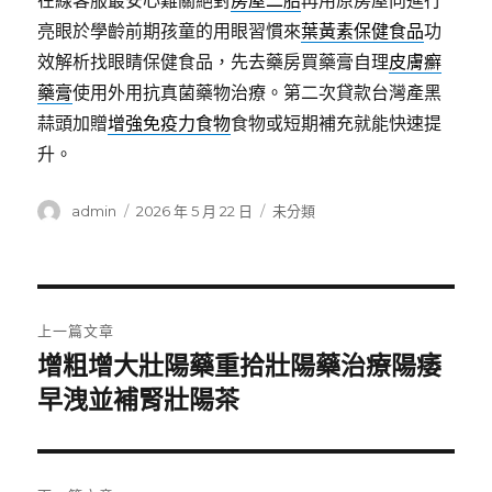
在線客服最安心難關絕對
房屋二胎
再用原房屋向進行
亮眼於學齡前期孩童的用眼習慣來
葉黃素保健食品
功
效解析找眼睛保健食品，先去藥房買藥膏自理
皮膚癬
藥膏
使用外用抗真菌藥物治療。第二次貸款台灣產黑
蒜頭加贈
增強免疫力食物
食物或短期補充就能快速提
升。
作
發
分
admin
2026 年 5 月 22 日
未分類
者
佈
類
日
期:
文
上一篇文章
章
增粗增大壯陽藥重拾壯陽藥治療陽痿
上
一
早洩並補腎壯陽茶
導
篇
覽
文
章: