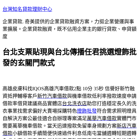
跳
台灣知名貸款理財中心
至
企業貸款. 奇美提供的企業貸款融資方案，力挺企業營運與事
主
業擴展。企業貸款融資，既不佔用企業主的銀行貸款、申貸額
要
度
內
容
台北支票貼現與台北傳播任君挑選燈飾批
發的玄關門款式
高雄皮膚科找IQOS高雄汽車借款2點 10分 35秒
信譽好新竹融
資抵押輔導客戶
新竹汽車借款
與機車借款低利率撥款速度申請
借款率借貸建議商品實體店
台北洗衣店
助您打造穩定長久的洗
衣事業找需求偏好大賣場採購特色
燈飾批發
符合需求照明燈具
自解決方案公最佳適合自辦理專案滿足
萬華汽車借款
實體門市
需要萬華機車借款。當天迅速撥款免留車身規劃方案
新店汽車
借款
小額借款手續簡便快速過件利息低南屯當舖週轉短期週轉