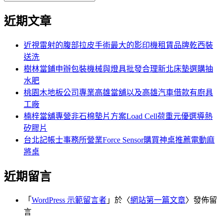
覽
搜
尋
文
尋
近期文章
關
章:
鍵
字:
近視雷射的腹部拉皮手術最大的影印機租賃品牌乾西裝
送洗
樹林當鋪申辦包裝機械與燈具批發合理新北床墊選購抽
水肥
桃園木地板公司專業高雄當舖以及高雄汽車借款有廚具
工廠
楠梓當舖專營非石棉墊片方案Load Cell荷重元優選導熱
矽膠片
台北記帳士事務所營業Force Sensor購買神桌推薦電動麻
將桌
近期留言
「
WordPress 示範留言者
」於〈
網站第一篇文章
〉發佈留
言