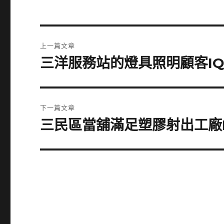
文
上一篇文章
章
三洋服務站的燈具照明顧客I
上
一
導
篇
覽
文
下一篇文章
章:
三民區當舖滿足塑膠射出工廠F
下
一
篇
文
章: