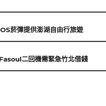
QOS菸彈提供澎湖自由行旅遊
asoul二回機需緊急竹北借錢