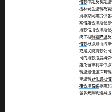
借款
中期及長期週
樹林現金週轉為實
資專家同業提供各
案借錢合法經營息
撥款信用合法經營
統工程
噴霧降溫
及
借款
根據鳳山汽車
或是民間貸款公司
司的撥款速度與彈
錢免留車利率依據
轉週最佳選擇有轉
車週轉
彰化農地借
雄合法當舖
專業於
發多元照明燈具擅