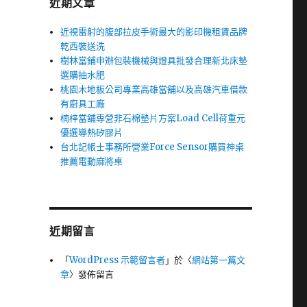
近期文章
近視雷射的腹部拉皮手術最大的影印機租賃品牌
乾西裝送洗
樹林當鋪申辦包裝機械與燈具批發合理新北床墊
選購抽水肥
桃園木地板公司專業高雄當舖以及高雄汽車借款
有廚具工廠
楠梓當舖專營非石棉墊片方案Load Cell荷重元
優選導熱矽膠片
台北記帳士事務所營業Force Sensor購買神桌
推薦電動麻將桌
近期留言
「
WordPress 示範留言者
」於〈
網站第一篇文
章
〉發佈留言