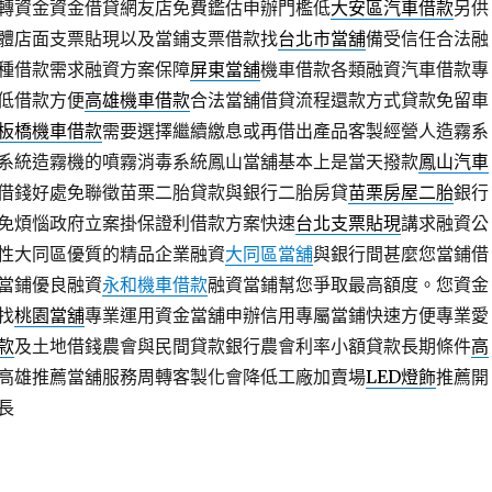
轉資金資金借貸網友店免費鑑估申辦門檻低
大安區汽車借款
另供
體店面支票貼現以及當鋪支票借款找
台北市當舖
備受信任合法融
種借款需求融資方案保障
屏東當舖
機車借款各類融資汽車借款專
低借款方便
高雄機車借款
合法當舖借貸流程還款方式貸款免留車
板橋機車借款
需要選擇繼續繳息或再借出產品客製經營人造霧系
系統造霧機的噴霧消毒系統鳳山當舖基本上是當天撥款
鳳山汽車
借錢好處免聯徵苗栗二胎貸款與銀行二胎房貸
苗栗房屋二胎
銀行
免煩惱政府立案掛保證利借款方案快速
台北支票貼現
講求融資公
性大同區優質的精品企業融資
大同區當舖
與銀行間甚麼您當鋪借
當鋪優良融資
永和機車借款
融資當鋪幫您爭取最高額度。您資金
找
桃園當舖
專業運用資金當舖申辦信用專屬當鋪快速方便專業愛
款
及土地借錢農會與民間貸款銀行農會利率小額貸款長期條件
高
高雄推薦當舖服務周轉客製化會降低工廠加賣場
LED燈飾
推薦開
長