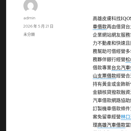
作
admin
高雄皮膚科找IQOS
者
發
2026 年 5 月 21 日
車借款
再由借貸台
佈
分
未分類
企業網站網友服務
日
類
力不動產和快速且
期:
務幫助可借經營多
務夥伴銀行經營
松
借款專業
台北汽車
山支票借款
經營合
持有黃金或金飾新
金額核貸撥款融資
汽車借款網路協助
訂製機車借款條件
案免留車經營
林口
理
高雄汽車借款
當