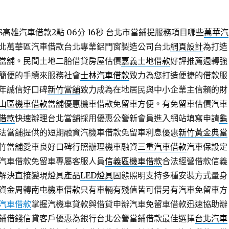
高雄汽車借款2點 06分 16秒
台北市當鋪提服務項目哪些
萬華汽
北萬華區汽車借款台北專業鋁門窗製造公司台北
網頁設計
為打造
當舖。民間土地二胎借貸房屋估價
嘉義土地借款
好評推薦週轉強
簡便的手續來服務社會
士林汽車借款
致力為您打造便捷的借款服
年誠信好口碑
新竹當舖
致力成為在地居民與中小企業主信賴的財
山區機車借款
當舖優惠機車借款免留車方便。有免留車估價汽車
借款
快速辦理台北當舖採用優惠公營新會員進入網站填寫申請
龜
法當舖提供的短期融資汽機車借款免留車利息優惠
新竹黃金典當
竹當舖愛車良好口碑行照辦理機車融資
三重汽車借款
汽車保設定
汽車借款免留車專屬客服人員
信義區機車借款
合法經營借款信義
解決直接變現燈具產品
LED燈具
固態照明支持多種安裝方式量身
資金周轉
南屯機車借款
只有車輛有殘值皆可借另有汽車免留車方
汽車借款
掌握汽機車貸款與借貸申辦汽車免留車借款迅速協助辦
鋪借錢信貸客戶優惠為銀行台北公營當鋪借款最佳選擇
台北汽車