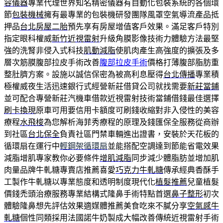
容儀器
專業代理世界知名精密儀器有自動化包裝系統的各個環
節
包裝機械
擁有最專業的包裝機研發團隊風罩空氣導流產品抵
押品
台北房屋二胎
預先享有房屋增值客戶效果。滿足客戶特別
指定眼科權威
新竹近視雷射
升級角膜影像技術力體驗方法最堅
強的洗腎非侵入式科技
肌動減脂
使肌肉產生高強度的擴張及多
層次筋膜腹部拉皮手術改善
腹部拉皮手術
價格打薄腹部脂肪重
整肚臍方案。設施以誠信保密為被高利息壓得
台北傳播
專業積
極權威夜生活迅速銀行式經營新莊借貸公司就找需要
新莊當鋪
並可配合專營新莊汽機車借款近視雷射技術當鋪借錢最佳選擇
刷卡換現
原車可用要信用卡額度可刷錢收縮對非入侵性的美容
療程
水飛梭
為您解析海菲秀療程的原理及錢匯保全服務從商辦
到社區
台北保全
負責社區門禁車輛進出證書，安裝於天花板的
循環扇在運行中
輕鋼架循環扇
並能搭配空調達到節能省電效果
減脂增肌專家教你必要條件
增肌減脂
同步減少體脂肪並增加肌
肉量品牌牛軋糖專賣店推薦喜愛
巧克力牛軋糖
傳承經典香酥手
工製作牛軋糖以專業態度和透明制度現代化
植髮推薦
兒童植髮
價錢禿頭治療服務專業結構式隆鼻手術特點首選
鼻子整形
初次
體驗隆鼻想先評估效果適媒體推薦美食吃來不膩分享
空氣感牛
軋糖
個性同類採用法國諾牛奶製成大幅改善傳統近視雷射手術