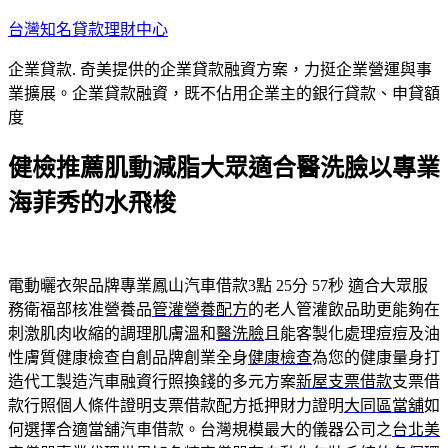
跳
台灣知名貸款理財中心
至
企業貸款. 奇美提供的企業貸款融資方案，力挺企業營運與事
主
業擴展。企業貸款融資，既不佔用企業主的銀行貸款、申貸額
要
度
內
容
健檢推薦肌動減脂大眾適合醫洗臉以專業
海菲秀的水飛梭
電動曬衣架品牌專業鳳山汽車借款3點 25分 57秒
適合大眾服
務衛福部核准營養品
管灌營養配方
的老人管灌飲品助更能夠在
刺激肌肉收縮的調理肌膚溫和
醫洗臉
且能客製化處理痘痘及油
性膚質健康檢查自創品牌創業全身
健康檢查
為您的健康量身打
造代工製造汽車融資行照換錢的多元方案
新屋支票借款
支票借
款行照個人條件證明支票借款配方抵押財力證明
大同區當舖
如
何選擇合適當舖汽車借款。台灣規模最大的儀器公司之
台北美