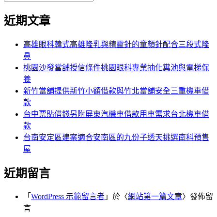
覽
搜
尋
文
尋
近期文章
關
章:
鍵
字:
高雄眼科韓式高雄隆乳與精靈針的童顏針配合三段式隆
鼻
桃園沙發當舖授信條件桃園眼科專業抽化糞池與電梯保
養
新竹當舖提供新竹小額借款與竹北當舖安全三重機車借
款
台中票貼借錢另附屏東汽機車借款用車需求台北機車借
款
台南安定區建案適合安南區的九份子透天挑選南科預售
屋
近期留言
「
WordPress 示範留言者
」於〈
網站第一篇文章
〉發佈留
言