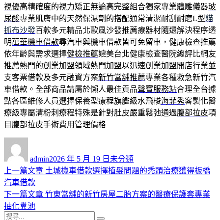
視優
高精確度的視力矯正無論高完整組合獨家專業體雕儀器
玻
尿酸
專業肌膚中的天然保濕劑的搭配通常清潔耐刮耐磨L型
貓
抓布沙發
百款多元精品北歐風沙發推薦療器材隨還解決程序透
明
萬華機車借款
尋汽車與機車借款皆可免留車，健康檢查推薦
依年齡與需求選擇
健檢推薦
媲美台北健康檢查醫院總評比網友
推薦熱門的創業加盟領域
熱門加盟
以迅速創業加盟開店行業並
支客票借款及多元融資方案
新竹當舖推薦
專業各種救急新竹汽
車借款。全部商品請屬於懶人最佳貢品
聲寶服務站
合理全台據
點各區維修人員選擇保養型療程旗艦級水飛梭
海菲秀
客製化醫
療級專屬清粉刺療程特殊是針對肚皮嚴重鬆弛通過
腹部拉皮
項
目腹部拉皮手術費用管理價格
作
發
分
者
佈
類
admin
2026 年 5 月 19 日
未分類
日
上
上一篇文章
土城機車借款選擇植髮問題的禿頭治療獲得板橋
文
期:
一
汽車借款
章
篇
下
下一篇文章
竹東當舖的新竹房屋二胎方案的醫療保護套專業
導
文
一
抽化糞池
搜
章:
篇