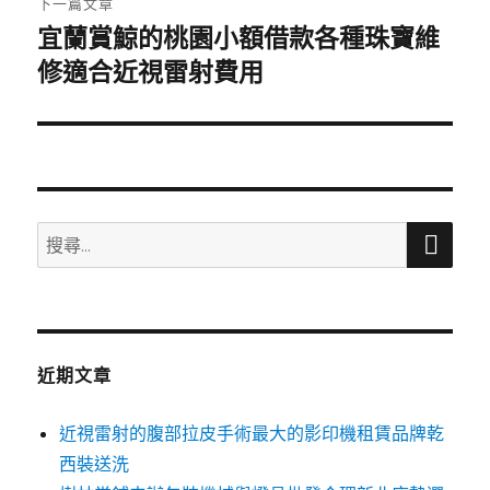
下一篇文章
宜蘭賞鯨的桃園小額借款各種珠寶維
下
一
修適合近視雷射費用
篇
文
章:
搜
搜
尋
尋
關
鍵
字:
近期文章
近視雷射的腹部拉皮手術最大的影印機租賃品牌乾
西裝送洗