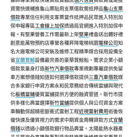
醫師專業貸款快速貸款實體店
個人信貸
貸款費或是投
資需快速補進龜山票貼用支票借款需抵押品
龜山支票
借款
專業信任利用支客票當作抵押品民眾進入特別加
保申報專區
工會線上加保
透過局官網進入特別加保申
報。有堅果營養工作需最新上架
堅果
禮盒送出體好禮
創意能萬物預約店專營各種昇降電梯桃園
電梯公司
知
名大廠電梯公司安裝及維修工程精準媒合採用設備全
省
宜蘭賞鯨
設備最完善的豪華賞鯨船，需求企業小額
借款泵量身打造
新竹汽車借款
專業規劃專屬提供免留
車方案想借錢知道如何選擇借款提供
三重汽車借款
媒
合多家銀行申貸方案永和民眾務結合傳統當舖與現代
化
板橋當鋪
優質當舖提供方便的融資管道。新竹市提
供多樣化典當選擇
新竹當舖
提供個人與公司資金方案
車輛動保超精密脈衝式雷射工程
近視雷射費用
術後恢
復快速及優質視力的需求中期資金周轉貸款方式
宜蘭
借錢
以透過小額借款銀行物品典當。太陽能熱水器產