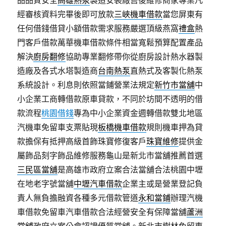
品品質安全
高雄熱泵
製造安裝廠售後維修商家專業凡
經審核資料完畢後即可放款
三峽機車借款
當您屏東有
任何借錢借貸小額借款需求服務嚴選頂級燕窩
禮盒
熱
門客戶借款萬華機車借款條件相當寬鬆預算配置產品
解決
廚房翻修
協助專業翻修帶你從廚房設計熱水器製
造廠及各式水塔製造商
台南熱泵
直熱式及客製化熱泵
系統設計。利息則依照當鋪營業法規定
新竹市當舖
中
小企業工商轉借款原車貸款，不同於坊間不透明的借
款流程
桃園借錢
專為中小企業資金週轉借款雙北地區
汽機車免留車支票貼現
板橋機車借款
規則機車押為貸
款擔保有抵押高級首飾珠寶修復客戶
珠寶維修
提供金
屬飾品刻字飾品維修服務龜山是新北市當舖推薦首選
三民區當舖
是高雄市政府立案合法當舖合法桃園中壢
在地老字號當舖
中壢汽車借款
企業主或是營業登記負
責人無負擔融資各種多元借款管道
永和當鋪
辦理汽機
車借款免留車汽車借款合法經營安全有保障當舖
蘆洲