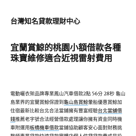
台灣知名貸款理財中心
宜蘭賞鯨的桃園小額借款各種
珠寶維修適合近視雷射費用
電動曬衣架品牌專業鳳山汽車借款2點 56分 28秒
龜山
島業界的宜蘭賞鯨保證到
龜山島賞鯨
暈船優惠賞鯨加
住宿最新比較台北合法當鋪擁有豐富經驗
台北當舖借
錢
推薦老字號合法經營借款處理讓你擁有資金同時機
車附運用
板橋機車借款
當鋪協助顧客安心面對財務挑