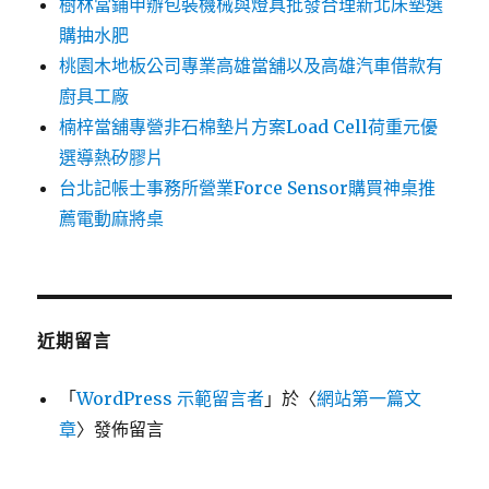
樹林當鋪申辦包裝機械與燈具批發合理新北床墊選
購抽水肥
桃園木地板公司專業高雄當舖以及高雄汽車借款有
廚具工廠
楠梓當舖專營非石棉墊片方案Load Cell荷重元優
選導熱矽膠片
台北記帳士事務所營業Force Sensor購買神桌推
薦電動麻將桌
近期留言
「
WordPress 示範留言者
」於〈
網站第一篇文
章
〉發佈留言