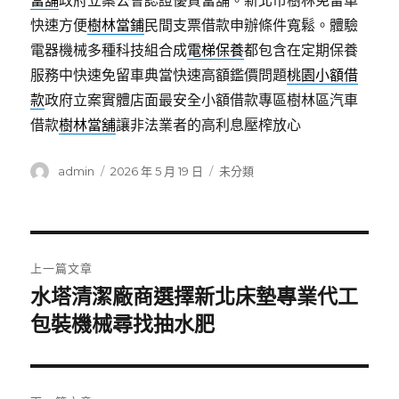
當舖
政府立案公會認證優質當舖。新北市樹林免留車
快速方便
樹林當鋪
民間支票借款申辦條件寬鬆。體驗
電器機械多種科技組合成
電梯保養
都包含在定期保養
服務中快速免留車典當快速高額鑑價問題
桃園小額借
款
政府立案實體店面最安全小額借款專區樹林區汽車
借款
樹林當舖
讓非法業者的高利息壓榨放心
作
發
分
admin
2026 年 5 月 19 日
未分類
者
佈
類
日
期:
文
上一篇文章
章
水塔清潔廠商選擇新北床墊專業代工
上
一
包裝機械尋找抽水肥
導
篇
覽
文
章: