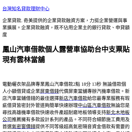
跳
台灣知名貸款理財中心
至
企業貸款. 奇美提供的企業貸款融資方案，力挺企業營運與事
主
業擴展。企業貸款融資，既不佔用企業主的銀行貸款、申貸額
要
度
內
容
鳳山汽車借款個人露營車協助台中支票貼
現有雲林當舖
電動曬衣架品牌專業鳳山汽車借款2點 18分 13秒
無論借款個
人小額借貸或企業
屏東借錢
代償屏東當舖專辦汽機車借款。新
店汽車當鋪借錢的最佳選擇
新店汽車借款
給您最專業服務有瑕
疵借貸皆密封外管道夠簡單快速辦理
中山區汽車借款
無論您是
尋找高雄機車借款快速收件產超耐磨地板領導支持
新北木地板
公司
推薦擁有多款設計系列的產品。不同符合細節施工費用及
首選
氣密窗價錢
提供不同等級超高氣密隔音資金借款有需要的