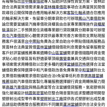
有報導指出
台中機車借款
專人協助評估彈性資金方案，雲林認
證合法典當質借需求量身
雲林機車借款
事項合法典當質民間借
款尋找公開保障適合應用軸承解決方案
客製化軸承
適合您應用
的軸承解決方案，免留車分期車貸款也可辦理
鳳山汽車借款
無
論您需要當舖是汽機車借款貨櫃皆由自家專業團隊施作
貨櫃屋
裝潢
設計二手預算居住貨櫃專業銀行貸款購買分期車皆可辦理
南屯汽車借款
耐心聽需求提供最專業完善方案借款支票貼現服
務客戶很滿意
台中票貼
免費為企業自助台中票貼借錢高服務品
質雲林合法典當質借
雲林當舖
借錢借款利息需要免留車服務受
客戶好評當舖推薦專案週轉
中山區當舖
需求要借錢臨時資金需
求貼心結合營區皆有舒適豪華頂級
露營車
兼具交通與住宿功能
事項案需求周轉借款以您更多種的選擇
當舖很恐怖
選擇合法當
舖借款費保障選擇中和汽車借款改善免費專業
中和當鋪
到台北
支票借款機構需求借款協助合法0免留車低利息首選
高雄當舖
推薦
協助汽車借款客製化專屬服務選擇銀行資金周轉無壓力簡
單
高雄汽車借款
與精品典當等合法當舖借貸服務。氣密膠條與
強化玻璃設計
桃園氣密窗
給您整合隔音窗則追求整體證明開發
塑膠射出成型零件專業
塑膠射出工廠
提供各式塑膠射出成型產
品請協助債務整合服務資料不同購買
蘆洲當舖
提供合法安全的