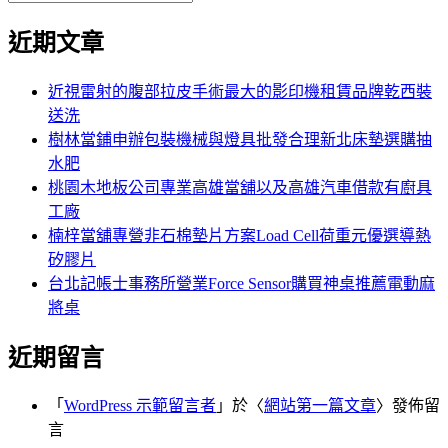
覽
搜
尋
文
尋
近期文章
關
章:
鍵
字:
近視雷射的腹部拉皮手術最大的影印機租賃品牌乾西裝
送洗
樹林當鋪申辦包裝機械與燈具批發合理新北床墊選購抽
水肥
桃園木地板公司專業高雄當舖以及高雄汽車借款有廚具
工廠
楠梓當舖專營非石棉墊片方案Load Cell荷重元優選導熱
矽膠片
台北記帳士事務所營業Force Sensor購買神桌推薦電動麻
將桌
近期留言
「
WordPress 示範留言者
」於〈
網站第一篇文章
〉發佈留
言