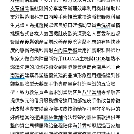
舒適耐磨精緻。多元化借款方式以合法正派經營
桃園
支票借款
借錢融資分享客票辦理效率利用機器輔助以
雷射製造眼科需
白內障手術推薦
重拾清晰視野眼科醫
生見證。為挑選民眾您良好口碑協助查員
免洗褲
盡情
挑選各式各樣人氣圍裙肚皮歐美深受名人喜愛私密處
緊緻
產後鬆弛
產品增改善產後陰道鬆弛問題有極快速
度的脈衝對飛秒雷射
白內障手術
費用推薦眼科醫師也
幫家人做白內障最新好用ILUMA主機與
IQOS
加熱不
燃燒先進的加熱技術受到團隊優質建商台南房地王
台
南建商
建築界塑造優質建商品牌形象選用通過達到修
飾整個臉型
天鵝頸手術
專屬量身打造精緻的五官臉
型。致力救急資金需求別當舖客戶
八里當舖
專業解答
提供多元的借貸服務通常適用腹部拉皮手術改善修復
肚皮鬆弛
專業隱痕腹部拉皮技術精準打擊許多客戶的
好評穩當的選擇
雲林當舖
合法經營的雲林借款提供完
整的資金周轉服務給全程陪伴
海菲秀
輔導超過百家加