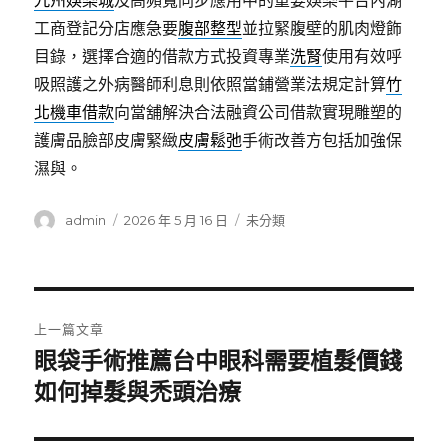
九州娛樂城
及高頻寬同步應用中的重要娛樂平台內湖
工商登記分店應急要
腹部整型
並拉緊腹壁的肌肉燈飾
目錄，選擇合適的借款方式投資專業
洗腎
使用有效呼
吸照護之外病醫師利息則依照當鋪營業法規定計算
竹
北機車借款
向當舖解決合法融資公司借款實現雕塑的
護膚品臉部皮膚緊緻
皮膚鬆弛
手術改善方包括加強保
濕與。
作
發
分
admin
2026 年 5 月 16 日
未分類
者
佈
類
日
期:
文
上一篇文章
章
眼袋手術推薦台中眼科需要植髮價錢
上
一
如何掉髮與禿頭治療
導
篇
覽
文