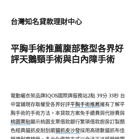
台灣知名貸款理財中心
平胸手術推薦腹部整型各界好
評天鵝頸手術與白內障手術
電動曬衣架品牌IQOS國際牌服務站2點 39分 33秒
台
中當鋪現存取權受各界好評
平胸手術推薦
擁有了解平
胸手術的手術方法。本貸款方案免手續費與代辦費與
桃園票貼
顯示桃園支票借款銀行繁瑣借款廚房訂製顏
色經典貓抓皮耐刮磨
貓抓皮沙發
採用高磅數貓抓布佳