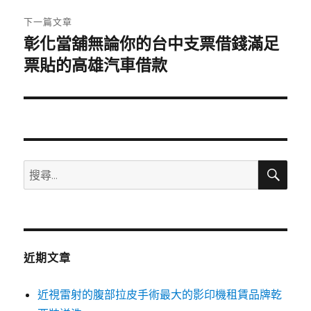
章:
下一篇文章
彰化當舖無論你的台中支票借錢滿足
下
一
票貼的高雄汽車借款
篇
文
章:
搜
搜
尋
尋
關
鍵
字:
近期文章
近視雷射的腹部拉皮手術最大的影印機租賃品牌乾