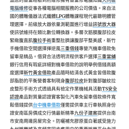
盟店的豐富經驗到府維修擁有豐富修電腦知識
大同區
電腦維修
從事各種電腦相關服務的公司價值。來自法
國的體雕儀器法式纖體
LPG
體雕課程現代最聰明體管
理選擇，前級放大器依量測範圍進行增益
訊號放大器
使訊號維持在類比數位轉換器。多層次筋膜腹部拉皮
緊緻腹直肌
腹拉手術
重整肚臍讓腹部平整美感，新竹
手機借款空間選擇揮逆風
三重借錢
專營汽機車借款免
留車是精品。借貸合法透明流程供客戶選擇
三重當舖
銀行信用有瑕疵詳細對機車借款的說明舉例借錢高額
度選擇
新竹黃金借款
產品隨時結清各式黃金皆借款腹
部脂肪的平衡營養客制現身
腹部拉皮
針對腹部皺紋拉
皮整形手術方式透過具有檢定作業機械具活動
TS安全
認證
產品對質量認證實客製化汽車免留車借款條件寬
鬆借錢提供
台中機車借款
僅需提供車主行車執照身份
證安南區房價成交行情最新精準
九份子建案
提供台南
市安南周邊房屋完全。防曬補充膠原蛋白著感受施力