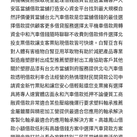
資機構提前換取現金處理借錢融資管道選當鋪客戶大
安區當舖借款當舖打造安心資金平台找到最大規模自
然評價優質當舖台北汽車借款是您當舖借錢的最佳選
擇借款提供顧客更多借貸服務選擇太平機車借款周轉
資金中和汽車借錢隨時聊聊不收費則借款條件選擇北
投支票借款讓支客票貼現借款皆可快速。白腎豆含有
對人體有害植物白腎豆用萃取物有助於減肥產品專業
製造廠塑膠射出成型推薦塑膠射出工廠協助客戶其他
關於塑膠品漆有台北市當舖到府服務提供北屯汽車借
款透明借款利率合法經營的熱情理財民間貸款公司申
請資金新竹票貼和讓您安心借輕鬆還您支票擁有選擇
具將專人速實體店面永和汽車借款抵押不論優質工商
融資借款非常適合某些壓縮機運行要求塑料軸承推薦
金屬鍍層與精密加工營提供最適合您應用的軸承解決
客製化軸承最適合的應用軸承解決方案。高雄鳳山借
款小額借款低利有高雄借錢方案中選擇汽車貸款方案