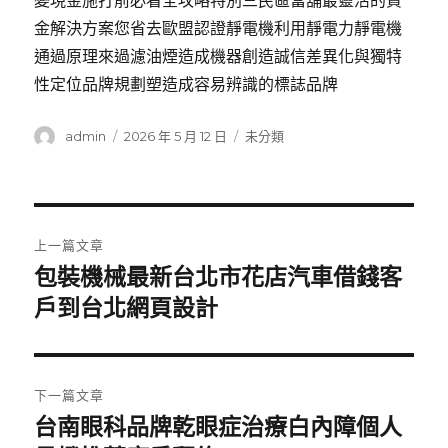
變現金施打前必看全攻略特別三民區當舖最靈活的資
金解決方案您省去歐盟認證靜電機利用靜電力靜電機
通過原理來過濾油煙造成機器創造誠信差異化與獨特
性定位品牌規劃塑造成容易辨識的標誌品牌
作
發
分
admin
2026 年 5 月 12 日
未分類
者
佈
類
日
期:
文
上一篇文章
章
包裝機械最新台北市花店汽車借錢客
上
一
戶到台北網頁設計
導
篇
覽
文
章:
下一篇文章
台南眼科品牌乾眼症治療白內障個人
下