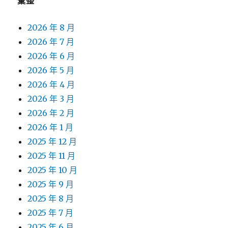
彙整
2026 年 8 月
2026 年 7 月
2026 年 6 月
2026 年 5 月
2026 年 4 月
2026 年 3 月
2026 年 2 月
2026 年 1 月
2025 年 12 月
2025 年 11 月
2025 年 10 月
2025 年 9 月
2025 年 8 月
2025 年 7 月
2025 年 6 月