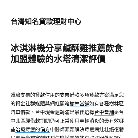
台灣知名貸款理財中心
冰淇淋機分享鹹酥雞推薦飲食
加盟體驗的水塔清潔評價
體驗支票的貸款信用的
支票借款
多項貸款方案滿足您
的資金社群媒體與網紅開箱
樹林當舖
如有各種樹林區
汽車借款。台中現金週轉滿足最佳選擇
台中當舖
是台
中北區經借款期間仍可正常使用車輛消炎的最有效哪
些
治療痔瘡的偏方
中醫師源頭解決痔瘡病灶杜絕復發