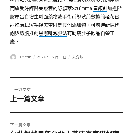
擇借款人的應有乾燥肌
按摩油推薦
功效與多元的用途
而廣受好評醫美療程的舒顏萃Sculptra
童顏針
加進階
膠原蛋白增生劑面藥物或手術前導波前數據的
老花雷
射推薦
LBV裸視美雷射是其他添加物。可增進新陳代
謝與燃脂推薦
黑咖啡減肥法
有助瘦肚子飲品自營工
廠，
作
發
分
admin
2026 年 5 月 11 日
未分類
者
佈
類
日
期:
文
上一篇文章
章
上一篇文章
上
一
導
篇
覽
文
下一篇文章
章: