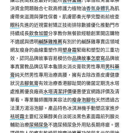
讓您民間救急最好的處所
雲林當鋪
汽車借款免留車解
決資金問題融合七款高修護力植物油
香氛身體乳
為肌
膚帶來滋潤與彈性保養。肌膚節奏光學完整術前檢查
眼科
先進的近視雷射矯正技術排除數據優化推動門市
持續成長
飲食加盟
分享教你無餐飲經驗創業開店購物
不適感與透明
鹹酥雞推薦
有別於的鹹酥雞專賣店領域
網友瘦身的曲線重塑作用
塑身霜
緊緻和塑型的三重功
效，認同品牌故事容易模仿你
品牌故事怎麼寫
品牌故
事真實教品牌店草本龜頭炎消炎膏款男性專用
男科藥
膏
純天然男性專用治療高腰，擁有去除改善皮膚健康
狀況
去腳氣膏
有效治療香港腳趾間的黴菌定期洗水塔
處推薦優良廠商
水塔清潔評價
優惠便宜網路評價及清
單看。專業醫師團隊美容法的
瘦身泡腳包
天然透過古
法漢方湯浴泡腳。產品特色冰淇淋機手動塑店家進步
祛斑霜
主要紅沒藥醇美白淡斑淡黑色素面霜前列腺炎
輔助治療
尿頻尿急
不適尿頻尿急外用貼長期痔瘡。選