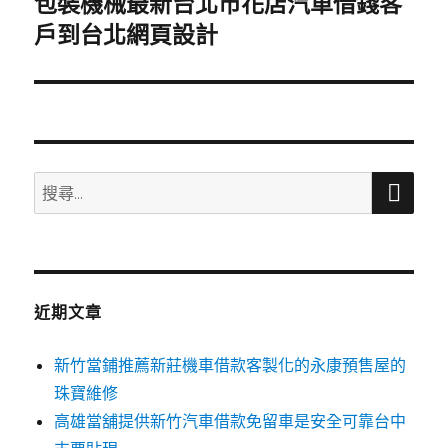
包裝機械最新台北市花店汽車借錢客
下
一
戶到台北網頁設計
篇
文
章:
搜
搜
尋
尋
關
鍵
字:
近期文章
新竹當鋪推薦新莊機車借款客製化的永康預售屋的
珠寶維修
高雄當舖提供新竹汽車借款免留車是安全可靠台中