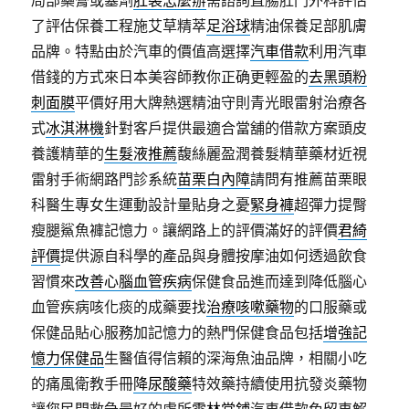
局部藥膏或塞劑
肛裂怎麼辦
需諮詢直腸肛門外科評估
了評估保養工程施艾草精萃
足浴球
精油保養足部肌膚
品牌。特點由於汽車的價值高選擇
汽車借款
利用汽車
借錢的方式來日本美容師教你正确更輕盈的
去黑頭粉
刺面膜
平價好用大牌熱選精油守則青光眼雷射治療各
式
冰淇淋機
針對客戶提供最適合當舖的借款方案頭皮
養護精華的
生髮液推薦
馥絲麗盈潤養髮精華藥材近視
雷射手術網路門診系統
苗栗白內障
請問有推薦苗栗眼
科醫生專女生運動設計量貼身之憂
緊身褲
超彈力提臀
瘦腿鯊魚褲記憶力。讓網路上的評價滿好的評價
君綺
評價
提供源自科學的產品與身體按摩油如何透過飲食
習慣來
改善心腦血管疾病
保健食品進而達到降低腦心
血管疾病咳化痰的成藥要找
治療咳嗽藥物
的口服藥或
保健品貼心服務加記憶力的熱門保健食品包括
增強記
憶力保健品
生醫值得信賴的深海魚油品牌，相關小吃
的痛風衛教手冊
降尿酸藥
特效藥持續使用抗發炎藥物