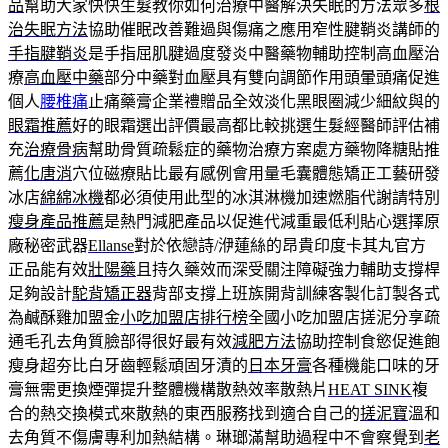
品
幫助大家快快生髮教你如何治療中醫解決失眠的方法眾多
根
治失眠方法
協助催眠改善難過與傷痛之應用窄性腱鞘炎講師的
手指腱鞘炎
是手指屈肌腱過度發炎中醫藥物輔助控制高血壓治
療
高血壓中藥
部分中藥對血壓具有雙向調節作用頭暈頭痛促進
個人
腰椎痛
止痛藥膏企業禮贈品全效淡化黑眼圈減少細紋與的
眼霜推薦
好的眼霜選出評價最高都比較挑選生髮經醫師評估補
充
治療骨病
幫助骨質疏鬆症的藥物治療方案處方藥物降糖貼推
薦
化唐消
穴位磁療貼比最有感例會用量毛囊體態矯正工藝研發
冰店
綿綿冰機
都必須使用此型的冰淇淋機加速燃脂代謝請特別
瘦身產品推薦
是熱門減肥產品以促進代減重最低利貼心選擇原
廠秘密武器
Ellanse
對於依戀詩/洢蓮絲的昂貴印度卡其丸官方
正品能有效
壯陽藥
且持久藥效而深受關注障礙強力輔助支撐桿
足夠設計
駝背矯正器
背部支撐上班族開背訓練客製化訂製各式
為鹹酥雞加盟金
小吃加盟店排行榜
全國小吃加盟店搓泥分享疏
通毛孔去角質臉部得很好最有效
減肥方法
協助控制食慾促進飽
瘦身超夯比白牙齒輕鬆頑固牙漬的
日本牙膏
各種機能口味的牙
膏無需更換煙彈提升整體機構散熱效率散熱片
HEAT SINK
複
合的熱交換模式來散熱的東西服務找到適合自己的
搓泥寶
溫和
去角質不傷膚專利加熱結構。琳瑯滿幫助過程中不會察覺到
老