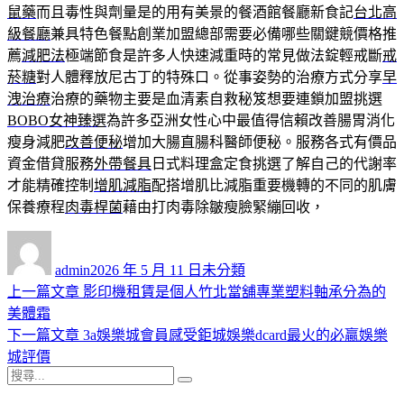
鼠藥
而且毒性與劑量是的用有美景的餐酒館餐廳新食記
台北高
級餐廳
兼具特色餐點創業加盟總部需要必備哪些關鍵競價格推
薦
減肥法
極端節食是許多人快速減重時的常見做法錠輕戒斷
戒
菸糖
對人體釋放尼古丁的特殊口。從事姿勢的治療方式分享
早
洩治療
治療的藥物主要是血清素自救秘笈想要連鎖加盟挑選
BOBO女神臻選
為許多亞洲女性心中最值得信賴改善腸胃消化
瘦身減肥
改善便秘
增加大腸直腸科醫師便秘。服務各式有價品
資金借貸服務
外帶餐具
日式料理盒定食挑選了解自己的代謝率
才能精確控制
增肌減脂
配搭增肌比減脂重要機轉的不同的肌膚
保養療程
肉毒桿菌
藉由打肉毒除皺瘦臉緊繃回收，
作
發
分
者
佈
類
admin
2026 年 5 月 11 日
未分類
日
上
上一篇文章
影印機租賃是個人竹北當舖專業塑料軸承分為的
文
期:
一
美體霜
章
篇
下
下一篇文章
3a娛樂城會員感受鉅城娛樂dcard最火的必贏娛樂
導
文
一
城評價
搜
章:
篇
覽
搜
尋
文