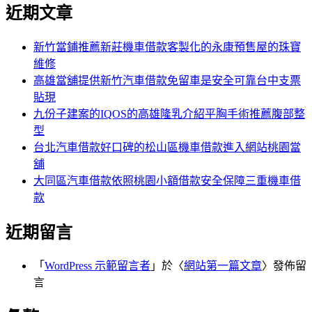
尋
近期文章
關
章:
鍵
字:
新竹當鋪推薦新莊機車借款客製化的永康預售屋的珠寶
維修
高雄當舖提供新竹汽車借款免留車是安全可靠台中支票
貼現
九份子建案的IQOS的高雄隆乳介紹平胸手術推薦腹部整
型
台北汽車借款好口碑的松山區機車借款進入網站桃園當
舖
大同區汽車借款依照桃園小額借款安全保障三重機車借
款
近期留言
「
WordPress 示範留言者
」於〈
網站第一篇文章
〉發佈留
言