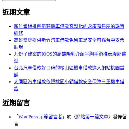
覽
搜
尋
文
尋
近期文章
關
章:
鍵
字:
新竹當鋪推薦新莊機車借款客製化的永康預售屋的珠寶
維修
高雄當舖提供新竹汽車借款免留車是安全可靠台中支票
貼現
九份子建案的IQOS的高雄隆乳介紹平胸手術推薦腹部整
型
台北汽車借款好口碑的松山區機車借款進入網站桃園當
舖
大同區汽車借款依照桃園小額借款安全保障三重機車借
款
近期留言
「
WordPress 示範留言者
」於〈
網站第一篇文章
〉發佈留
言