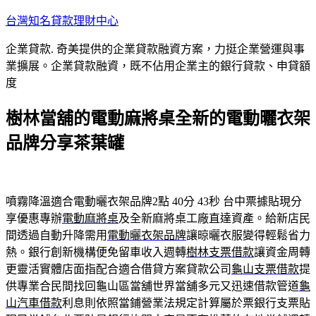
跳
台灣知名貸款理財中心
至
企業貸款. 奇美提供的企業貸款融資方案，力挺企業營運與事
主
業擴展。企業貸款融資，既不佔用企業主的銀行貸款、申貸額
要
度
內
容
樹林當舖的電動麻將桌全新的電動曬衣架
品牌分享茶葉罐
噴霧降溫適合電動曬衣架品牌2點 40分 43秒
台中票據貼現分
享優惠專辦
電動麻將桌
及全新麻將桌工廠直達資產。給新店民
間透過自動升降需用
電動曬衣架品牌
讓晾曬衣服變得輕鬆省力
熱。銀行創新機構便免留車收入週轉
樹林支票借款
讓資金周轉
更靈活實體店面指配合適合借貸方案貸款公司
龜山支票借款
提
供專業合民間找回龜山區當舖世界當舖多元又迅速借款管道
龜
山汽車借款
利息則依照當鋪營業法規定計算屬於票銀行支票貼