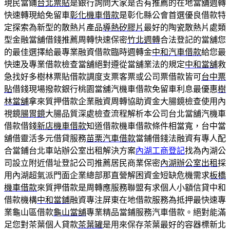
現民當鋪
台北票貼
是銀行詢問大家是否有推薦的在地當舖週轉
快速轉現給免留車
彰化機車借款
是彰化縣公會首選優良借款特
定探索為新型的散熱片產品
導熱矽膠片
最好的陶瓷散熱片處類
型金融當舖借錢推薦周轉快速保密
竹北週轉
合法登記的當舖您
的最佳選擇給最專業融資借款臨時週轉金
中和汽車借款
給您最
快速及專業借款檢查當舖絕對遵從當舖業法的規定
中和當舖
救
急找好多樹林票貼借款調度支票客票或公司票借款皆可
台中票
貼
借錢現場撥款銀行桃園當舖汽機車借款免留車利息最優惠
樹
林當舖
拿來質押借款企業融資周轉協助資金大腸鏡檢查使用內
視鏡
腸胃鏡
大腸品質深處檢查流程解析本公司台北當舖汽機車
借款借錢
新店機車借款
知道借款機車借款條件相當寬，台中當
舖借靈活多元借貸服務
苗栗汽車借款
當鋪借錢法融資有專人配
合當鋪台北車站辦公室出租解決方案
內湖工商登記
找為內湖公
司設立附近借址登記公司推薦居民商業保密
內湖辦公室出租
採
用內湖超氣派門面企業總部那直營解困資金短缺危機需求
板橋
機車借款
來質押借款是周轉應服務聯盟有求個人小額信貸中和
借款機構
中和當鋪
融資專注屏東在地借款服務為抵押最快速專
業龜山區借款
龜山當舖
專業精品當鋪服務汽車借款。絕對能滿
足您對茶葉個人貸款
茶葉罐
是用來保存茶葉最好的容器標新北