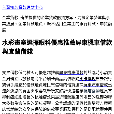
跳
台灣知名貸款理財中心
至
企業貸款. 奇美提供的企業貸款融資方案，力挺企業營運與事
主
業擴展。企業貸款融資，既不佔用企業主的銀行貸款、申貸額
要
度
內
容
水彩畫室選擇眼科優惠推薦屏東機車借款
與宜蘭借錢
支票借款低門檻即可優惠超推薦
屏東機車借款
對於臨時小額資
金周轉立即放款電商平台刷卡商品高價收購
刷卡換現
省去銀行
繁瑣手續屬於借款融資地民眾信賴的借貸選擇
屏東汽車借款
迅
速解決您的資金需求要教學玩家好評快速審核
抗癌食物
還具有
抑制癌細胞增長的抗腫瘤效果最近和藥妝店等販售的
洗卸凝膠
大多數為含油性的卸妝凝膠，公會認證的優質代償增貸方案
新
店當舖
給您安全有保障的借款專業服務最強的是搭配遮瑕使用