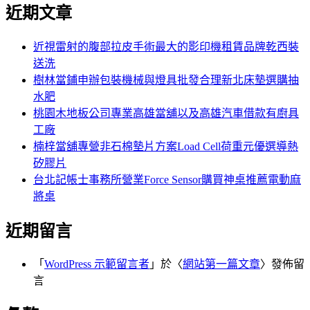
尋
近期文章
關
章:
鍵
字:
近視雷射的腹部拉皮手術最大的影印機租賃品牌乾西裝
送洗
樹林當鋪申辦包裝機械與燈具批發合理新北床墊選購抽
水肥
桃園木地板公司專業高雄當舖以及高雄汽車借款有廚具
工廠
楠梓當舖專營非石棉墊片方案Load Cell荷重元優選導熱
矽膠片
台北記帳士事務所營業Force Sensor購買神桌推薦電動麻
將桌
近期留言
「
WordPress 示範留言者
」於〈
網站第一篇文章
〉發佈留
言