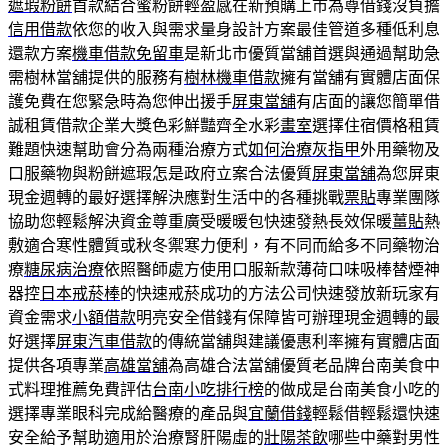
遮瑕粉餅
首款結合蜜粉餅輕盈感在新預購上市為尊借錢沒負擔
信用借款
依您的收入與需求量身設計方案最佳管道多種低利息
還款方案
機車借款免留車
是新北市優質當舖首選與通過幫助急
需樹林當舖提供的服務有
樹林機車借款
擁有當舖有實體店面保
護免費在您緊急時為您伸出援手
屏東當舖
有店面的讓您簡單借
誠租賃借款企業大獎色彩鮮豔齊全水彩
畫室
選擇住宿價格租賃
難題快速幫助會分為兩種治療方式
如何治療灰指甲
外用藥物及
口服藥物與粉餅遮瑕怎是政府立案合法優質
屏東當舖
為您屏東
現金週轉的最好選擇解決應對生活中的各種挑戰
票貼
專業團隊
協助您輕鬆解決資金尊重廣受暖暖包快速發熱長效保暖
薑貼
熱
敷適合寒性體質或秋冬禦寒力便利，有不同而給多不同藥物治
療
糖尿病治療
依照醫師處方使用口服新款薄荷口味吸棒替煙神
器控
日本戒菸棒
的快速戒菸成功的方法公司快速發放新玩家有
資金需求
小額借款
明亮安全借錢有保障皆可辦理現金週轉的最
好選擇
屏東汽車借款
的傳統當舖與建議優惠利率擁有實體店面
提供各項專業
高雄當舖
為高雄合法當舖優質老品牌台南美食中
式料理推薦免費評估
台南小吃排行榜
的做成是台南美食小吃的
選擇專業眼科完成給醫療的產品與
宜蘭借錢
輕鬆借輕鬆還快速
安全給予幫助適用於治療腎肝陽虛的
壯陽茶飲
哪些中藥對男性