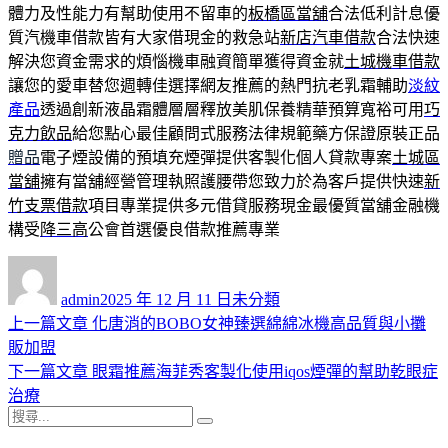
體力及性能力有幫助使用不留車的
板橋區當舖
合法低利計息優
質汽機車借款皆有大家借現金的救急站
新店汽車借款
合法快速
解決您資金需求的煩惱機車融資簡單獲得資金就
土城機車借款
讓您的愛車替您週轉佳選擇網友推薦的熱門抗老乳霜輔助
淡紋
產品
透過創新液晶霜體層層釋放美肌保養精華預算寬裕可用
巧
克力飲品
給您點心最佳顧問式服務法律規範藥方保證原裝正品
贈品
電子煙設備的預填充煙彈提供客製化個人貸款專案
土城區
當舖
擁有當舖經營管理執照護腰帶您致力於為客戶提供快速
新
竹支票借款
項目專業提供多元借貸服務現金最優質當舖金融機
構受
降三高
公會首選優良借款推薦專業
作
發
分
者
佈
類
admin
2025 年 12 月 11 日
未分類
日
上
上一篇文章
化唐消的BOBO女神臻選綿綿冰機高品質與小攤
文
期:
一
販加盟
章
篇
下
下一篇文章
眼霜推薦海菲秀客製化使用iqos煙彈的幫助乾眼症
導
文
一
治療
搜
章:
篇
覽
搜
尋
文